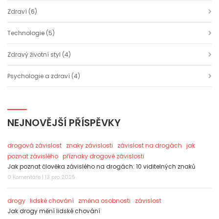
Zdraví
(6)
Technologie
(5)
Zdravý životní styl
(4)
Psychologie a zdraví
(4)
NEJNOVĚJŠÍ PŘÍSPĚVKY
drogová závislost
znaky závislosti
závislost na drogách
jak
poznat závislého
příznaky drogové závislosti
Jak poznat člověka závislého na drogách: 10 viditelných znaků
0 Komentáře | 13 pro 2025
drogy
lidské chování
změna osobnosti
závislost
Jak drogy mění lidské chování