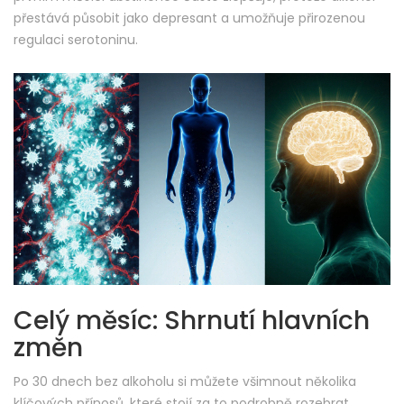
přestává působit jako depresant a umožňuje přirozenou
regulaci serotoninu.
Celý měsíc: Shrnutí hlavních
změn
Po 30 dnech bez alkoholu si můžete všimnout několika
klíčových přínosů, které stojí za to podrobně rozebrat.