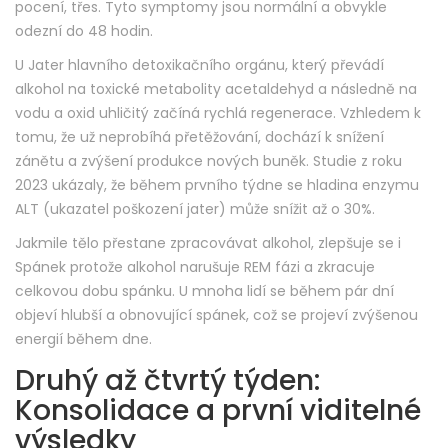
pocení, třes. Tyto symptomy jsou normální a obvykle
odezní do 48 hodin.
U
Jater
hlavního detoxikačního orgánu, který převádí
alkohol na toxické metabolity acetaldehyd a následně na
vodu a oxid uhličitý
začíná rychlá regenerace. Vzhledem k
tomu, že už neprobíhá přetěžování, dochází k snížení
zánětu a zvýšení produkce nových buněk. Studie z roku
2023 ukázaly, že během prvního týdne se hladina enzymu
ALT (ukazatel poškození jater) může snížit až o 30%.
Jakmile tělo přestane zpracovávat alkohol, zlepšuje se i
Spánek
protože alkohol narušuje REM fázi a zkracuje
celkovou dobu spánku
. U mnoha lidí se během pár dní
objeví hlubší a obnovující spánek, což se projeví zvýšenou
energií během dne.
Druhý až čtvrtý týden:
Konsolidace a první viditelné
výsledky