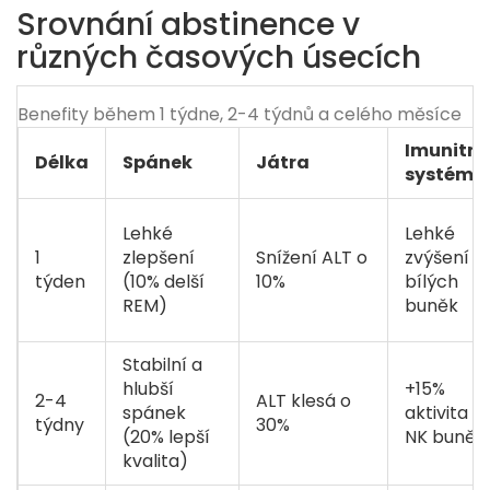
Srovnání abstinence v
různých časových úsecích
Benefity během 1 týdne, 2-4 týdnů a celého měsíce
Imunitní
Délka
Spánek
Játra
systém
Lehké
Lehké
1
zlepšení
Snížení ALT o
zvýšení
týden
(10% delší
10%
bílých
REM)
buněk
Stabilní a
hlubší
+15%
2-4
ALT klesá o
spánek
aktivita
týdny
30%
(20% lepší
NK buněk
kvalita)