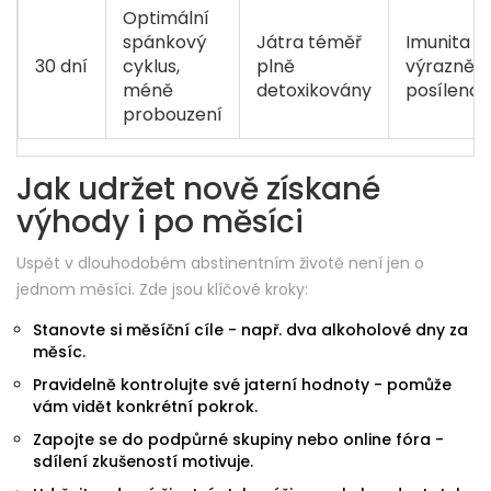
Optimální
spánkový
Játra téměř
Imunita
30 dní
cyklus,
plně
výrazně
méně
detoxikovány
posílena
probouzení
Jak udržet nově získané
výhody i po měsíci
Uspět v dlouhodobém abstinentním životě není jen o
jednom měsíci. Zde jsou klíčové kroky:
Stanovte si měsíční cíle - např. dva alkoholové dny za
měsíc.
Pravidelně kontrolujte své jaterní hodnoty - pomůže
vám vidět konkrétní pokrok.
Zapojte se do podpůrné skupiny nebo online fóra -
sdílení zkušeností motivuje.