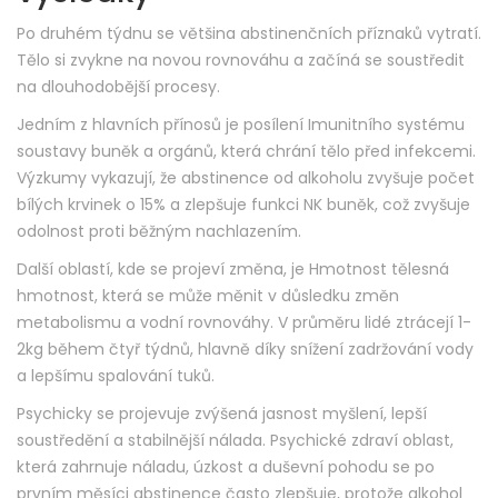
Po druhém týdnu se většina abstinenčních příznaků vytratí.
Tělo si zvykne na novou rovnováhu a začíná se soustředit
na dlouhodobější procesy.
Jedním z hlavních přínosů je posílení
Imunitního systému
soustavy buněk a orgánů, která chrání tělo před infekcemi
.
Výzkumy vykazují, že abstinence od alkoholu zvyšuje počet
bílých krvinek o 15% a zlepšuje funkci NK buněk, což zvyšuje
odolnost proti běžným nachlazením.
Další oblastí, kde se projeví změna, je
Hmotnost
tělesná
hmotnost, která se může měnit v důsledku změn
metabolismu a vodní rovnováhy
. V průměru lidé ztrácejí 1-
2kg během čtyř týdnů, hlavně díky snížení zadržování vody
a lepšímu spalování tuků.
Psychicky se projevuje zvýšená jasnost myšlení, lepší
soustředění a stabilnější nálada.
Psychické zdraví
oblast,
která zahrnuje náladu, úzkost a duševní pohodu
se po
prvním měsíci abstinence často zlepšuje, protože alkohol