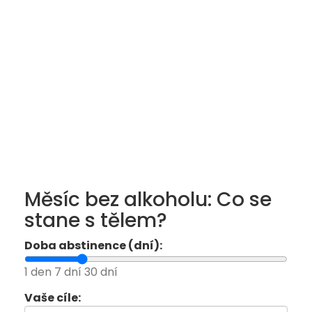
Měsíc bez alkoholu: Co se
stane s tělem?
Doba abstinence (dní):
1 den
7 dní
30 dní
Vaše cíle: