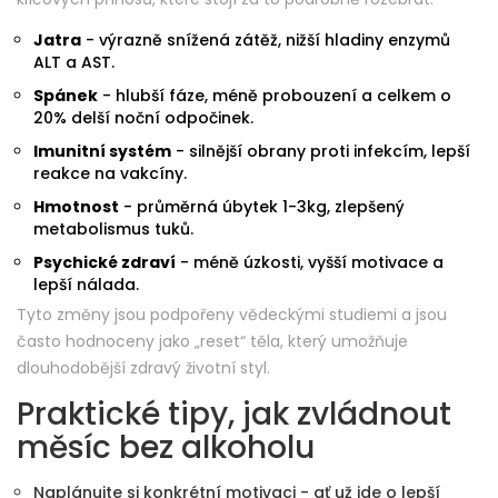
Jatra
- výrazně snížená zátěž, nižší hladiny enzymů
ALT a AST.
Spánek
- hlubší fáze, méně probouzení a celkem o
20% delší noční odpočinek.
Imunitní systém
- silnější obrany proti infekcím, lepší
reakce na vakcíny.
Hmotnost
- průměrná úbytek 1-3kg, zlepšený
metabolismus tuků.
Psychické zdraví
- méně úzkosti, vyšší motivace a
lepší nálada.
Tyto změny jsou podpořeny vědeckými studiemi a jsou
často hodnoceny jako „reset“ těla, který umožňuje
dlouhodobější zdravý životní styl.
Praktické tipy, jak zvládnout
měsíc bez alkoholu
Naplánujte si konkrétní motivaci - ať už jde o lepší