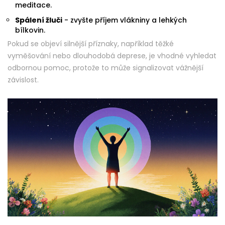
meditace.
Spálení žluči
- zvyšte příjem vlákniny a lehkých
bílkovin.
Pokud se objeví silnější příznaky, například těžké
vyměšování nebo dlouhodobá deprese, je vhodné vyhledat
odbornou pomoc, protože to může signalizovat vážnější
závislost.