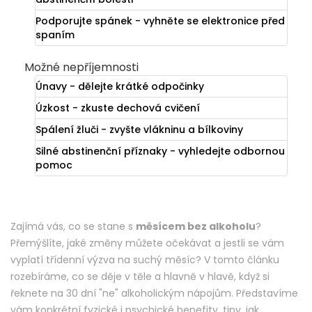
Podporujte spánek - vyhněte se elektronice před
spaním
Možné nepříjemnosti
Únavy - dělejte krátké odpočinky
Úzkost - zkuste dechová cvičení
Spálení žluči - zvyšte vlákninu a bílkoviny
Silné abstinenční příznaky - vyhledejte odbornou
pomoc
Zajímá vás, co se stane s
měsícem bez alkoholu
?
Přemýšlíte, jaké změny můžete očekávat a jestli se vám
vyplatí třídenní výzva na suchý měsíc? V tomto článku
rozebíráme, co se děje v těle a hlavně v hlavě, když si
řeknete na 30 dní "ne" alkoholickým nápojům. Představíme
vám konkrétní fyzické i psychické benefity, tipy, jak