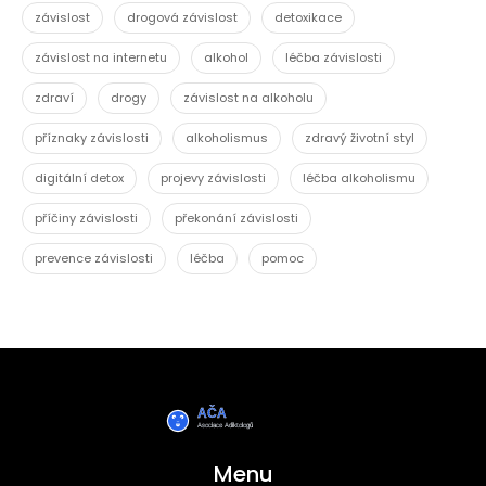
závislost
drogová závislost
detoxikace
závislost na internetu
alkohol
léčba závislosti
zdraví
drogy
závislost na alkoholu
příznaky závislosti
alkoholismus
zdravý životní styl
digitální detox
projevy závislosti
léčba alkoholismu
příčiny závislosti
překonání závislosti
prevence závislosti
léčba
pomoc
Menu