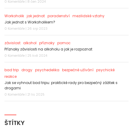
0 Komentáře | 8 čen 2024
Workoholik
jak jednat
poradenství
mezilidské vztahy
Jak jednat s Workoholikem?
0 Komentáře | 26 srp 2023
závislost
alkohol
příznaky
pomoc
Příznaky závislosti na alkoholu a jak je rozpoznat
0 Komentáře | 25 kvě 2024
bad trip
drogy
psychedelika
bezpečné užívání
psychické
reakce
Jak se vyhnout bad tripu: praktické rady pro bezpečný zážitek s
drogami
0 Komentáře | 21 lis 2025
ŠTÍTKY