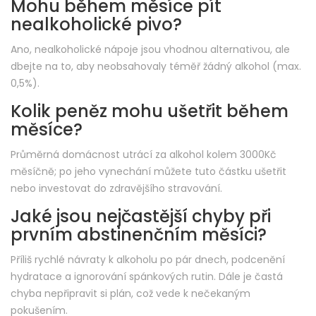
Mohu během měsíce pít
nealkoholické pivo?
Ano, nealkoholické nápoje jsou vhodnou alternativou, ale
dbejte na to, aby neobsahovaly téměř žádný alkohol (max.
0,5%).
Kolik peněz mohu ušetřit během
měsíce?
Průměrná domácnost utrácí za alkohol kolem 3000Kč
měsíčně; po jeho vynechání můžete tuto částku ušetřit
nebo investovat do zdravějšího stravování.
Jaké jsou nejčastější chyby při
prvním abstinenčním měsíci?
Příliš rychlé návraty k alkoholu po pár dnech, podcenění
hydratace a ignorování spánkových rutin. Dále je častá
chyba nepřipravit si plán, což vede k nečekaným
pokušením.