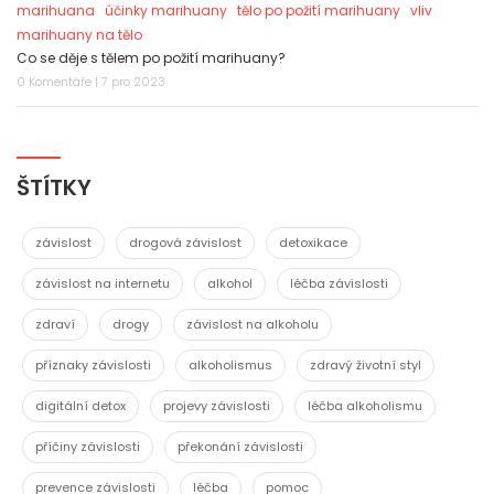
marihuana
účinky marihuany
tělo po požití marihuany
vliv
marihuany na tělo
Co se děje s tělem po požití marihuany?
0 Komentáře | 7 pro 2023
ŠTÍTKY
závislost
drogová závislost
detoxikace
závislost na internetu
alkohol
léčba závislosti
zdraví
drogy
závislost na alkoholu
příznaky závislosti
alkoholismus
zdravý životní styl
digitální detox
projevy závislosti
léčba alkoholismu
příčiny závislosti
překonání závislosti
prevence závislosti
léčba
pomoc