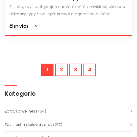
Zjistěte, kdy se obyčejné chování mění v závislost, jaké jsou
příznaky, typy a nejlepší kroky k diagnostice a léčbě.
ČÍST VÍCE
1
2
3
4
Kategorie
Zdraví a wellness
(64)
Závislost a duševní zdraví
(57)