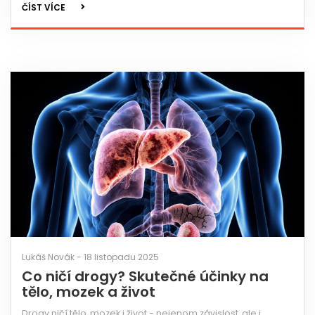
ČÍST VÍCE
Lukáš Novák - 18 listopadu 2025
Co ničí drogy? Skutečné účinky na
tělo, mozek a život
Drogy ničí tělo, mozek i život - nejenom závislost, ale i