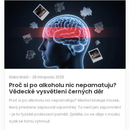
Eliška Malá - 28 listopadu 2025
Proč si po alkoholu nic nepamatuju?
Vědecké vysvětlení černých děr
Proč si po alkoholu nic nepamatuju? Alkohol blokuje mozek,
který přestane zapisovat vzpomínky. To není jen zapomnění
- je to fyzické poškození paměti. Zjistěte, co se děje v mozku
a jak se tomu vyhnout.