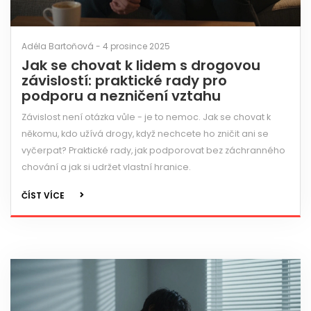
Adéla Bartoňová - 4 prosince 2025
Jak se chovat k lidem s drogovou
závislostí: praktické rady pro
podporu a nezničení vztahu
Závislost není otázka vůle - je to nemoc. Jak se chovat k
někomu, kdo užívá drogy, když nechcete ho zničit ani se
vyčerpat? Praktické rady, jak podporovat bez záchranného
chování a jak si udržet vlastní hranice.
ČÍST VÍCE