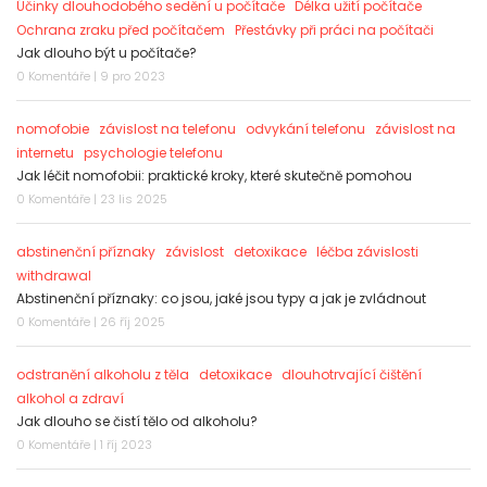
Účinky dlouhodobého sedění u počítače
Délka užití počítače
Ochrana zraku před počítačem
Přestávky při práci na počítači
Jak dlouho být u počítače?
0 Komentáře | 9 pro 2023
nomofobie
závislost na telefonu
odvykání telefonu
závislost na
internetu
psychologie telefonu
Jak léčit nomofobii: praktické kroky, které skutečně pomohou
0 Komentáře | 23 lis 2025
abstinenční příznaky
závislost
detoxikace
léčba závislosti
withdrawal
Abstinenční příznaky: co jsou, jaké jsou typy a jak je zvládnout
0 Komentáře | 26 říj 2025
odstranění alkoholu z těla
detoxikace
dlouhotrvající čištění
alkohol a zdraví
Jak dlouho se čistí tělo od alkoholu?
0 Komentáře | 1 říj 2023