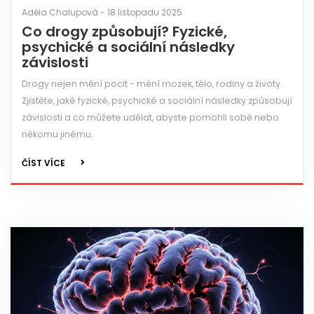
Adéla Chalupová - 18 listopadu 2025
Co drogy způsobují? Fyzické,
psychické a sociální následky
závislosti
Drogy nejen mění pocit - mění mozek, tělo, rodiny a životy.
Zjistěte, jaké fyzické, psychické a sociální následky způsobují
závislosti a co můžete udělat, abyste pomohli sobě nebo
někomu jinému.
ČÍST VÍCE