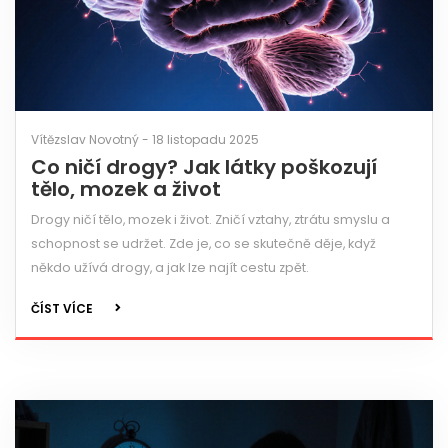
Vítězslav Novotný - 18 listopadu 2025
Co ničí drogy? Jak látky poškozují
tělo, mozek a život
Drogy ničí tělo, mozek i život. Zničí vztahy, ztrátu smyslu a
schopnost se udržet. Zde je, co se skutečně děje, když
někdo užívá drogy, a jak lze najít cestu zpět.
ČÍST VÍCE