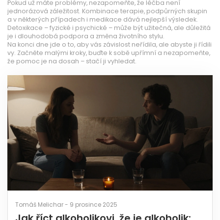
Pokud už máte problémy, nezapomeňte, že léčba není
jednorázová záležitost. Kombinace terapie, podpůrných skupin
a v některých případech i medikace dává nejlepší výsledek.
Detoxikace – fyzické i psychické – může být užitečná, ale důležitá
je i dlouhodobá podpora a změna životního stylu.
Na konci dne jde o to, aby vás závislost neřídila, ale abyste ji řídili
vy. Začněte malými kroky, buďte k sobě upřímní a nezapomeňte,
že pomoc je na dosah – stačí ji vyhledat.
Tomáš Melichar - 9 prosince 2025
Jak říct alkoholikovi, že je alkoholik: