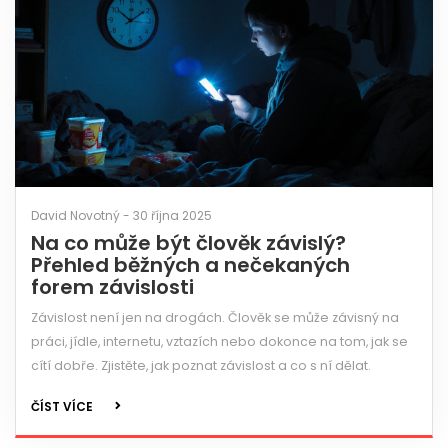
David Novotný - 30 října 2025
Na co může být člověk závislý?
Přehled běžných a nečekaných
forem závislosti
Závislost není jen na drogách. Člověk se může závisný na
práci, jídle, internetu, vztazích nebo dokonce na tom, jak se
cítí dobře. Zjistěte, jak poznat závislost a co s ní dělat.
ČÍST VÍCE