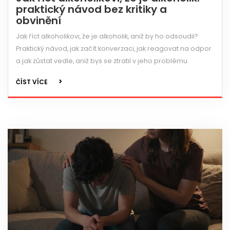
praktický návod bez kritiky a
obvinění
Jak říct alkoholikovi, že je alkoholik, aniž by ho odsoudil?
Praktický návod, jak začít konverzaci, jak reagovat na odpor
a jak zůstat vedle, aniž bys se ztratil v jeho problému.
ČÍST VÍCE