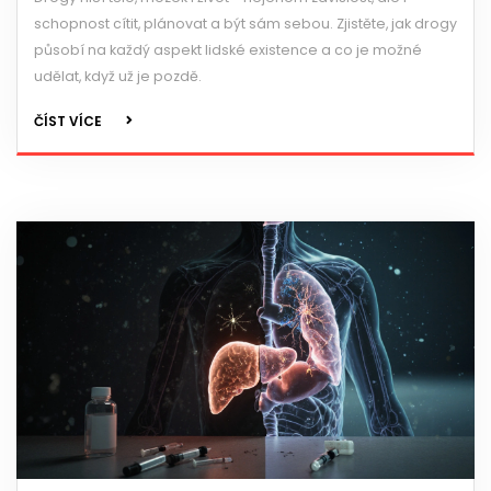
schopnost cítit, plánovat a být sám sebou. Zjistěte, jak drogy
působí na každý aspekt lidské existence a co je možné
udělat, když už je pozdě.
ČÍST VÍCE