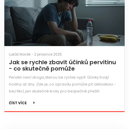
Lukáš Novák - 2 prosince 2025
Jak se rychle zbavit účinků pervitinu
- co skutečně pomůže
Pervitin není droga, kterou lze rychle vypít. Účinky trvají
hodiny až dny. Zde je, co opravdu pomůže při detoxikaci -
bez fikcí, jen skutečné kroky pro bezpečné přežití.
ČÍST VÍCE