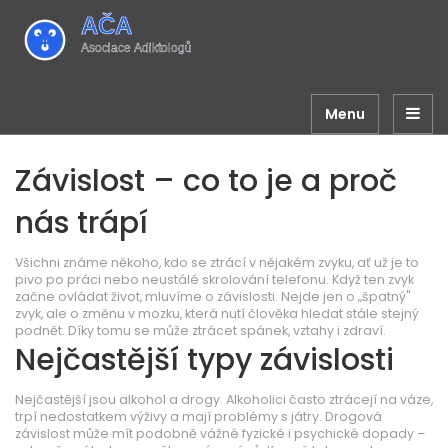
Menu
Závislost – co to je a proč
nás trápí
Všichni známe někoho, kdo se ztrácí v nějakém zvyku, ať už je to
pivo po práci nebo neustálé skrolování telefonu. Když ten zvyk
začne ovládat život, mluvíme o závislosti. Nejde jen o „špatný"
zvyk, ale o změnu v mozku, která nutí člověka hledat stále stejný
podnět. Díky tomu se může ztrácet spánek, vztahy i zdraví.
Nejčastější typy závislosti
Nejčastější jsou alkohol a drogy. Alkoholici často ztrácejí na váze,
trpí nedostatkem výživy a mají problémy s játry. Drogová
závislost může mít podobně vážné fyzické i psychické dopady –