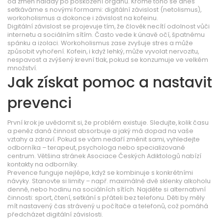
od změn nálady po poškození orgánů. Kromě toho se dnes
setkáváme s novými formami: digitální závislost (netolismus),
workoholismus a dokonce i závislost na kofeinu.
Digitální závislost se projevuje tím, že člověk necítí odolnost vůči
internetu a sociálním sítím. Často vede k únavě očí, špatnému
spánku a izolaci. Workoholismus zase zvyšuje stres a může
způsobit vyhoření. Kofein, i když lehký, může vyvolat nervozitu,
nespavost a zvýšený krevní tlak, pokud se konzumuje ve velkém
množství.
Jak získat pomoc a nastavit
prevenci
První krok je uvědomit si, že problém existuje. Sledujte, kolik času
a peněz daná činnost absorbuje a jaký má dopad na vaše
vztahy a zdraví. Pokud se vám nedaří změnit sami, vyhledejte
odborníka – terapeut, psychologa nebo specializované
centrum. Většina stránek Asociace Českých Adiktologů nabízí
kontakty na odborníky.
Prevence funguje nejlépe, když se kombinuje s konkrétními
návyky. Stanovte si limity – např. maximálně dvě sklenky alkoholu
denně, nebo hodinu na sociálních sítích. Najděte si alternativní
činnosti: sport, čtení, setkání s přáteli bez telefonu. Děti by měly
mít nastavený čas strávený u počítače a telefonů, což pomáhá
předcházet digitální závislosti.