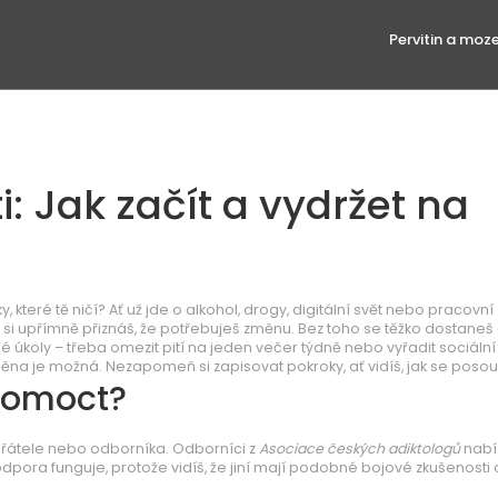
Pervitin a moz
i: Jak začít a vydržet na
y, které tě ničí? Ať už jde o alkohol, drogy, digitální svět nebo pracovní
 že si upřímně přiznáš, že potřebuješ změnu. Bez toho se těžko dostaneš 
lé úkoly – třeba omezit pití na jeden večer týdně nebo vyřadit sociální
změna je možná. Nezapomeň si zapisovat pokroky, ať vidíš, jak se poso
pomoct?
u, přátele nebo odborníka. Odborníci z
Asociace českých adiktologů
nabí
odpora funguje, protože vidíš, že jiní mají podobné bojové zkušenosti