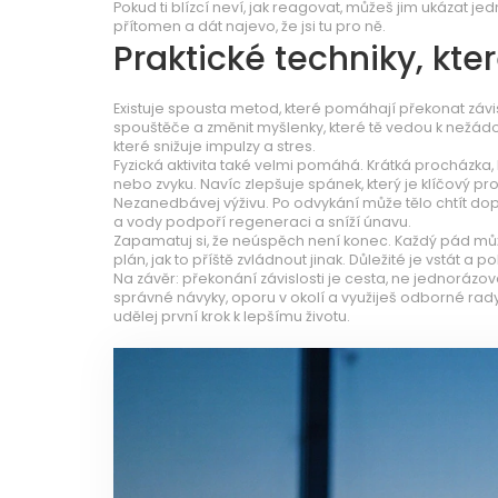
Pokud ti blízcí neví, jak reagovat, můžeš jim ukázat j
přítomen a dát najevo, že jsi tu pro ně.
Praktické techniky, kte
Existuje spousta metod, které pomáhají překonat závislo
spouštěče a změnit myšlenky, které tě vedou k nežád
které snižuje impulzy a stres.
Fyzická aktivita také velmi pomáhá. Krátká procházka
nebo zvyku. Navíc zlepšuje spánek, který je klíčový pr
Nezanedbávej výživu. Po odvykání může tělo chtít dopl
a vody podpoří regeneraci a sníží únavu.
Zapamatuj si, že neúspěch není konec. Každý pád může 
plán, jak to příště zvládnout jinak. Důležité je vstát a p
Na závěr: překonání závislosti je cesta, ne jednorázo
správné návyky, oporu v okolí a využiješ odborné rady,
udělej první krok k lepšímu životu.