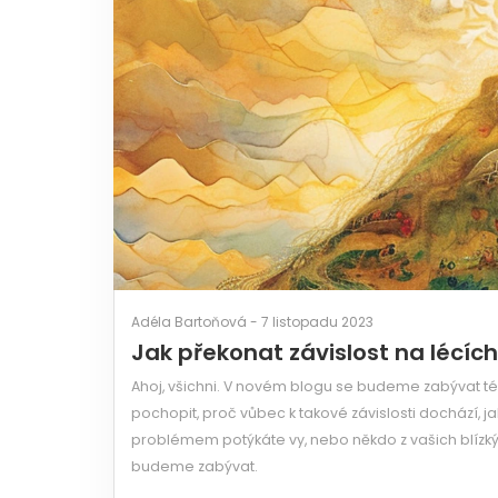
Adéla Bartoňová - 7 listopadu 2023
Jak překonat závislost na lécíc
Ahoj, všichni. V novém blogu se budeme zabývat té
pochopit, proč vůbec k takové závislosti dochází, jak
problémem potýkáte vy, nebo někdo z vašich blízký
budeme zabývat.