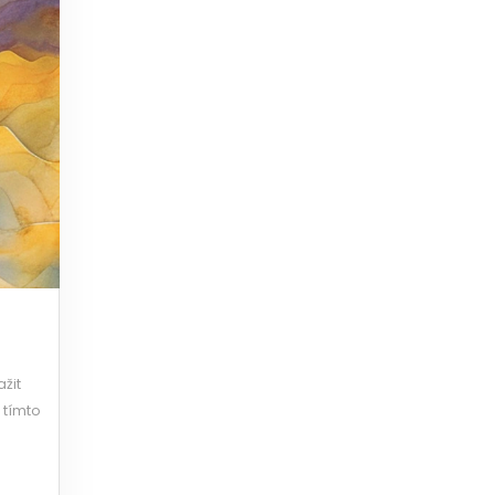
žit
s tímto