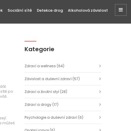
ek
Sociální sítě
Detekce drog
Alkoholová závislost
Kategorie
Zdraví a wellness
(64)
Závislost a duševní zdraví
(57)
dál.
 sítě po
Zdraví a životní styl
(28)
uváš.
Zdraví a drogy
(17)
Psychologie a duševní zdraví
(6)
zejí
 a můžeš
Osobní rozvoj
(6)