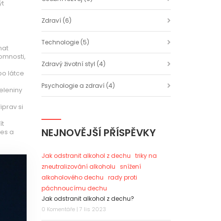
ýt
Zdraví
(6)
Technologie
(5)
nat
omnosti,
Zdravý životní styl
(4)
po látce
Psychologie a zdraví
(4)
eleniny
iprav si
ít
NEJNOVĚJŠÍ PŘÍSPĚVKY
nes a
Jak odstranit alkohol z dechu
triky na
zneutralizování alkoholu
snížení
alkoholového dechu
rady proti
páchnoucímu dechu
Jak odstranit alkohol z dechu?
0 Komentáře | 7 lis 2023