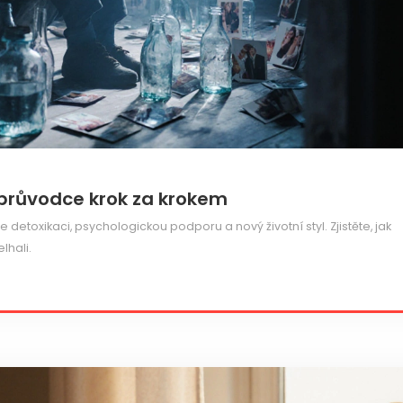
 průvodce krok za krokem
 detoxikaci, psychologickou podporu a nový životní styl. Zjistěte, jak
lhali.