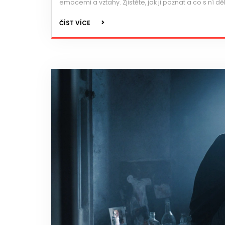
emocemi a vztahy. Zjistěte, jak ji poznat a co s ní děl
ČÍST VÍCE