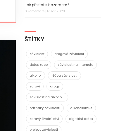
Jak přestat s hazardem?
0 Komentáře | 17 zář 2023
ŠTÍTKY
závislost
drogová závislost
detoxikace
závislost na internetu
alkohol
léčba závislosti
zdraví
drogy
závislost na alkoholu
příznaky závislosti
alkoholismus
zdravý životní styl
digitální detox
projevy závislosti