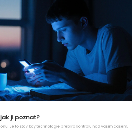
jak ji poznat?
efonu. Je to stav, kdy technologie přebírá kontrolu nad vaším časem,