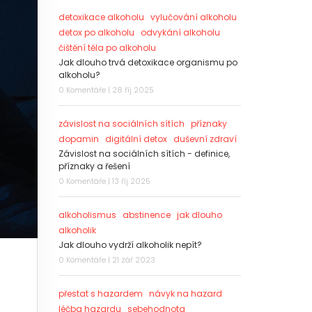
detoxikace alkoholu
vylučování alkoholu
detox po alkoholu
odvykání alkoholu
čištění těla po alkoholu
Jak dlouho trvá detoxikace organismu po
alkoholu?
0 Komentáře | 28 říj 2025
závislost na sociálních sítích
příznaky
dopamin
digitální detox
duševní zdraví
Závislost na sociálních sítích - definice,
příznaky a řešení
0 Komentáře | 13 říj 2025
alkoholismus
abstinence
jak dlouho
alkoholik
Jak dlouho vydrží alkoholik nepít?
0 Komentáře | 21 zář 2023
přestat s hazardem
návyk na hazard
léčba hazardu
sebehodnota