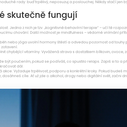
ednoduché rady: buď trpělivý, neposuzuj a poslouchej. Někdy stačí jen b
ré skutečně fungují
st. Jedna z nich je tzv. „kognitivně‑behavírní terapie“ – učí tě rozpoz
oucímu chování. Další možnost je mindfulness – vědomé vnímání přít
, běh nebo jóga uvolní hormony štěstí a odvedou pozornost od touhy 
o zotavení.
nit chybějící vitamíny. Vyvážená strava s dostatkem bílkovin, ovoce, z
být poučením, pokud se podíváš, co spustilo relaps. Zapiš si to a př
okračovat dál.
vá akce. Vyžaduje trpělivost, podporu a konkrétní kroky. Pokud budeš m
 dosáhneš cíle. Ať už jde o alkohol, drogy nebo digitální svět, začni d