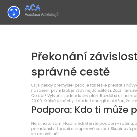
Překonání závislost
správné cestě
Už jsi někdy přemýšlel, proč je tak těžké přestat s návyk
nasazení, první krok je vždy nejdůležitější. Začni tím,
Co dál? Vytvoř si jednoduchý plán. Rozděl si cíl na ma
20:00. Krátké úspěchy ti dodají energii a ukážou, že 
Podpora: Kdo ti může 
Nejsi na to sám. Najdi si lidi, kteří tě podpoří – rodin
poradenství, terapii a skupinové sezení. Skupinová p
se od nich učit.