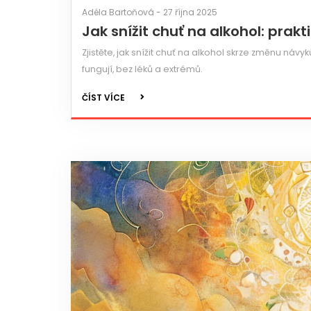
Adéla Bartoňová - 27 října 2025
Jak snížit chuť na alkohol: prak
Zjistěte, jak snížit chuť na alkohol skrze změnu návy
fungují, bez léků a extrémů.
ČÍST VÍCE