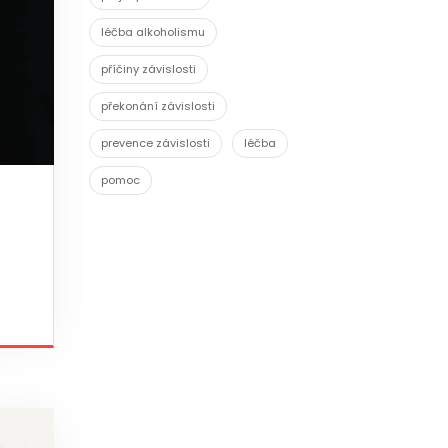
léčba alkoholismu
příčiny závislosti
překonání závislosti
prevence závislosti
léčba
pomoc