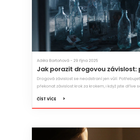
Adéla Bartoňová - 29 října 2025
Jak porazit drogovou závislost:
Drogová závislost se neodstraní jen vůlí. Potřebujete
překonat závislost krok za krokem, i když jste dříve se
ČÍST VÍCE