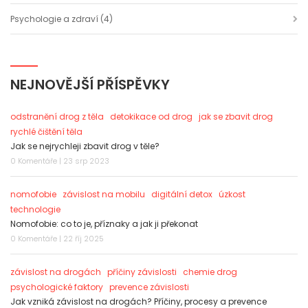
Psychologie a zdraví
(4)
NEJNOVĚJŠÍ PŘÍSPĚVKY
odstranění drog z těla
detokikace od drog
jak se zbavit drog
rychlé čištění těla
Jak se nejrychleji zbavit drog v těle?
0 Komentáře | 23 srp 2023
nomofobie
závislost na mobilu
digitální detox
úzkost
technologie
Nomofobie: co to je, příznaky a jak ji překonat
0 Komentáře | 22 říj 2025
závislost na drogách
příčiny závislosti
chemie drog
psychologické faktory
prevence závislosti
Jak vzniká závislost na drogách? Příčiny, procesy a prevence