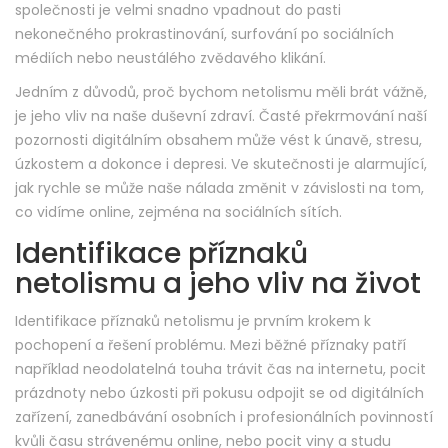
společnosti je velmi snadno vpadnout do pasti
nekonečného prokrastinování, surfování po sociálních
médiích nebo neustálého zvědavého klikání.
Jedním z důvodů, proč bychom netolismu měli brát vážně,
je jeho vliv na naše duševní zdraví. Časté překrmování naší
pozornosti digitálním obsahem může vést k únavě, stresu,
úzkostem a dokonce i depresi. Ve skutečnosti je alarmující,
jak rychle se může naše nálada změnit v závislosti na tom,
co vidíme online, zejména na sociálních sítích.
Identifikace příznaků
netolismu a jeho vliv na život
Identifikace příznaků netolismu je prvním krokem k
pochopení a řešení problému. Mezi běžné příznaky patří
například neodolatelná touha trávit čas na internetu, pocit
prázdnoty nebo úzkosti při pokusu odpojit se od digitálních
zařízení, zanedbávání osobních i profesionálních povinností
kvůli času strávenému online, nebo pocit viny a studu