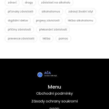
zdraví
drogy
závislost na alkoholu
příznaky závislosti
alkoholismus
zdravý životní styl
digitální detox
projevy závislosti
léčba alkoholismu
příčiny závislosti
překonání závislosti
prevence závislosti
léčba
pomoc
Menu
Obchodní podmínky
Zásady ochrany soukromí
RGPD