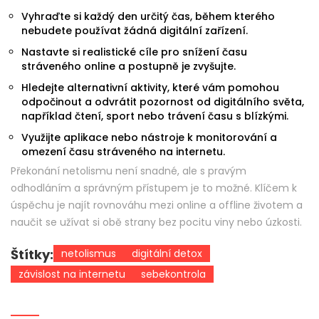
Vyhraďte si každý den určitý čas, během kterého
nebudete používat žádná digitální zařízení.
Nastavte si realistické cíle pro snížení času
stráveného online a postupně je zvyšujte.
Hledejte alternativní aktivity, které vám pomohou
odpočinout a odvrátit pozornost od digitálního světa,
například čtení, sport nebo trávení času s blízkými.
Využijte aplikace nebo nástroje k monitorování a
omezení času stráveného na internetu.
Překonání netolismu není snadné, ale s pravým
odhodláním a správným přístupem je to možné. Klíčem k
úspěchu je najít rovnováhu mezi online a offline životem a
naučit se užívat si obě strany bez pocitu viny nebo úzkosti.
Štítky:
netolismus
digitální detox
závislost na internetu
sebekontrola