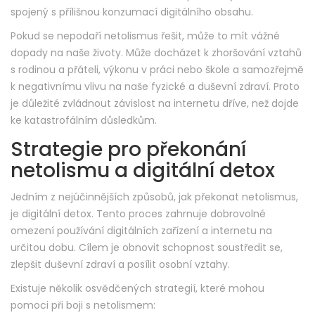
spojený s přílišnou konzumací digitálního obsahu.
Pokud se nepodaří netolismus řešit, může to mít vážné
dopady na naše životy. Může docházet k zhoršování vztahů
s rodinou a přáteli, výkonu v práci nebo škole a samozřejmě
k negativnímu vlivu na naše fyzické a duševní zdraví. Proto
je důležité zvládnout závislost na internetu dříve, než dojde
ke katastrofálním důsledkům.
Strategie pro překonání
netolismu a digitální detox
Jedním z nejúčinnějších způsobů, jak překonat netolismus,
je digitální detox. Tento proces zahrnuje dobrovolné
omezení používání digitálních zařízení a internetu na
určitou dobu. Cílem je obnovit schopnost soustředit se,
zlepšit duševní zdraví a posílit osobní vztahy.
Existuje několik osvědčených strategií, které mohou
pomoci při boji s netolismem: