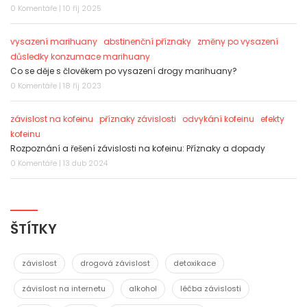
0 Komentáře | 10 říj 2025
vysazení marihuany
abstinenční příznaky
změny po vysazení
důsledky konzumace marihuany
Co se děje s člověkem po vysazení drogy marihuany?
0 Komentáře | 18 říj 2023
závislost na kofeinu
příznaky závislosti
odvykání kofeinu
efekty
kofeinu
Rozpoznání a řešení závislosti na kofeinu: Příznaky a dopady
0 Komentáře | 13 dub 2024
ŠTÍTKY
závislost
drogová závislost
detoxikace
závislost na internetu
alkohol
léčba závislosti