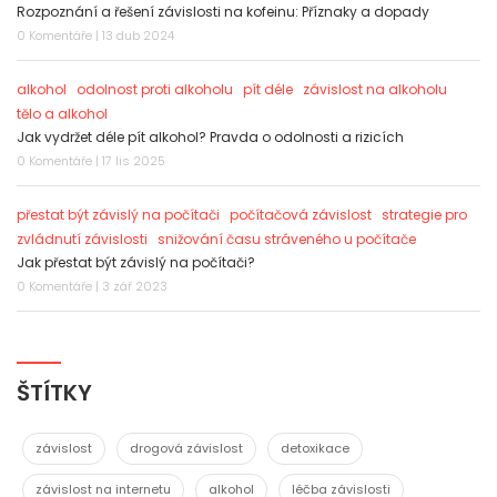
Rozpoznání a řešení závislosti na kofeinu: Příznaky a dopady
0 Komentáře | 13 dub 2024
alkohol
odolnost proti alkoholu
pít déle
závislost na alkoholu
tělo a alkohol
Jak vydržet déle pít alkohol? Pravda o odolnosti a rizicích
0 Komentáře | 17 lis 2025
přestat být závislý na počítači
počítačová závislost
strategie pro
zvládnutí závislosti
snižování času stráveného u počítače
Jak přestat být závislý na počítači?
0 Komentáře | 3 zář 2023
ŠTÍTKY
závislost
drogová závislost
detoxikace
závislost na internetu
alkohol
léčba závislosti