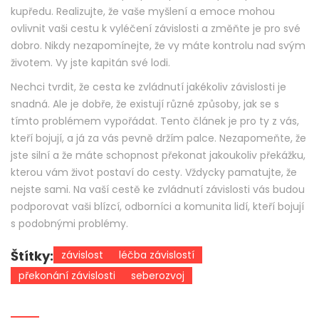
kupředu. Realizujte, že vaše myšlení a emoce mohou
ovlivnit vaši cestu k vyléčení závislosti a změňte je pro své
dobro. Nikdy nezapomínejte, že vy máte kontrolu nad svým
životem. Vy jste kapitán své lodi.
Nechci tvrdit, že cesta ke zvládnutí jakékoliv závislosti je
snadná. Ale je dobře, že existují různé způsoby, jak se s
tímto problémem vypořádat. Tento článek je pro ty z vás,
kteří bojují, a já za vás pevně držím palce. Nezapomeňte, že
jste silní a že máte schopnost překonat jakoukoliv překážku,
kterou vám život postaví do cesty. Vždycky pamatujte, že
nejste sami. Na vaší cestě ke zvládnutí závislosti vás budou
podporovat vaši blízcí, odborníci a komunita lidí, kteří bojují
s podobnými problémy.
Štítky:
závislost
léčba závislostí
překonání závislosti
seberozvoj