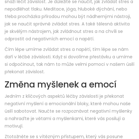
snaží léčit závislost. Je důležité se naučit, jak zvládat stres a
nepodléhat tlaku. Meditace, jóga, hluboké dýchání, nebo
třeba procházka přírodou mohou být nádhernými nástroji,
jak se naučit správně zvládat stres. A také tělesná aktivita
je skvělým nástrojem, jak zvládnout stres a na chvíli se
odprostit od negativních emocí a napětí.
Čím lépe umíme zvládat stres a napětí, tím lépe se nám
daří v léčbě závislosti. Když si dovolíme přestávku a umíme
si odpočinout, tak nám to může velmi pomoci v našem úsilí
překonat závislost.
Změna myšlenek a emocí
Jedním z klíčových aspektů léčby závislosti je překonat
negativní myšlení a emocionální bloky, které mohou naše
úsilí sabotovat. Naučte se rozpoznávat negativní myšlenky
a nahraďte je větami a myšlenkami, které vás posilují a
motivují.
Ztotožněte se s vítězným přístupem, který vás posune