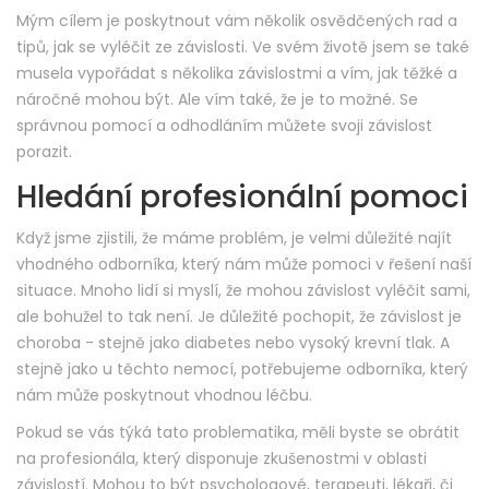
Mým cílem je poskytnout vám několik osvědčených rad a
tipů, jak se vyléčit ze závislosti. Ve svém životě jsem se také
musela vypořádat s několika závislostmi a vím, jak těžké a
náročné mohou být. Ale vím také, že je to možné. Se
správnou pomocí a odhodláním můžete svoji závislost
porazit.
Hledání profesionální pomoci
Když jsme zjistili, že máme problém, je velmi důležité najít
vhodného odborníka, který nám může pomoci v řešení naší
situace. Mnoho lidí si myslí, že mohou závislost vyléčit sami,
ale bohužel to tak není. Je důležité pochopit, že závislost je
choroba - stejně jako diabetes nebo vysoký krevní tlak. A
stejně jako u těchto nemocí, potřebujeme odborníka, který
nám může poskytnout vhodnou léčbu.
Pokud se vás týká tato problematika, měli byste se obrátit
na profesionála, který disponuje zkušenostmi v oblasti
závislostí. Mohou to být psychologové, terapeuti, lékaři, či