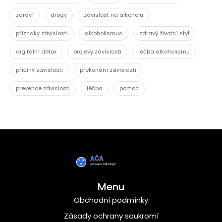
zdraví
drogy
závislost na alkoholu
příznaky závislosti
alkoholismus
zdravý životní styl
digitální detox
projevy závislosti
léčba alkoholismu
příčiny závislosti
překonání závislosti
prevence závislosti
léčba
pomoc
Menu
Obchodní podmínky
Zásady ochrany soukromí