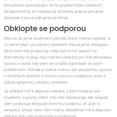
konzultanti specializující se na problematiku závislostí.
Nezapomeňte, že závislost je léčitelná, pokud věnujete
dostatek času a úsilí správné léčbě.
Obklopte se podporou
Říká se, že jsme souhrnem pěti lidí, které máme nejbližší. A
to samé platí i pro léčení závislosti. Pokud jsme obklopeni
lidmi, kteří nás podporují, naše šance na úspěch se
dramaticky zvyšují. Můj manžel Lukáš byl pro mě obrovskou
oporou v době, kdy jsem se snažila vypořádat se svým
problémem. Přátelé a rodina mohou být skutečnou oporou
v obtížných dobách a mohou pomoci zvládnout stres a
úzkost spojenou s léčbou závislosti.
Je důležité mít k dispozici někoho, s kým můžete své
myšlenky a pocity sdílet. Kdo vás neposuzuje, ale naopak
vám poskytuje bezpodmínečnou podporu. Ať už je to
terapeut, přítel, nebo člen rodiny, důležité je mít k dispozici
někoho, kdo vás poslouchá a podporuje.