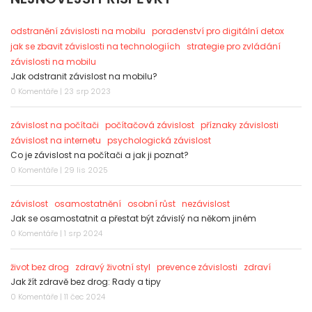
odstranění závislosti na mobilu
poradenství pro digitální detox
jak se zbavit závislosti na technologiích
strategie pro zvládání
závislosti na mobilu
Jak odstranit závislost na mobilu?
0 Komentáře | 23 srp 2023
závislost na počítači
počítačová závislost
příznaky závislosti
závislost na internetu
psychologická závislost
Co je závislost na počítači a jak ji poznat?
0 Komentáře | 29 lis 2025
závislost
osamostatnění
osobní růst
nezávislost
Jak se osamostatnit a přestat být závislý na někom jiném
0 Komentáře | 1 srp 2024
život bez drog
zdravý životní styl
prevence závislosti
zdraví
Jak žít zdravě bez drog: Rady a tipy
0 Komentáře | 11 čec 2024