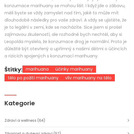
konzumace marihuany se mohou lišit. I když jde o zábavu,
měli byste se vždy zamyslet nad tím, jaké to může mít
dlouhodobé následky pro vaše zdraví. A vždy se ujistěte, že
je to legální v zemi, kde se nacházíte. Sice jsem si prošel
zajímavou zkušeností, ale rozhodně bych nechtěl, aby si
Leopolda myslela, že konzumace drog je normální. Proto je
důležité být otevřený a upřímný s našimi dětmi o účincích
a rizicích spojených s konzumací marihuany.
Štítky:
marihuana
účinky marihuany
tělo po požití marihuany
vliv marihuany na tělo
Kategorie
Zdraví a wellness
(64)
Závislost a duševní zdraví
(57)