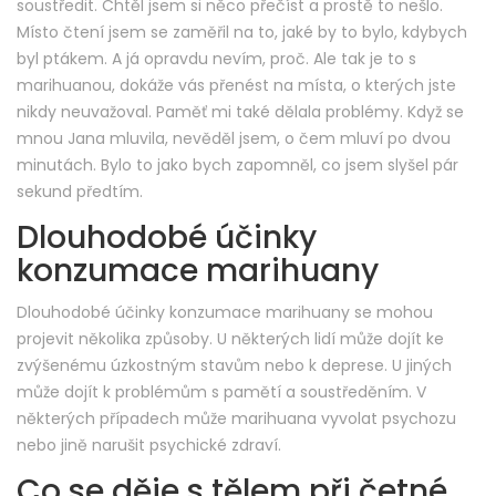
soustředit. Chtěl jsem si něco přečíst a prostě to nešlo.
Místo čtení jsem se zaměřil na to, jaké by to bylo, kdybych
byl ptákem. A já opravdu nevím, proč. Ale tak je to s
marihuanou, dokáže vás přenést na místa, o kterých jste
nikdy neuvažoval. Paměť mi také dělala problémy. Když se
mnou Jana mluvila, nevěděl jsem, o čem mluví po dvou
minutách. Bylo to jako bych zapomněl, co jsem slyšel pár
sekund předtím.
Dlouhodobé účinky
konzumace marihuany
Dlouhodobé účinky konzumace marihuany se mohou
projevit několika způsoby. U některých lidí může dojít ke
zvýšenému úzkostným stavům nebo k deprese. U jiných
může dojít k problémům s pamětí a soustředěním. V
některých případech může marihuana vyvolat psychozu
nebo jině narušit psychické zdraví.
Co se děje s tělem při četné