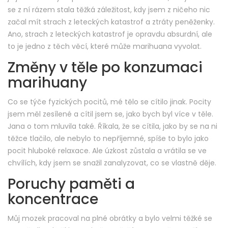
se z ní rázem stala těžká záležitost, kdy jsem z ničeho nic
začal mít strach z leteckých katastrof a ztráty peněženky.
Ano, strach z leteckých katastrof je opravdu absurdní, ale
to je jedno z těch věcí, které může marihuana vyvolat.
Změny v těle po konzumaci
marihuany
Co se týče fyzických pocitů, mé tělo se cítilo jinak. Pocity
jsem měl zesílené a cítil jsem se, jako bych byl více v těle.
Jana o tom mluvila také. Říkala, že se cítila, jako by se na ni
těžce tlačilo, ale nebylo to nepříjemné, spíše to bylo jako
pocit hluboké relaxace. Ale úzkost zůstala a vrátila se ve
chvílích, kdy jsem se snažil zanalyzovat, co se vlastně děje.
Poruchy paměti a
koncentrace
Můj mozek pracoval na plné obrátky a bylo velmi těžké se