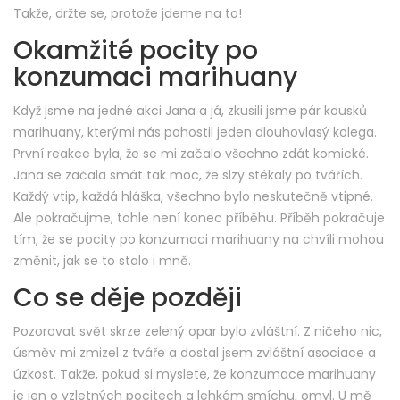
Takže, držte se, protože jdeme na to!
Okamžité pocity po
konzumaci marihuany
Když jsme na jedné akci Jana a já, zkusili jsme pár kousků
marihuany, kterými nás pohostil jeden dlouhovlasý kolega.
První reakce byla, že se mi začalo všechno zdát komické.
Jana se začala smát tak moc, že slzy stékaly po tvářích.
Každý vtip, každá hláška, všechno bylo neskutečně vtipné.
Ale pokračujme, tohle není konec příběhu. Příběh pokračuje
tím, že se pocity po konzumaci marihuany na chvíli mohou
změnit, jak se to stalo i mně.
Co se děje později
Pozorovat svět skrze zelený opar bylo zvláštní. Z ničeho nic,
úsměv mi zmizel z tváře a dostal jsem zvláštní asociace a
úzkost. Takže, pokud si myslete, že konzumace marihuany
je jen o vzletných pocitech a lehkém smíchu, omyl. U mě