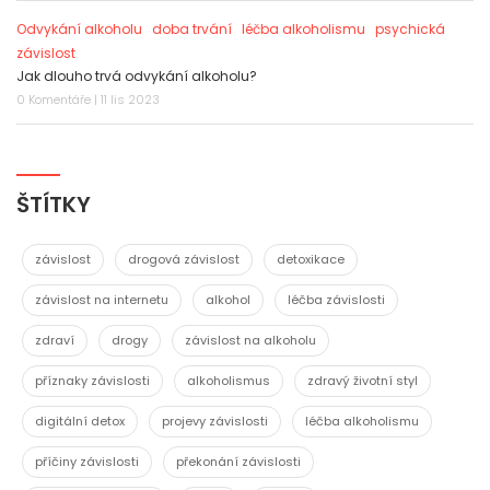
Odvykání alkoholu
doba trvání
léčba alkoholismu
psychická
závislost
Jak dlouho trvá odvykání alkoholu?
0 Komentáře | 11 lis 2023
ŠTÍTKY
závislost
drogová závislost
detoxikace
závislost na internetu
alkohol
léčba závislosti
zdraví
drogy
závislost na alkoholu
příznaky závislosti
alkoholismus
zdravý životní styl
digitální detox
projevy závislosti
léčba alkoholismu
příčiny závislosti
překonání závislosti