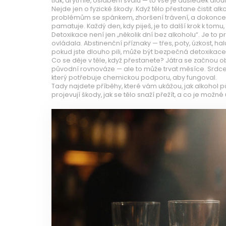
tlak, arytmie, oslabení svalů — to vše je důsledek dlo
Nejde jen o fyzické škody. Když tělo přestane čistit alk
problémům se spánkem, zhoršení trávení, a dokonce k ztr
pamatuje. Každý den, kdy piješ, je to další krok k tomu
Detoxikace není jen „několik dní bez alkoholu“. Je to 
ovládala. Abstinenční příznaky — třes, poty, úzkost, ha
pokud jste dlouho pili, může být bezpečná detoxikac
Co se děje v těle, když přestanete? Játra se začnou 
původní rovnováze — ale to může trvat měsíce. Srdce se 
který potřebuje chemickou podporu, aby fungoval.
Tady najdete příběhy, které vám ukážou, jak alkohol p
projevují škody, jak se tělo snaží přežít, a co je možné