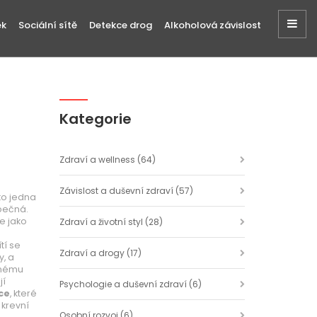
ek
Sociální sítě
Detekce drog
Alkoholová závislost
Kategorie
Zdraví a wellness
(64)
Závislost a duševní zdraví
(57)
 to jedna
zpečná.
je jako
Zdraví a životní styl
(28)
tí se
Zdraví a drogy
(17)
y, a
ěžnému
jí
Psychologie a duševní zdraví
(6)
ce
,
které
 krevní
Osobní rozvoj
(6)