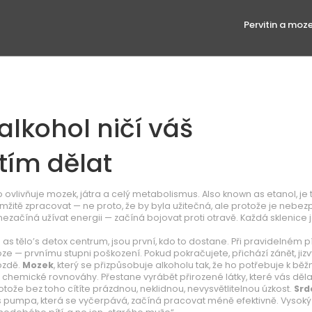
Pervitin a moz
 alkohol ničí váš
tím dělat
 ovlivňuje mozek, játra a celý metabolismus
. Also known as
etanol
, je
kamžitě zpracovat — ne proto, že by byla užitečná, ale protože je nebe
o nezačíná užívat energii — začíná bojovat proti otravě. Každá sklenice 
n as
tělo’s detox centrum
, jsou první, kdo to dostane. Při pravidelném pí
óze — prvnímu stupni poškození. Pokud pokračujete, přichází zánět, jizv
ozdě.
Mozek
,
který se přizpůsobuje alkoholu tak, že ho potřebuje k b
é chemické rovnováhy. Přestane vyrábět přirozené látky, které vás děla
otože bez toho cítíte prázdnou, neklidnou, nevysvětlitelnou úzkost.
Srd
s
pumpa, která se vyčerpává
, začíná pracovat méně efektivně. Vysoký