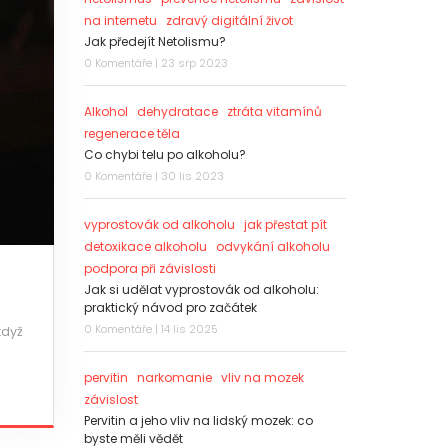
na internetu
zdravý digitální život
Jak předejít Netolismu?
0 Komentáře | 23 srp 2023
Alkohol
dehydratace
ztráta vitamínů
regenerace těla
Co chybi telu po alkoholu?
0 Komentáře | 30 lis 2023
vyprostovák od alkoholu
jak přestat pít
detoxikace alkoholu
odvykání alkoholu
podpora při závislosti
Jak si udělat vyprostovák od alkoholu:
praktický návod pro začátek
0 Komentáře | 14 lis 2025
když
pervitin
narkomanie
vliv na mozek
závislost
Pervitin a jeho vliv na lidský mozek: co
byste měli vědět