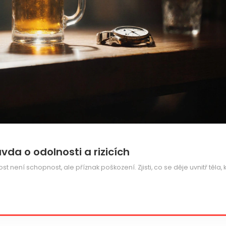
vda o odolnosti a rizicích
t není schopnost, ale příznak poškození. Zjisti, co se děje uvnitř těla, 