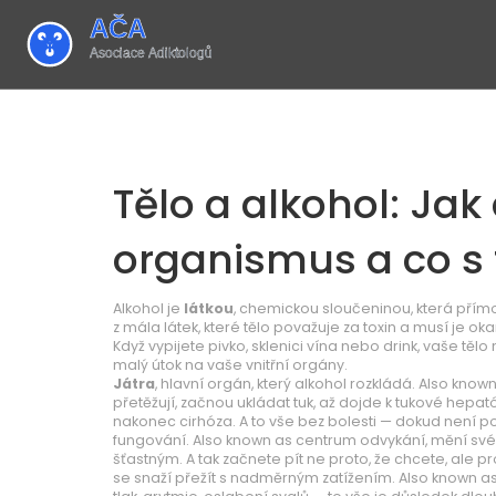
Tělo a alkohol: Jak
organismus a co s 
Alkohol je
látkou
,
chemickou sloučeninou, která přímo
z mála látek, které tělo považuje za toxin a musí je o
Když vypijete pivko, sklenici vína nebo drink, vaše těl
malý útok na vaše vnitřní orgány.
Játra
,
hlavní orgán, který alkohol rozkládá
. Also know
přetěžují, začnou ukládat tuk, až dojde k tukové hepat
nakonec cirhóza. A to vše bez bolesti — dokud není p
fungování
. Also known as
centrum odvykání
, mění sv
šťastným. A tak začnete pít ne proto, že chcete, ale pr
se snaží přežít s nadměrným zatížením
. Also known a