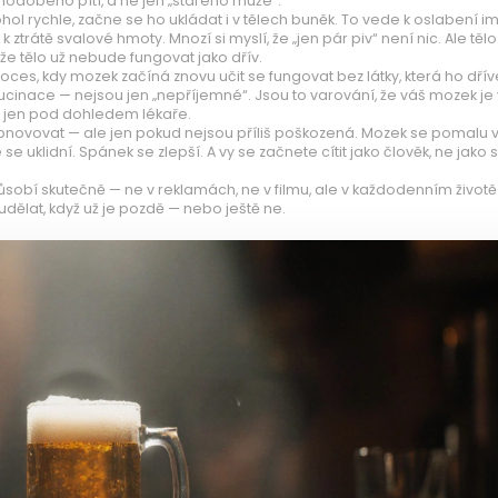
uhodobého pítí, a ne jen „starého muže“.
ohol rychle, začne se ho ukládat i v tělech buněk. To vede k oslabení im
átě svalové hmoty. Mnozí si myslí, že „jen pár piv“ není nic. Ale tělo 
, že tělo už nebude fungovat jako dřív.
proces, kdy mozek začíná znovu učit se fungovat bez látky, která ho dřív
lucinace — nejsou jen „nepříjemné“. Jsou to varování, že váš mozek je v 
e jen pod dohledem lékaře.
obnovovat — ale jen pokud nejsou příliš poškozená. Mozek se pomalu v
uklidní. Spánek se zlepší. A vy se začnete cítit jako člověk, ne jako st
ůsobí skutečně — ne v reklamách, ne v filmu, ale v každodenním životě
 udělat, když už je pozdě — nebo ještě ne.