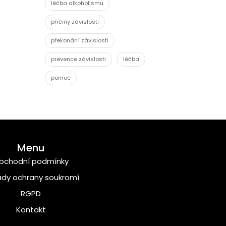
léčba alkoholismu
příčiny závislosti
překonání závislosti
prevence závislosti
léčba
pomoc
Menu
bchodní podmínky
dy ochrany soukromí
RGPD
Kontakt