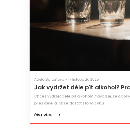
Adéla Bartoňová - 17 listopadu 2025
Jak vydržet déle pít alkohol? Pra
Chceš vydržet déle pít alkohol? Pravda je, že odolnos
piješ déle, a jak se dostat z toho cyklu.
ČÍST VÍCE