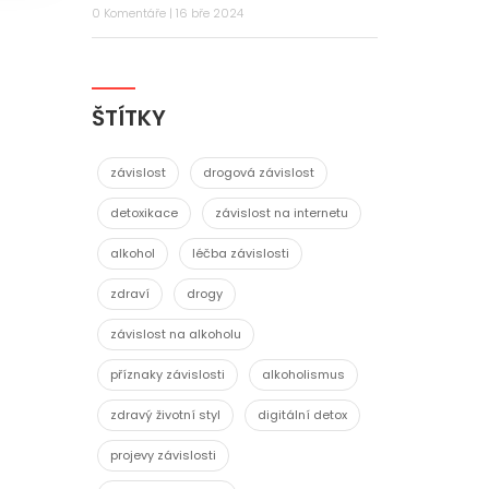
0 Komentáře | 16 bře 2024
ŠTÍTKY
závislost
drogová závislost
detoxikace
závislost na internetu
alkohol
léčba závislosti
zdraví
drogy
závislost na alkoholu
příznaky závislosti
alkoholismus
zdravý životní styl
digitální detox
projevy závislosti