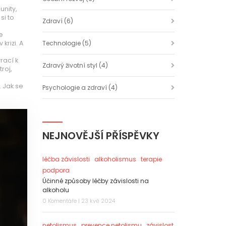
unity,
si to
Zdraví
(6)
e
krizi. A
Technologie
(5)
rací k
Zdravý životní styl
(4)
roj,
. Jak se
Psychologie a zdraví
(4)
NEJNOVĚJŠÍ PŘÍSPĚVKY
léčba závislosti
alkoholismus
terapie
podpora
Účinné způsoby léčby závislosti na
alkoholu
0 Komentáře | 23 kvě 2024
netolismus
prevence netolismu
závislost