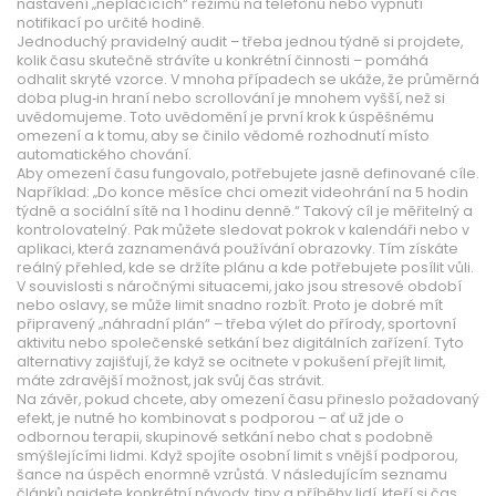
nastavení „neplačících“ režimů na telefonu nebo vypnutí
notifikací po určité hodině.
Jednoduchý pravidelný audit – třeba jednou týdně si projdete,
kolik času skutečně strávíte u konkrétní činnosti – pomáhá
odhalit skryté vzorce. V mnoha případech se ukáže, že průměrná
doba plug‑in hraní nebo scrollování je mnohem vyšší, než si
uvědomujeme. Toto uvědomění je první krok k úspěšnému
omezení a k tomu, aby se činilo vědomé rozhodnutí místo
automatického chování.
Aby omezení času fungovalo, potřebujete jasně definované cíle.
Například: „Do konce měsíce chci omezit videohrání na 5 hodin
týdně a sociální sítě na 1 hodinu denně.“ Takový cíl je měřitelný a
kontrolovatelný. Pak můžete sledovat pokrok v kalendáři nebo v
aplikaci, která zaznamenává používání obrazovky. Tím získáte
reálný přehled, kde se držíte plánu a kde potřebujete posílit vůli.
V souvislosti s náročnými situacemi, jako jsou stresové období
nebo oslavy, se může limit snadno rozbít. Proto je dobré mít
připravený „náhradní plán“ – třeba výlet do přírody, sportovní
aktivitu nebo společenské setkání bez digitálních zařízení. Tyto
alternativy zajišťují, že když se ocitnete v pokušení přejít limit,
máte zdravější možnost, jak svůj čas strávit.
Na závěr, pokud chcete, aby omezení času přineslo požadovaný
efekt, je nutné ho kombinovat s podporou – ať už jde o
odbornou terapii, skupinové setkání nebo chat s podobně
smýšlejícími lidmi. Když spojíte osobní limit s vnější podporou,
šance na úspěch enormně vzrůstá. V následujícím seznamu
článků najdete konkrétní návody, tipy a příběhy lidí, kteří si čas