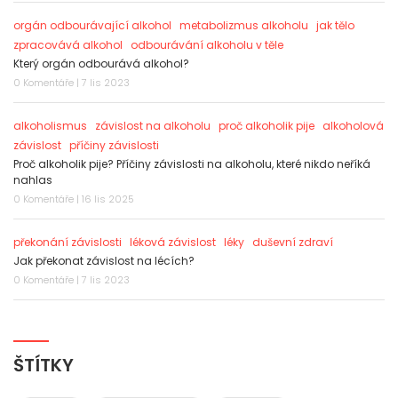
orgán odbourávající alkohol
metabolizmus alkoholu
jak tělo
zpracovává alkohol
odbourávání alkoholu v těle
Který orgán odbourává alkohol?
0 Komentáře | 7 lis 2023
alkoholismus
závislost na alkoholu
proč alkoholik pije
alkoholová
závislost
příčiny závislosti
Proč alkoholik pije? Příčiny závislosti na alkoholu, které nikdo neříká
nahlas
0 Komentáře | 16 lis 2025
překonání závislosti
léková závislost
léky
duševní zdraví
Jak překonat závislost na lécích?
0 Komentáře | 7 lis 2023
ŠTÍTKY