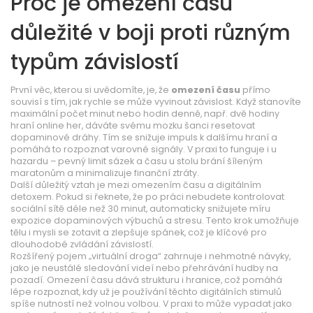
Proč je omezení času
důležité v boji proti různým
typům závislostí
První věc, kterou si uvědomíte, je, že
omezení času
přímo
souvisí s tím, jak rychle se může vyvinout závislost. Když stanovíte
maximální počet minut nebo hodin denně, např. dvě hodiny
hraní online her, dáváte svému mozku šanci resetovat
dopaminové dráhy. Tím se snižuje impuls k dalšímu hraní a
pomáhá to rozpoznat varovné signály. V praxi to funguje i u
hazardu – pevný limit sázek a času u stolu brání šíleným
maratonům a minimalizuje finanční ztráty.
Další důležitý vztah je mezi omezením času a digitálním
detoxem. Pokud si řeknete, že po práci nebudete kontrolovat
sociální sítě déle než 30 minut, automaticky snižujete míru
expozice dopaminových výbuchů a stresu. Tento krok umožňuje
tělu i mysli se zotavit a zlepšuje spánek, což je klíčové pro
dlouhodobé zvládání závislostí.
Rozšířený pojem „virtuální droga“ zahrnuje i nehmotné návyky,
jako je neustálé sledování videí nebo přehrávání hudby na
pozadí. Omezení času dává strukturu i hranice, což pomáhá
lépe rozpoznat, kdy už je používání těchto digitálních stimulů
spíše nutností než volnou volbou. V praxi to může vypadat jako