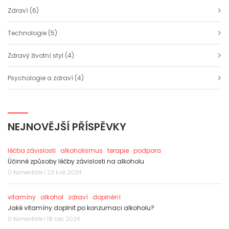
Zdraví
(6)
Technologie
(5)
Zdravý životní styl
(4)
Psychologie a zdraví
(4)
NEJNOVĚJŠÍ PŘÍSPĚVKY
léčba závislosti
alkoholismus
terapie
podpora
Účinné způsoby léčby závislosti na alkoholu
0 Komentáře | 23 kvě 2024
vitamíny
alkohol
zdraví
doplnění
Jaké vitamíny doplnit po konzumaci alkoholu?
0 Komentáře | 18 čec 2024