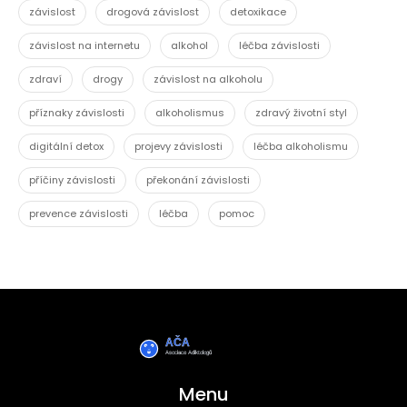
závislost
drogová závislost
detoxikace
závislost na internetu
alkohol
léčba závislosti
zdraví
drogy
závislost na alkoholu
příznaky závislosti
alkoholismus
zdravý životní styl
digitální detox
projevy závislosti
léčba alkoholismu
příčiny závislosti
překonání závislosti
prevence závislosti
léčba
pomoc
Menu