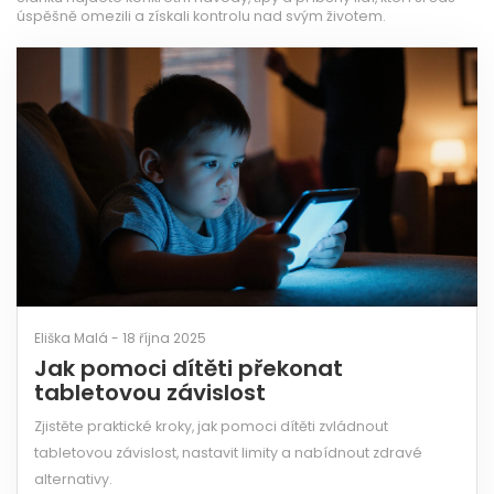
úspěšně omezili a získali kontrolu nad svým životem.
Eliška Malá - 18 října 2025
Jak pomoci dítěti překonat
tabletovou závislost
Zjistěte praktické kroky, jak pomoci dítěti zvládnout
tabletovou závislost, nastavit limity a nabídnout zdravé
alternativy.