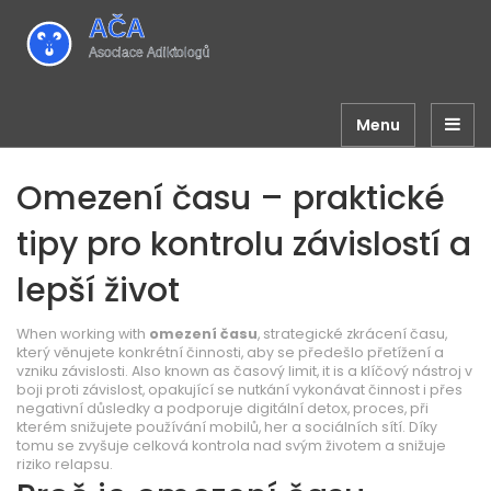
Menu
Omezení času – praktické
tipy pro kontrolu závislostí a
lepší život
When working with
omezení času
,
strategické zkrácení času,
který věnujete konkrétní činnosti, aby se předešlo přetížení a
vzniku závislosti
. Also known as
časový limit
, it is a klíčový nástroj v
boji proti
závislost
,
opakující se nutkání vykonávat činnost i přes
negativní důsledky
a podporuje
digitální detox
,
proces, při
kterém snižujete používání mobilů, her a sociálních sítí
. Díky
tomu se zvyšuje celková kontrola nad svým životem a snižuje
riziko relapsu.