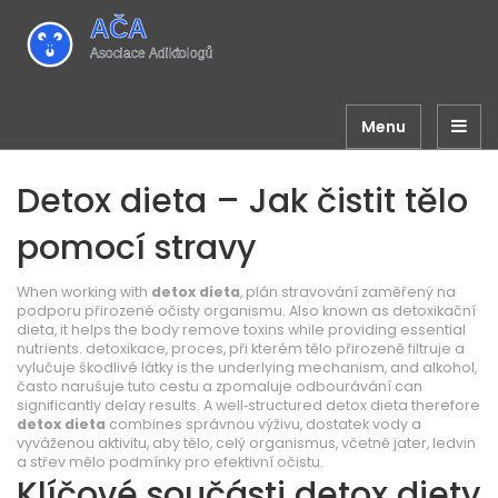
Menu
Detox dieta – Jak čistit tělo
pomocí stravy
When working with
detox dieta
,
plán stravování zaměřený na
podporu přirozené očisty organismu
. Also known as
detoxikační
dieta
, it helps the body remove toxins while providing essential
nutrients.
detoxikace
,
proces, při kterém tělo přirozeně filtru­je a
vylučuje škodlivé látky
is the underlying mechanism, and
alkohol
,
často narušuje tuto cestu a zpomaluje odbourávání
can
significantly delay results. A well‑structured detox dieta therefore
detox dieta
combines správnou výživu, dostatek vody a
vyváženou aktivitu, aby
tělo
,
celý organismus, včetně jater, ledvin
a střev
mělo podmínky pro efektivní očistu.
Klíčové součásti detox diety