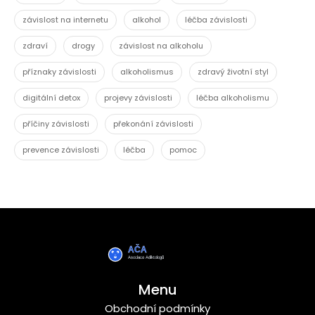
závislost na internetu
alkohol
léčba závislosti
zdraví
drogy
závislost na alkoholu
příznaky závislosti
alkoholismus
zdravý životní styl
digitální detox
projevy závislosti
léčba alkoholismu
příčiny závislosti
překonání závislosti
prevence závislosti
léčba
pomoc
Menu
Obchodní podmínky