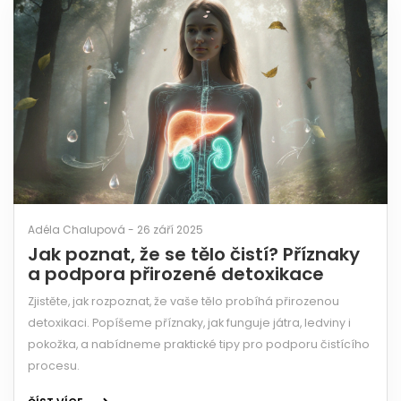
Adéla Chalupová - 26 září 2025
Jak poznat, že se tělo čistí? Příznaky
a podpora přirozené detoxikace
Zjistěte, jak rozpoznat, že vaše tělo probíhá přirozenou
detoxikaci. Popíšeme příznaky, jak funguje játra, ledviny i
pokožka, a nabídneme praktické tipy pro podporu čistícího
procesu.