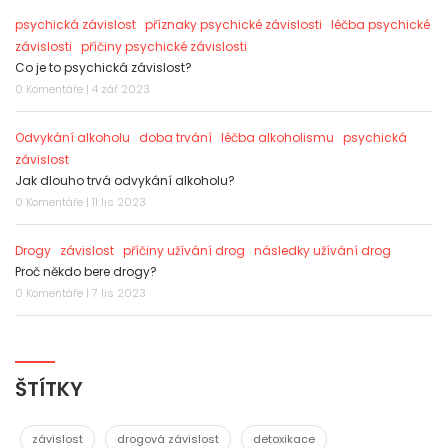
psychická závislost
příznaky psychické závislosti
léčba psychické
závislosti
příčiny psychické závislosti
Co je to psychická závislost?
0 Komentáře | 4 zář 2023
Odvykání alkoholu
doba trvání
léčba alkoholismu
psychická
závislost
Jak dlouho trvá odvykání alkoholu?
0 Komentáře | 11 lis 2023
Drogy
závislost
příčiny užívání drog
následky užívání drog
Proč někdo bere drogy?
0 Komentáře | 7 lis 2023
ŠTÍTKY
závislost
drogová závislost
detoxikace