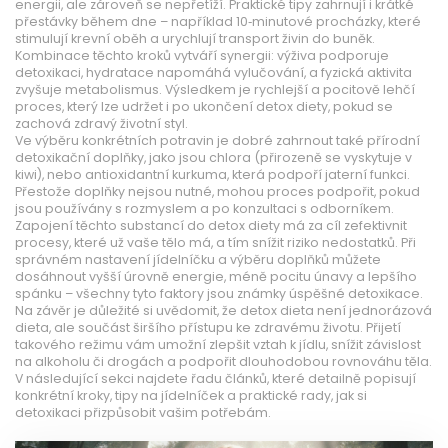
energii, ale zároveň se nepřetíží. Praktické tipy zahrnují i krátké
přestávky během dne – například 10‑minutové procházky, které
stimulují krevní oběh a urychlují transport živin do buněk.
Kombinace těchto kroků vytváří synergii: výživa podporuje
detoxikaci, hydratace napomáhá vylučování, a fyzická aktivita
zvyšuje metabolismus. Výsledkem je rychlejší a pocitově lehčí
proces, který lze udržet i po ukončení detox diety, pokud se
zachová zdravý životní styl.
Ve výběru konkrétních potravin je dobré zahrnout také přírodní
detoxikační doplňky, jako jsou chlora (přirozeně se vyskytuje v
kiwi), nebo antioxidantní kurkuma, která podpoří jaterní funkci.
Přestože doplňky nejsou nutné, mohou proces podpořit, pokud
jsou používány s rozmyslem a po konzultaci s odborníkem.
Zapojení těchto substancí do deto­x diety má za cíl zefektivnit
procesy, které už vaše tělo má, a tím snížit riziko nedostatků. Při
správném nastavení jídelníčku a výběru doplňků můžete
dosáhnout vyšší úrovně energie, méně pocitu únavy a lepšího
spánku – všechny tyto faktory jsou známky úspěšné detoxikace.
Na závěr je důležité si uvědomit, že detox dieta není jednorázová
dieta, ale součást širšího přístupu ke zdravému životu. Přijetí
takového režimu vám umožní zlepšit vztah k jídlu, snížit závislost
na alkoholu či drogách a podpořit dlouhodobou rovnováhu těla.
V následující sekci najdete řadu článků, které detailně popisují
konkrétní kroky, tipy na jídelníček a praktické rady, jak si
detoxikaci přizpůsobit vašim potřebám.