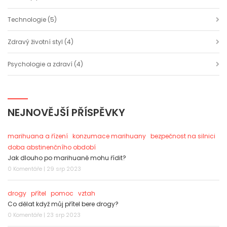
Technologie
(5)
Zdravý životní styl
(4)
Psychologie a zdraví
(4)
NEJNOVĚJŠÍ PŘÍSPĚVKY
marihuana a řízení
konzumace marihuany
bezpečnost na silnici
doba abstinenčního období
Jak dlouho po marihuaně mohu řídit?
0 Komentáře | 29 srp 2023
drogy
přítel
pomoc
vztah
Co dělat když můj přítel bere drogy?
0 Komentáře | 23 srp 2023