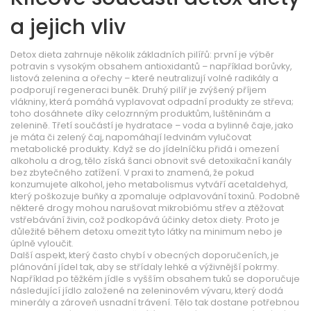
a jejich vliv
Detox dieta zahrnuje několik základních pilířů: první je výběr
potravin s vysokým obsahem antioxidantů – například borůvky,
listová zelenina a ořechy – které neutralizují volné radikály a
podporují regeneraci buněk. Druhý pilíř je zvýšený příjem
vlákniny, která pomáhá vyplavovat odpadní produkty ze střeva;
toho dosáhnete díky celozrnným produktům, luštěninám a
zelenině. Třetí součástí je hydratace – voda a bylinné čaje, jako
je máta či zelený čaj, napomáhají ledvinám vylučovat
metabolické produkty. Když se do jídelníčku přidá i omezení
alkoholu a drog, tělo získá šanci obnovit své detoxikační kanály
bez zbytečného zatížení. V praxi to znamená, že pokud
konzumujete alkohol, jeho metabolismus vytváří acetaldehyd,
který poškozuje buňky a zpomaluje odplavování toxinů. Podobně
některé drogy mohou narušovat mikrobiómu střev a ztěžovat
vstřebávání živin, což podkopává účinky detox diety. Proto je
důležité během detoxu omezit tyto látky na minimum nebo je
úplně vyloučit.
Další aspekt, který často chybí v obecných doporučeních, je
plánování jídel tak, aby se střídaly lehké a výživnější pokrmy.
Například po těžkém jídle s vyšším obsahem tuků se doporučuje
následující jídlo založené na zeleninovém vývaru, který dodá
minerály a zároveň usnadní trávení. Tělo tak dostane potřebnou