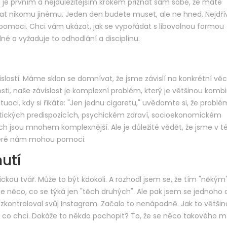
sti je prvním a nejdůležitějším krokem přiznat sám sobě, že máte
nat nikomu jinému. Jeden den budete muset, ale ne hned. Nejdřív
pomoci. Chci vám ukázat, jak se vypořádat s libovolnou formou
né a vyžaduje to odhodlání a disciplínu.
islostí. Máme sklon se domnívat, že jsme závislí na konkrétní věci
ti, naše závislost je komplexní problém, který je většinou komb
ituaci, kdy si říkáte: "Jen jednu cigaretu," uvědomte si, že problé
etických predispozicích, psychickém zdraví, socioekonomickém
ch jsou mnohem komplexnější. Ale je důležité vědět, že jsme v t
 které nám mohou pomoci.
utí
kou tvář. Může to být kdokoli. A rozhodl jsem se, že tím "někým"
t je něco, co se týká jen "těch druhých". Ale pak jsem se jednoho
 zkontroloval svůj Instagram. Začalo to nenápadně. Jak to větši
o, co chci. Dokáže to někdo pochopit? To, že se něco takového 