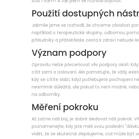
stát i vám? A tak jsem se rozhodl bojovat.
Použití dostupných nást
Jakmile jsme se rozhodli, že chceme závislost pora
například o terapeutické skupiny, odbornou pomo
příslušníky a přáteli.Naše cesta k zdraví nebude 
Význam podpory
Opravdu nelze přeceňovat vliv podpory okolí. Kdy
cítit sami a izolovaní. Ale pamatujte, že vždy exist
kdy se cítíte slabí, když potřebujete pochopení n
nesmírně důležitá, ale pokud to není možné, neb
na odborníky.
Měření pokroku
Až začne náš boj, je dobré sledovat náš pokrok. Ví
poznamenejte, kdy jste měli svou poslední "dávku"
vidět, že se skutečně zlepšujeme, což může být ve