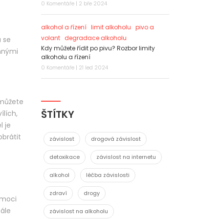
0 Komentáře | 2 bře 2024
alkohol a řízení
limit alkoholu
pivo a
volant
degradace alkoholu
á se
Kdy můžete řídit po pivu? Rozbor limity
innými
alkoholu a řízení
0 Komentáře | 21 led 2024
 můžete
ŠTÍTKY
ílích,
l je
brátit
závislost
drogová závislost
detoxikace
závislost na internetu
alkohol
léčba závislosti
zdraví
drogy
omoci
tále
závislost na alkoholu