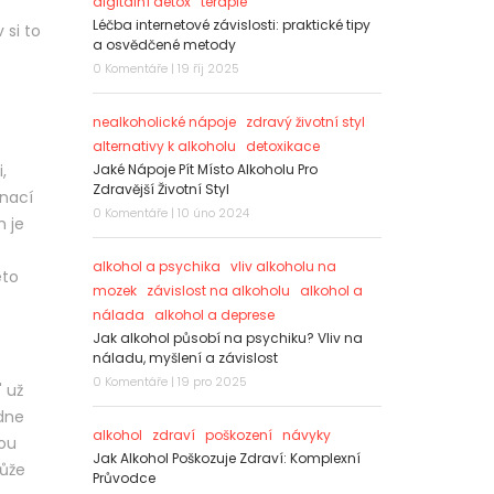
digitální detox
terapie
Léčba internetové závislosti: praktické tipy
 si to
a osvědčené metody
0 Komentáře | 19 říj 2025
nealkoholické nápoje
zdravý životní styl
alternativy k alkoholu
detoxikace
,
Jaké Nápoje Pít Místo Alkoholu Pro
Zdravější Životní Styl
inací
0 Komentáře | 10 úno 2024
m je
alkohol a psychika
vliv alkoholu na
éto
mozek
závislost na alkoholu
alkohol a
nálada
alkohol a deprese
Jak alkohol působí na psychiku? Vliv na
náladu, myšlení a závislost
0 Komentáře | 19 pro 2025
 už
 dne
alkohol
zdraví
poškození
návyky
nou
Jak Alkohol Poškozuje Zdraví: Komplexní
může
Průvodce