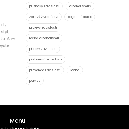
příznaky závislosti
alkoholismus
zdravý životní styl
digitální detox
oly.
projevy závislosti
styl,
ta. A vy
léčba alkoholismu
 byste
příčiny závislosti
překonání závislosti
prevence závislosti
léčba
pomoc
Menu
bchodní podmínky