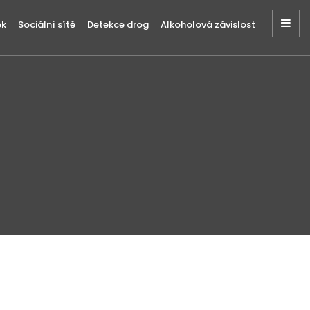
ek
Sociální sítě
Detekce drog
Alkoholová závislost