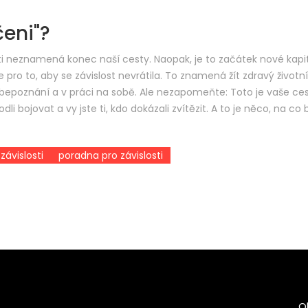
čeni"?
i neznamená konec naší cesty. Naopak, je to začátek nové kapit
o to, aby se závislost nevrátila. To znamená žít zdravý životní 
bepoznání a v práci na sobě. Ale nezapomeňte: Toto je vaše ces
dli bojovat a vy jste ti, kdo dokázali zvítězit. A to je něco, na co
závislosti
poradna pro závislosti
O