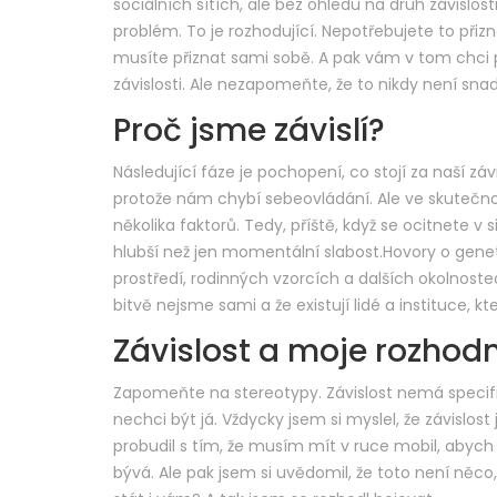
sociálních sítích, ale bez ohledu na druh závislo
problém. To je rozhodující. Nepotřebujete to přiz
musíte přiznat sami sobě. A pak vám v tom chci 
závislosti. Ale nezapomeňte, že to nikdy není snad
Proč jsme závislí?
Následující fáze je pochopení, co stojí za naší záv
protože nám chybí sebeovládání. Ale ve skutečnos
několika faktorů. Tedy, příště, když se ocitnete v s
hlubší než jen momentální slabost.Hovory o gen
prostředí, rodinných vzorcích a dalších okolnoste
bitvě nejsme sami a že existují lidé a instituce,
Závislost a moje rozhodn
Zapomeňte na stereotypy. Závislost nemá specific
nechci být já. Vždycky jsem si myslel, že závislos
probudil s tím, že musím mít v ruce mobil, abych
bývá. Ale pak jsem si uvědomil, že toto není něc