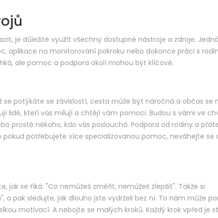
rojů
zit, je důležité využít všechny dostupné nástroje a zdroje. Jedn
c, aplikace na monitorování pokroku nebo dokonce práci s rod
lehká, ale pomoc a podpora okolí mohou být klíčové.
ž se potýkáte se závislostí, cesta může být náročná a občas se
ují lidé, kteří vás milují a chtějí vám pomoci. Budou s vámi ve chv
ebo prostě někoho, kdo vás poslouchá. Podpora od rodiny a přáte
o pokud potřebujete více specializovanou pomoc, neváhejte se o
te, jak se říká: "Co nemůžeš změřit, nemůžeš zlepšit". Takže si
, a pak sledujte, jak dlouho jste vydrželi bez ní. To nám může p
lkou motivací. A nebojte se malých kroků. Každý krok vpřed je s