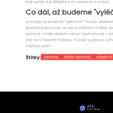
krok vpřed. A je důležité si to uvědomit a ocenit.
Co dál, až budeme "vylé
A co když se konečně "vyléčíme"? Konec závislost
Musíme pokračovat ve svých snahách a dělat vše pr
pečovat o naše duševní zdraví a pokračovat v se
jste na ní hlavním hrdinou. Protože vy jste se rozho
měli být pyšní.
Štítky:
závislost
léčba závislosti
zvládnutí 