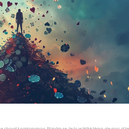
 se chovat k narkomanovi. Přiznám se, že to je těžké téma, ale moc důle