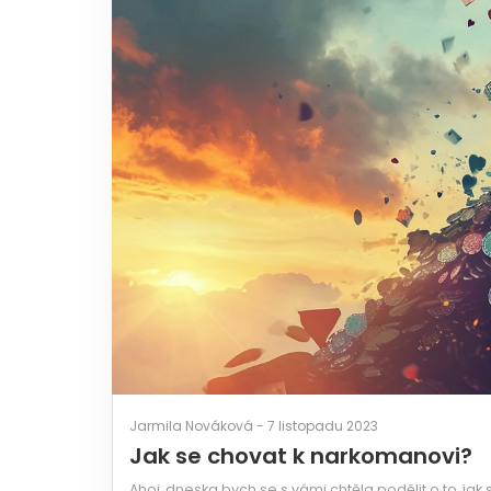
Jarmila Nováková - 7 listopadu 2023
Jak se chovat k narkomanovi?
Ahoj, dneska bych se s vámi chtěla podělit o to, jak