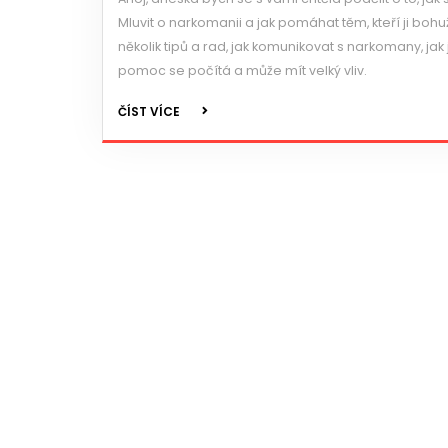
Mluvit o narkomanii a jak pomáhat těm, kteří ji bohuž
několik tipů a rad, jak komunikovat s narkomany, jak
pomoc se počítá a může mít velký vliv.
ČÍST VÍCE