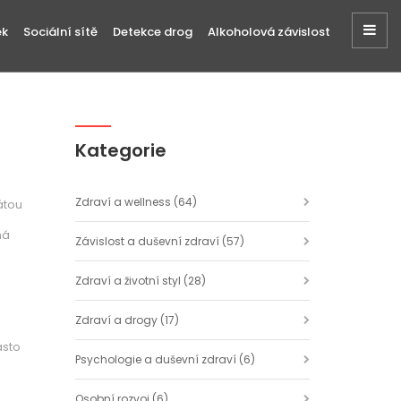
ek
Sociální sítě
Detekce drog
Alkoholová závislost
Kategorie
Zdraví a wellness
(64)
átou
há
Závislost a duševní zdraví
(57)
Zdraví a životní styl
(28)
Zdraví a drogy
(17)
asto
Psychologie a duševní zdraví
(6)
Osobní rozvoj
(6)