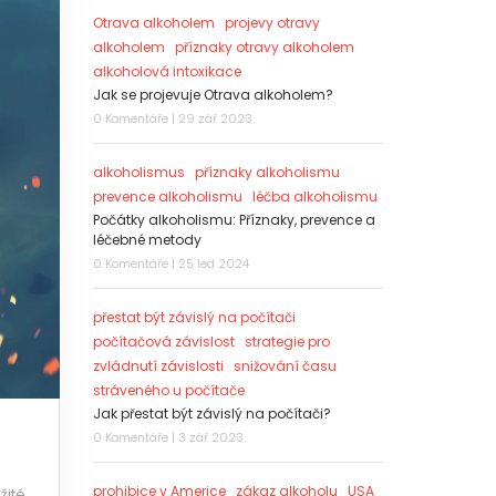
Otrava alkoholem
projevy otravy
alkoholem
příznaky otravy alkoholem
alkoholová intoxikace
Jak se projevuje Otrava alkoholem?
0 Komentáře | 29 zář 2023
alkoholismus
příznaky alkoholismu
prevence alkoholismu
léčba alkoholismu
Počátky alkoholismu: Příznaky, prevence a
léčebné metody
0 Komentáře | 25 led 2024
přestat být závislý na počítači
počítačová závislost
strategie pro
zvládnutí závislosti
snižování času
stráveného u počítače
Jak přestat být závislý na počítači?
0 Komentáře | 3 zář 2023
prohibice v Americe
zákaz alkoholu
USA
žité.