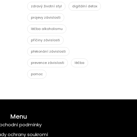
zdravý životní styl
digitální detox
projevy závislosti
léčba alkoholismu
příčiny závislosti
překonání závislosti
prevence závislosti
léčba
pomoc
Menu
bchodní podmínky
dy ochrany soukromí