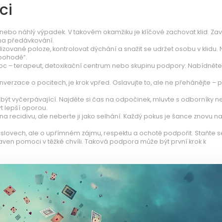
ci
nebo náhlý výpadek. V takovém okamžiku je klíčové zachovat klid. Zav
na předávkování.
izované poloze, kontrolovat dýchání a snažit se udržet osobu v klidu. 
 pohodě“.
moc – terapeut, detoxikační centrum nebo skupinu podpory. Nabídněte
verzace o pocitech, je krok vpřed. Oslavujte to, ale ne přehánějte – p
 vyčerpávající. Najděte si čas na odpočinek, mluvte s odborníky 
t lepší oporou.
na recidivu, ale neberte ji jako selhání. Každý pokus je šance znovu na
slovech, ale o upřímném zájmu, respektu a ochotě podpořit. Staňte se
ven pomoci v těžké chvíli. Taková podpora může být první krok k