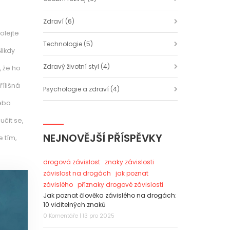
Zdraví
(6)
olejte
Technologie
(5)
Nikdy
Zdravý životní styl
(4)
, že ho
řílišná
Psychologie a zdraví
(4)
nebo
učit se,
NEJNOVĚJŠÍ PŘÍSPĚVKY
 tím,
drogová závislost
znaky závislosti
závislost na drogách
jak poznat
závislého
příznaky drogové závislosti
Jak poznat člověka závislého na drogách:
10 viditelných znaků
0 Komentáře | 13 pro 2025