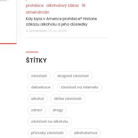
prohibice
alkoholový zákaz
18.
amendmán
Kdy byla v Americe prohibice? Historie
zákazu alkoholu a jeho důsledky
0 Komentáře | 6 lis 2025
ŠTÍTKY
závislost
drogová závislost
detoxikace
závislost na internetu
alkohol
léčba závislosti
zdraví
drogy
závislost na alkoholu
příznaky závislosti
alkoholismus