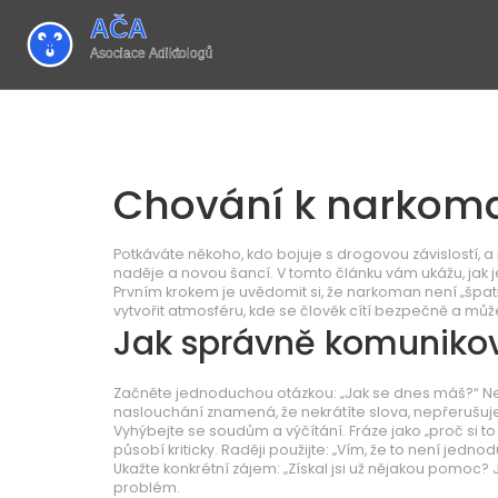
Chování k narkoma
Potkáváte někoho, kdo bojuje s drogovou závislostí, a
naděje a novou šancí. V tomto článku vám ukážu, jak jed
Prvním krokem je uvědomit si, že narkoman není „špa
vytvořit atmosféru, kde se člověk cítí bezpečně a můž
Jak správně komuniko
Začněte jednoduchou otázkou: „Jak se dnes máš?“ Nep
naslouchání znamená, že nekrátíte slova, nepřerušuje
Vyhýbejte se soudům a výčítání. Fráze jako „proč si 
působí kriticky. Raději použijte: „Vím, že to není jedn
Ukažte konkrétní zájem: „Získal jsi už nějakou pomoc? J
problém.