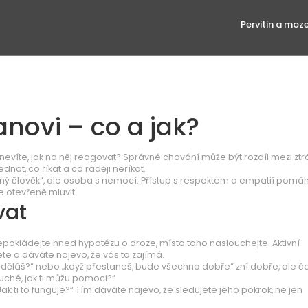
Pervitin a moz
novi – co a jak?
 nevíte, jak na něj reagovat? Správné chování může být rozdíl mezi ztr
nat, co říkat a co raději neříkat.
tný člověk“, ale osoba s nemocí. Přístup s respektem a empatií pomá
e otevřeně mluvit.
vat
okládejte hned hypotézu o droze, místo toho naslouchejte. Aktivní
te a dáváte najevo, že vás to zajímá.
to děláš?“ nebo „když přestaneš, bude všechno dobře“ zní dobře, ale č
oduché, jak ti můžu pomoci?“
ak ti to funguje?“ Tím dáváte najevo, že sledujete jeho pokrok, ne jen