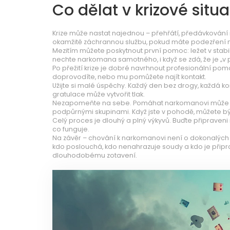
Co dělat v krizové situa
Krize může nastat najednou – přehřátí, předávkování 
okamžitě záchrannou službu, pokud máte podezření 
Mezitím můžete poskytnout první pomoc: ležet v stabil
nechte narkomana samotného, i když se zdá, že je „v
Po přežití krize je dobré navrhnout profesionální po
doprovodíte, nebo mu pomůžete najít kontakt.
Užijte si malé úspěchy. Každý den bez drogy, každá kon
gratulace může vytvořit tlak.
Nezapomeňte na sebe. Pomáhat narkomanovi může být
podpůrnými skupinami. Když jste v pohodě, můžete bý
Celý proces je dlouhý a plný výkyvů. Buďte připraveni 
co funguje.
Na závěr – chování k narkomanovi není o dokonalých 
kdo poslouchá, kdo nenahrazuje soudy a kdo je připra
dlouhodobému zotavení.