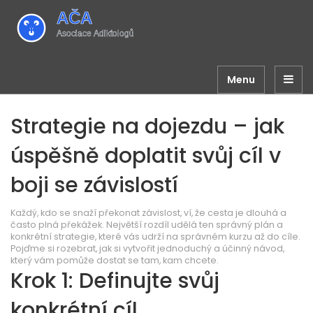
Menu
Strategie na dojezdu – jak
úspěšně doplatit svůj cíl v
boji se závislostí
Každý, kdo se snaží překonat závislost, ví, že cesta je dlouhá a
často plná překážek. Největší rozdíl udělá ten správný plán a
konkrétní strategie, které vás udrží na správném kurzu až do cíle.
Pojďme si rozebrat, jak si vytvořit jednoduchý a účinný návod,
který vám pomůže dostat se tam, kam chcete.
Krok 1: Definujte svůj
konkrétní cíl