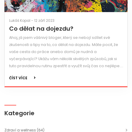
Lukáš Kopal - 12 září 2023
Co dělat na dojezdu?
Ahoj, já jsem vášnivý bloger, který se nebojí sdílet své
zkušenosti a tipy na to, co dělat na dojezdu. Máte pocit, že
vaše cesta do práce anebo domů je nudná a
vyčerpávající? Ukážu vám několik skvělých způsobů, jak si
tuto pravidelnou rutinu zpestřit a využít svůj čas co nejlépe.
Tak boky dohola a pojďme na to!
ČÍST VÍCE
Kategorie
Zdraví a wellness
(64)