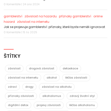
0 Komentáře | 24 úno 2024
gamblerství
závislost na hazardu
příznaky gamblerství
online
hazard
závislost na internetu
Jak se projevuje gamblerství: příznaky, které byste neměli ignorovat
0 Komentáře | 15 lis 2025
ŠTÍTKY
závislost
drogová závislost
detoxikace
závislost na internetu
alkohol
léčba závislosti
zdraví
drogy
závislost na alkoholu
příznaky závislosti
alkoholismus
zdravý životní styl
digitální detox
projevy závislosti
léčba alkoholismu