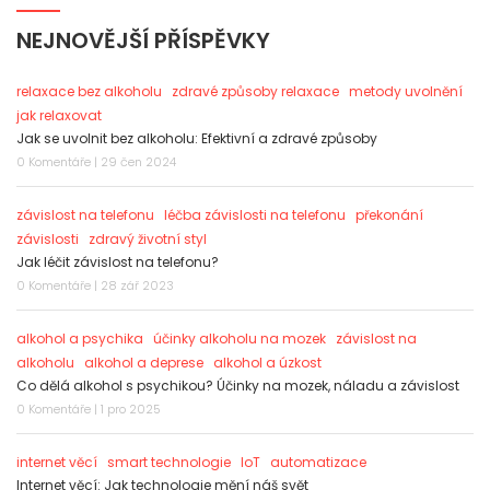
NEJNOVĚJŠÍ PŘÍSPĚVKY
relaxace bez alkoholu
zdravé způsoby relaxace
metody uvolnění
jak relaxovat
Jak se uvolnit bez alkoholu: Efektivní a zdravé způsoby
0 Komentáře | 29 čen 2024
závislost na telefonu
léčba závislosti na telefonu
překonání
závislosti
zdravý životní styl
Jak léčit závislost na telefonu?
0 Komentáře | 28 zář 2023
alkohol a psychika
účinky alkoholu na mozek
závislost na
alkoholu
alkohol a deprese
alkohol a úzkost
Co dělá alkohol s psychikou? Účinky na mozek, náladu a závislost
0 Komentáře | 1 pro 2025
internet věcí
smart technologie
IoT
automatizace
Internet věcí: Jak technologie mění náš svět