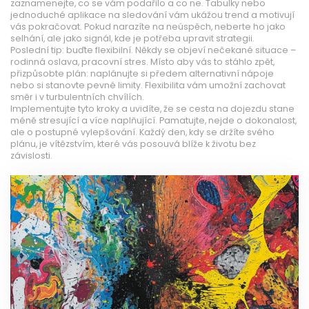
zaznamenejte, co se vám podařilo a co ne. Tabulky nebo
jednoduché aplikace na sledování vám ukážou trend a motivují
vás pokračovat. Pokud narazíte na neúspěch, neberte ho jako
selhání, ale jako signál, kde je potřeba upravit strategii.
Poslední tip: buďte flexibilní. Někdy se objeví nečekané situace –
rodinná oslava, pracovní stres. Místo aby vás to stáhlo zpět,
přizpůsobte plán: naplánujte si předem alternativní nápoje
nebo si stanovte pevné limity. Flexibilita vám umožní zachovat
směr i v turbulentních chvílích.
Implementujte tyto kroky a uvidíte, že se cesta na dojezdu stane
méně stresující a více naplňující. Pamatujte, nejde o dokonalost,
ale o postupné vylepšování. Každý den, kdy se držíte svého
plánu, je vítězstvím, které vás posouvá blíže k životu bez
závislosti.