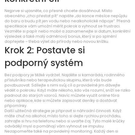
Nejprve si ujasněte, co přesně chcete dosáhnout. Místo
obecného „chci přestat pít“ napište „do konce měsíce nepůjdu
do baru a budu pít jen vodu nebo nealkoholické nápoje“. Přesná
specifikace vám umožní měřit pokrok a vyhnout se frustraci.
Vezměte si papír nebo mobil a zaznamenejte si datum, konkrétní
výsledek a také malý odměnový bonus, který si po splnění
dopřejete – třeba výlet do přírody nebo novou knížku.
Krok 2: Postavte si
podporný systém
Bez podpory je těžké vydržet. Najděte si kamaráda, rodinného
příslušníka nebo terapeutickou skupinu, která vás bude
povzbuzovat. Sdílejte s nimi svůj cíl a pravidelně jim dávejte
vědět o pokroku. Když máte někoho, kdo vás rozumí, sníží se riziko
padnout do starých vzorců. Navíc můžete využít online fóra
nebo aplikace, kde si můžete zapisovat deníky a dostávat
připomínky.
Další užitečná strategie je připravit si náhradní činnosti. Když
máte chuť na alkohol, místo toho si dejte rychlou procházku,
zahrajte si hru na telefonu nebo si uvařte čaj. Tyto malé krůčky
odvádějí mysl a pomáhají vám vyhnout se impulsu.
Nezapomeňte také na pravidelný monitoring. Každý den si