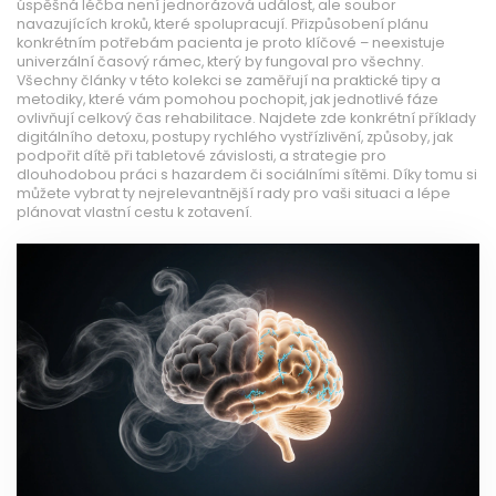
úspěšná léčba není jednorázová událost, ale soubor
navazujících kroků, které spolupracují. Přizpůsobení plánu
konkrétním potřebám pacienta je proto klíčové – neexistuje
univerzální časový rámec, který by fungoval pro všechny.
Všechny články v této kolekci se zaměřují na praktické tipy a
metodiky, které vám pomohou pochopit, jak jednotlivé fáze
ovlivňují celkový čas rehabilitace. Najdete zde konkrétní příklady
digitálního detoxu, postupy rychlého vystřízlivění, způsoby, jak
podpořit dítě při tabletové závislosti, a strategie pro
dlouhodobou práci s hazardem či sociálními sítěmi. Díky tomu si
můžete vybrat ty nejrelevantnější rady pro vaši situaci a lépe
plánovat vlastní cestu k zotavení.