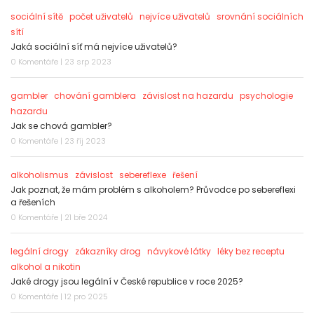
sociální sítě
počet uživatelů
nejvíce uživatelů
srovnání sociálních
sítí
Jaká sociální síť má nejvíce uživatelů?
0 Komentáře | 23 srp 2023
gambler
chování gamblera
závislost na hazardu
psychologie
hazardu
Jak se chová gambler?
0 Komentáře | 23 říj 2023
alkoholismus
závislost
sebereflexe
řešení
Jak poznat, že mám problém s alkoholem? Průvodce po sebereflexi
a řešeních
0 Komentáře | 21 bře 2024
legální drogy
zákazníky drog
návykové látky
léky bez receptu
alkohol a nikotin
Jaké drogy jsou legální v České republice v roce 2025?
0 Komentáře | 12 pro 2025