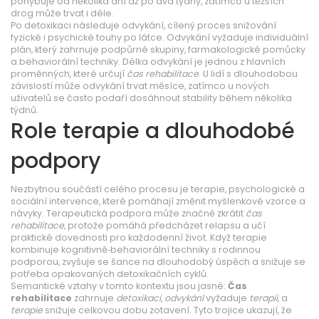
pohybuje od několika dní až po dva týdny, zatímco u těžších
drog může trvat i déle.
Po detoxikaci následuje
odvykání
,
cílený proces snižování
fyzické i psychické touhy po látce
. Odvykání vyžaduje individuální
plán, který zahrnuje podpůrné skupiny, farmakologické pomůcky
a behaviorální techniky. Délka odvykání je jednou z hlavních
proměnných, které určují
čas rehabilitace
. U lidí s dlouhodobou
závislostí může odvykání trvat měsíce, zatímco u nových
uživatelů se často podaří dosáhnout stability během několika
týdnů.
Role terapie a dlouhodobé
podpory
Nezbytnou součástí celého procesu je
terapie
,
psychologické a
sociální intervence, které pomáhají změnit myšlenkové vzorce a
návyky
. Terapeutická podpora může značně zkrátit
čas
rehabilitace
, protože pomáhá předcházet relapsu a učí
praktické dovednosti pro každodenní život. Když terapie
kombinuje kognitivně‑behaviorální techniky s rodinnou
podporou, zvyšuje se šance na dlouhodobý úspěch a snižuje se
potřeba opakovaných detoxikačních cyklů.
Semantické vztahy v tomto kontextu jsou jasné:
Čas
rehabilitace
zahrnuje
detoxikaci
,
odvykání
vyžaduje
terapii
, a
terapie
snižuje celkovou dobu zotavení. Tyto trojice ukazují, že