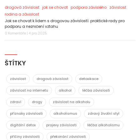
drogová závislost
jak se chovat
podpora závislého
závislost
rodina a závislost
Jak se chovat k lidem s drogovou závislostí: praktické rady pro
podporu a nezničení vztahu
0 Komentáře | 4 pro 2025
ŠTÍTKY
závislost
drogová závislost
detoxikace
závislost na internetu
alkohol
léčba závislosti
zdraví
drogy
závislost na alkoholu
příznaky závislosti
alkoholismus
zdravý životní styl
digitální detox
projevy závislosti
léčba alkoholismu
příčiny závislosti
překonání závislosti