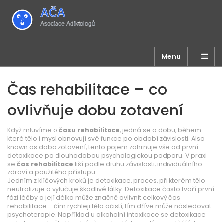
Menu
Čas rehabilitace – co
ovlivňuje dobu zotavení
Když mluvíme o
času rehabilitace
,
jedná se o dobu, během
které tělo i mysl obnovují své funkce po období závislosti
. Also
known as
doba zotavení
, tento pojem zahrnuje vše od první
detoxikace po dlouhodobou psychologickou podporu. V praxi
se
čas rehabilitace
liší podle druhu závislosti, individuálního
zdraví a použitého přístupu.
Jedním z klíčových kroků je
detoxikace
,
proces, při kterém tělo
neutralizuje a vylučuje škodlivé látky
. Detoxikace často tvoří první
fázi léčby a její délka může značně ovlivnit celkový čas
rehabilitace – čím rychleji tělo očistí, tím dříve může následovat
psychoterapie. Například u alkoholní intoxikace se detoxikace