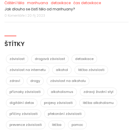
Čištění těla
marihuana
detoxikace
čas detoxikace
Jak dlouho se čistí tělo od marihuany?
0 Komentáře | 20 říj 2023
ŠTÍTKY
závislost
drogová závislost
detoxikace
závislost na internetu
alkohol
léčba závislosti
zdraví
drogy
závislost na alkoholu
příznaky závislosti
alkoholismus
zdravý životní styl
digitální detox
projevy závislosti
léčba alkoholismu
příčiny závislosti
překonání závislosti
prevence závislosti
léčba
pomoc