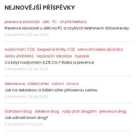
NEJNOVĚJŠÍ PŘÍSPĚVKY
prevence závislosti
děti
PC
chytré telefony
Prevence závislosti u dětí na PC a chytrých telefonech: Klíčové kroky
0 Komentáře | 20 čec 2024
nadýchání CO2
bezpečné limity CO2
zdravotní rizika dýchání
oxidu uhličitého
respirační alkalóza
hypoxie
Co když nadýchám 0,2% CO₂? Rizika a prevence
0 Komentáře | 29 zář 2025
detoxikace
čištění střev
zdraví
strava
Jak na detoxikaci a čištění střev přirozenou cestou
0 Komentáře | 28 led 2024
Odhalení drog
detekce drog
rady proti drogám
prevence drog
Jak odhalit brani drog?
0 Komentáře | 11 říj 2023