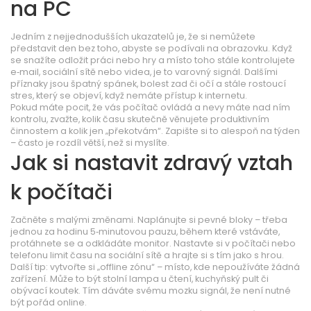
na PC
Jedním z nejjednodušších ukazatelů je, že si nemůžete
představit den bez toho, abyste se podívali na obrazovku. Když
se snažíte odložit práci nebo hry a místo toho stále kontrolujete
e‑mail, sociální sítě nebo videa, je to varovný signál. Dalšími
příznaky jsou špatný spánek, bolest zad či očí a stále rostoucí
stres, který se objeví, když nemáte přístup k internetu.
Pokud máte pocit, že vás počítač ovládá a nevy máte nad ním
kontrolu, zvažte, kolik času skutečně věnujete produktivním
činnostem a kolik jen „překotvám“. Zapište si to alespoň na týden
– často je rozdíl větší, než si myslíte.
Jak si nastavit zdravý vztah
k počítači
Začněte s malými změnami. Naplánujte si pevné bloky – třeba
jednou za hodinu 5‑minutovou pauzu, během které vstáváte,
protáhnete se a odkládáte monitor. Nastavte si v počítači nebo
telefonu limit času na sociální sítě a hrajte si s tím jako s hrou.
Další tip: vytvořte si „offline zónu“ – místo, kde nepoužíváte žádná
zařízení. Může to být stolní lampa u čtení, kuchyňský pult či
obývací koutek. Tím dáváte svému mozku signál, že není nutné
být pořád online.