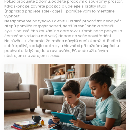
Pokud pracujete z domu, oddělte pracovní a soukromý prostor.
Když skončíte, zavřete počítač a udělejte si krátký rituál
(například připijete šálek čaje) – pomůže vám to mentálně
vypnout.
Nezapomeňte na fyzickou aktivitu. I krátká procházka nebo pár
dřepů pomůže rozptýlit napětí, zlepší krevní oběh a přeruší
cyklus neustálého koukání na obrazovku. Kombinace pohybu a
čerstvého vzduchu má velký dopad na vaše soustředění.
Na závěr si uvědomte, že změna návyků není okamžitá. Buďte k
sobě trpěliví, sledujte pokroky a hlavně si při každém úspěchu
pochvalte. Když najdete rovnováhu, PC bude užitečným
nástrojem, ne zdrojem stresu.