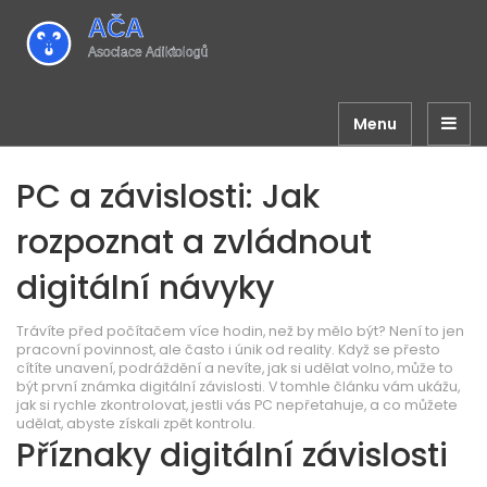
Menu
PC a závislosti: Jak
rozpoznat a zvládnout
digitální návyky
Trávíte před počítačem více hodin, než by mělo být? Není to jen
pracovní povinnost, ale často i únik od reality. Když se přesto
cítíte unavení, podráždění a nevíte, jak si udělat volno, může to
být první známka digitální závislosti. V tomhle článku vám ukážu,
jak si rychle zkontrolovat, jestli vás PC nepřetahuje, a co můžete
udělat, abyste získali zpět kontrolu.
Příznaky digitální závislosti