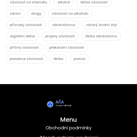
závislost na internetu
alkohol
léčba závislosti
zdraví
drogy
závislost na alkoholu
příznaky závislosti
alkoholismus
zdravý životní styl
digitální detox
projevy závislosti
léčba alkoholismu
příčiny závislosti
překonání závislosti
prevence závislosti
léčba
pomoc
Menu
Obchodní podmínky