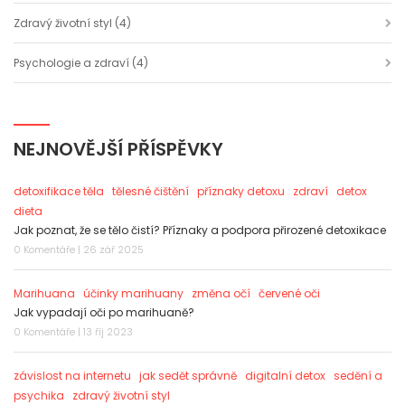
Zdravý životní styl
(4)
Psychologie a zdraví
(4)
NEJNOVĚJŠÍ PŘÍSPĚVKY
detoxifikace těla
tělesné čištění
příznaky detoxu
zdraví
detox
dieta
Jak poznat, že se tělo čistí? Příznaky a podpora přirozené detoxikace
0 Komentáře | 26 zář 2025
Marihuana
účinky marihuany
změna očí
červené oči
Jak vypadají oči po marihuaně?
0 Komentáře | 13 říj 2023
závislost na internetu
jak sedět správně
digitalní detox
sedění a
psychika
zdravý životní styl