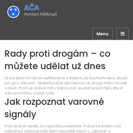
Menu
Rady proti drogám – co
můžete udělat už dnes
Už od školních let se setkáváme s tlakem, že bychom něco zkusili
jen „pro zábavu“. Skutečnost je ale taková, že drogy mění mozek
a život. Proto je dobré mít v kapse pár osvědčených tipů, které
vám pomůžou zůstat čistý.
Jak rozpoznat varovné
signály
První krok je vědět, co vypadá podezřele. Pokud se kolem vás
najednou objevují lidé, kteří neustále mluví o „zábavě“ s