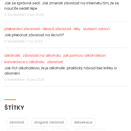
Jak se správně sedí: Jak zmenšit závislost na internetu tím, že se
naučíte sedět lépe
0 Komentáře | 4 pro 2025
překonání závislosti
léková závislost
léky
duševní zdraví
Jak překonat závislost na lécích?
0 Komentáře | 7 lis 2023
alkoholik
závislost na alkoholu
jak pomoci alkoholikovi
konverzace o alkoholu
závislost
Jak říct alkoholikovi, že je alkoholik: praktický návod bez kritiky a
obvinění
0 Komentáře | 9 pro 2025
ŠTÍTKY
závislost
drogová závislost
detoxikace