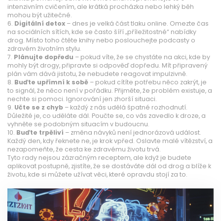
intenzivním cvičením, ale krátká procházka nebo lehký běh
mohou být užitečné.
6.
Digitální detox
– dnes je velká část tlaku online. Omezte čas
na sociálních sítích, kde se často šíří „příležitostné“ nabídky
drog. Místo toho čtěte knihy nebo poslouchejte podcasty o
zdravém životním stylu.
7.
Plánujte dopředu
– pokud víte, že se chystáte na akci, kde by
mohly být drogy, připravte si odpověď dopředu. Mít připravený
plán vám dává jistotu, že nebudete reagovat impulzivně.
8.
Buďte upřímní k sobě
– pokud cítíte potřebu něco zakrýt, je
to signál, že něco není v pořádku. Přijměte, že problém existuje, a
nechte si pomoci. Ignorování jen zhorší situaci.
9.
Učte se z chyb
– každý z nás udělá špatné rozhodnutí.
Důležité je, co uděláte dál. Poučte se, co vás zavedlo k droze, a
vyhněte se podobným situacím v budoucnu.
10.
Buďte trpěliví
– změna návyků není jednorázová událost.
Každý den, kdy řeknete ne, je krok vpřed. Oslavte malé vítězství, a
nezapomeňte, že cesta ke zdravému životu trvá.
Tyto rady nejsou zázračným receptem, ale když je budete
aplikovat postupně, zjistíte, že se dostáváte dál od drog a blíže k
životu, kde si můžete užívat věci, které opravdu stojí za to.