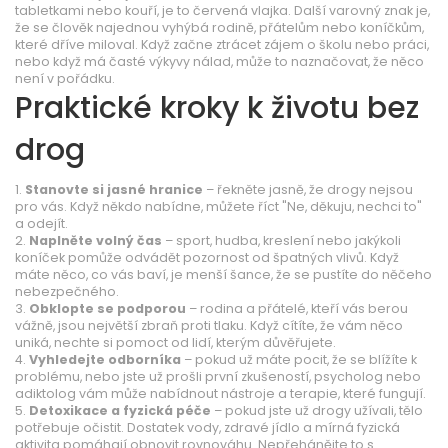
tabletkami nebo kouří, je to červená vlajka. Další varovný znak je,
že se člověk najednou vyhýbá rodině, přátelům nebo koníčkům,
které dříve miloval. Když začne ztrácet zájem o školu nebo práci,
nebo když má časté výkyvy nálad, může to naznačovat, že něco
není v pořádku.
Praktické kroky k životu bez
drog
1.
Stanovte si jasné hranice
– řekněte jasně, že drogy nejsou
pro vás. Když někdo nabídne, můžete říct "Ne, děkuju, nechci to"
a odejít.
2.
Naplněte volný čas
– sport, hudba, kreslení nebo jakýkoli
koníček pomůže odvádět pozornost od špatných vlivů. Když
máte něco, co vás baví, je menší šance, že se pustíte do něčeho
nebezpečného.
3.
Obklopte se podporou
– rodina a přátelé, kteří vás berou
vážně, jsou největší zbraň proti tlaku. Když cítíte, že vám něco
uniká, nechte si pomoct od lidí, kterým důvěřujete.
4.
Vyhledejte odborníka
– pokud už máte pocit, že se blížíte k
problému, nebo jste už prošli první zkušeností, psycholog nebo
adiktolog vám může nabídnout nástroje a terapie, které fungují.
5.
Detoxikace a fyzická péče
– pokud jste už drogy užívali, tělo
potřebuje očistit. Dostatek vody, zdravé jídlo a mírná fyzická
aktivita pomáhají obnovit rovnováhu. Nepřehánějte to s