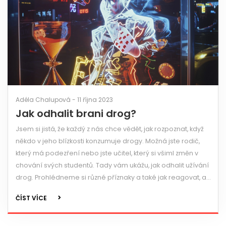
Adéla Chalupová - 11 října 2023
Jak odhalit brani drog?
Jsem si jistá, že každý z nás chce vědět, jak rozpoznat, když
někdo v jeho blízkosti konzumuje drogy. Možná jste rodič,
který má podezření nebo jste učitel, který si všiml změn v
chování svých studentů. Tady vám ukážu, jak odhalit užívání
drog. Prohlédneme si různé příznaky a také jak reagovat, až
to rozpoznáte. Společně můžeme udělat rozdíl a pomoci
ČÍST VÍCE
těm, kteří potřebují naši pomoc.