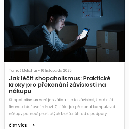
Tomáš Melichar - 16 listopadu 2025
Jak léčit shopaholismus: Praktické
kroky pro překonání závislosti na
nákupu
Shopaholismus není jen záliba - je to závislost, která ničí
finance i duševní zdraví. Zjistěte, jak překonat kompulzivní
nákupy pomocí praktických kroků, náhrad a podpory.
ČÍST VÍCE