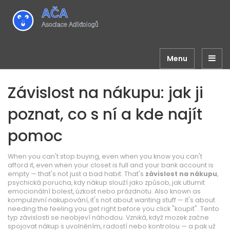
Menu
Závislost na nákupu: jak ji
poznat, co s ní a kde najít
pomoc
When you can't stop buying, even when you know you can't
afford it, even when your closet is full and your bank account is
empty — that's not just a bad habit. That's
závislost na nákupu
,
psychická porucha, kdy nákup slouží jako způsob, jak utlumit
emocionální bolest, úzkost nebo prázdnotu
. Also known as
kompulzivní nakupování
, it's not about wanting stuff — it's about
needing the feeling you get right before you click "koupit".
Tento
typ závislosti se neobjeví náhodou. Vzniká, když mozek začne
spojovat nákup s uvolněním, radostí nebo kontrolou — a pak už