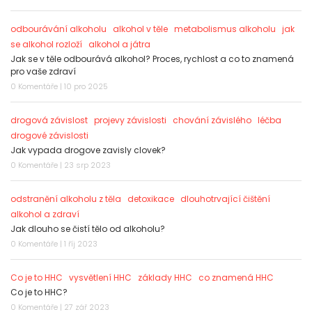
odbourávání alkoholu
alkohol v těle
metabolismus alkoholu
jak
se alkohol rozloží
alkohol a játra
Jak se v těle odbourává alkohol? Proces, rychlost a co to znamená
pro vaše zdraví
0 Komentáře | 10 pro 2025
drogová závislost
projevy závislosti
chování závislého
léčba
drogové závislosti
Jak vypada drogove zavisly clovek?
0 Komentáře | 23 srp 2023
odstranění alkoholu z těla
detoxikace
dlouhotrvající čištění
alkohol a zdraví
Jak dlouho se čistí tělo od alkoholu?
0 Komentáře | 1 říj 2023
Co je to HHC
vysvětlení HHC
základy HHC
co znamená HHC
Co je to HHC?
0 Komentáře | 27 zář 2023