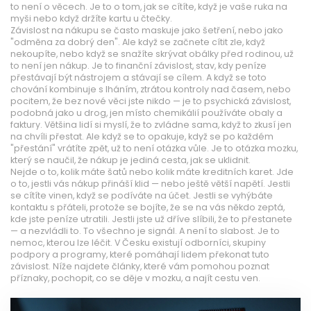
to není o věcech. Je to o tom, jak se cítíte, když je vaše ruka na
myši nebo když držíte kartu u čtečky.
Závislost na nákupu se často maskuje jako šetření, nebo jako
"odměna za dobrý den". Ale když se začnete cítit zle, když
nekoupíte, nebo když se snažíte skrývat obálky před rodinou, už
to není jen nákup. Je to
finanční závislost
,
stav, kdy peníze
přestávají být nástrojem a stávají se cílem
. A když se toto
chování kombinuje s lháním, ztrátou kontroly nad časem, nebo
pocitem, že bez nové věci jste nikdo — je to
psychická závislost
,
podobná jako u drog, jen místo chemikálií používáte obaly a
faktury
. Většina lidí si myslí, že to zvládne sama, když to zkusí jen
na chvíli přestat. Ale když se to opakuje, když se po každém
"přestání" vrátíte zpět, už to není otázka vůle. Je to otázka mozku,
který se naučil, že nákup je jediná cesta, jak se uklidnit.
Nejde o to, kolik máte šatů nebo kolik máte kreditních karet. Jde
o to, jestli vás nákup přináší klid — nebo ještě větší napětí. Jestli
se cítíte vinen, když se podíváte na účet. Jestli se vyhýbáte
kontaktu s přáteli, protože se bojíte, že se na vás někdo zeptá,
kde jste peníze utratili. Jestli jste už dříve slíbili, že to přestanete
— a nezvládli to. To všechno je signál. A není to slabost. Je to
nemoc, kterou lze léčit. V Česku existují odborníci, skupiny
podpory a programy, které pomáhají lidem překonat tuto
závislost. Níže najdete články, které vám pomohou poznat
příznaky, pochopit, co se děje v mozku, a najít cestu ven.