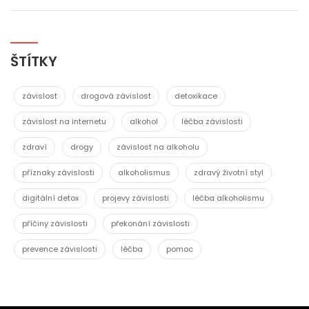
ŠTÍTKY
závislost
drogová závislost
detoxikace
závislost na internetu
alkohol
léčba závislosti
zdraví
drogy
závislost na alkoholu
příznaky závislosti
alkoholismus
zdravý životní styl
digitální detox
projevy závislosti
léčba alkoholismu
příčiny závislosti
překonání závislosti
prevence závislosti
léčba
pomoc