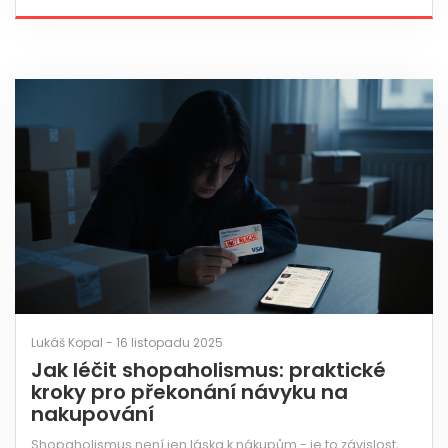
Lukáš Kopal - 16 listopadu 2025
Jak léčit shopaholismus: praktické
kroky pro překonání návyku na
nakupování
Shopaholismus není jen láska k nákupům - je to závislost,