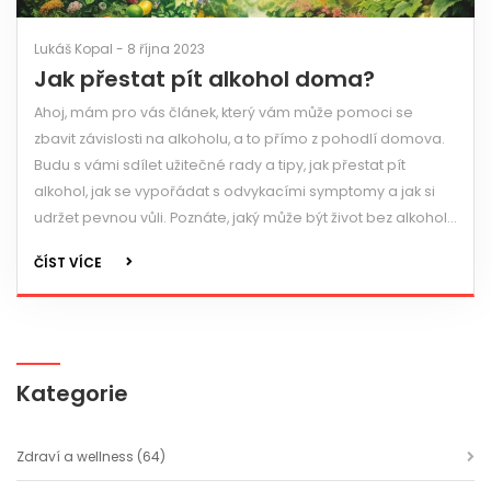
Lukáš Kopal - 8 října 2023
Jak přestat pít alkohol doma?
Ahoj, mám pro vás článek, který vám může pomoci se
zbavit závislosti na alkoholu, a to přímo z pohodlí domova.
Budu s vámi sdílet užitečné rady a tipy, jak přestat pít
alkohol, jak se vypořádat s odvykacími symptomy a jak si
udržet pevnou vůli. Poznáte, jaký může být život bez alkoholu
a jak může být plný a smysluplný. Pojďme na to společně,
ČÍST VÍCE
vím, že to zvládnete!
Kategorie
Zdraví a wellness
(64)