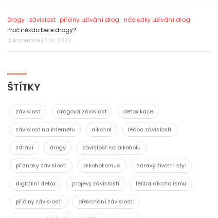
Drogy
závislost
příčiny užívání drog
následky užívání drog
Proč někdo bere drogy?
0 Komentáře | 7 lis 2023
ŠTÍTKY
závislost
drogová závislost
detoxikace
závislost na internetu
alkohol
léčba závislosti
zdraví
drogy
závislost na alkoholu
příznaky závislosti
alkoholismus
zdravý životní styl
digitální detox
projevy závislosti
léčba alkoholismu
příčiny závislosti
překonání závislosti