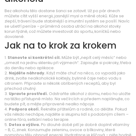
Bez alkoholu tělo dostane šanci se zotavit. Už po pár dnech
můžete cítit vyšší energii, jasnější mysl a méně otoků. Kůže se
zlepší, trávení bude stabilnější a imunitní systém se posílí. Navíc
se ušetří peníze – průměrná osoba utrácí na alkohol stovky
korun týdně, což můžete investovat do sportu, koníčků nebo
dovolené.
Jak na to krok za krokem
1.
Stanovte si konkrétní cíl.
Může být „nepít celý měsíc“ nebo
„omezit na jednu sklenku při výjimech“. Zapisujte si pokroky, třeba
do deníku nebo aplikace.
2.
Najděte náhrady.
Když máte chuť na něco, co vypadá jako
drink, zvolte nealkoholické koktejly, bylinné čaje nebo vodu s
citronem. Připravte si několik oblíbených receptů, aby byl
přechod chutný.
3.
Upravte prostředí.
Odstraňte alkohol z domu, nebo ho uložte
na těžko přístupné místo. Na večírcích si předem naplánujte, co
budete pít, a mějte připravené nealko nápoje.
4.
Podpora okolí.
Řekněte přátelům a rodině, co děláte. Pokud
vás někdo nechápe, najděte si skupinu lidí s podobným cílem –
online fóra, setkání nebo terapie.
5.
Detox a výživa.
Po dlouhé době pití je dobré doplnit vitamíny
– B, C, zinek. Konzumujte zeleninu, ovoce a bílkoviny, které
pomohou tělu obnovit energii. Hydratace je klíčová – pijte hodně