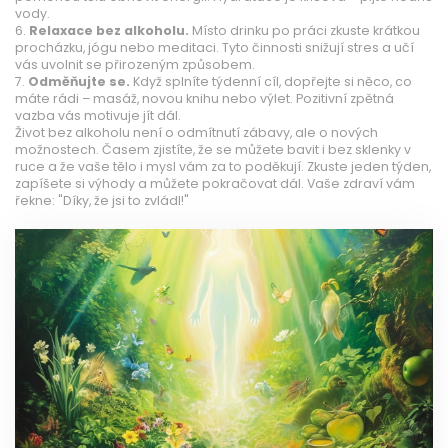
vody.
6.
Relaxace bez alkoholu.
Místo drinku po práci zkuste krátkou
procházku, jógu nebo meditaci. Tyto činnosti snižují stres a učí
vás uvolnit se přirozeným způsobem.
7.
Odměňujte se.
Když splníte týdenní cíl, dopřejte si něco, co
máte rádi – masáž, novou knihu nebo výlet. Pozitivní zpětná
vazba vás motivuje jít dál.
Život bez alkoholu není o odmítnutí zábavy, ale o nových
možnostech. Časem zjistíte, že se můžete bavit i bez sklenky v
ruce a že vaše tělo i mysl vám za to poděkují. Zkuste jeden týden,
zapíšete si výhody a můžete pokračovat dál. Vaše zdraví vám
řekne: "Díky, že jsi to zvládl!"