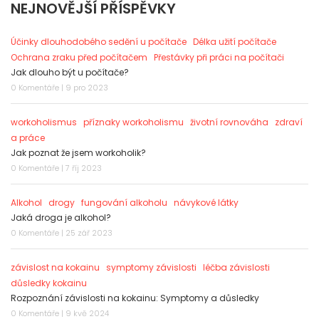
NEJNOVĚJŠÍ PŘÍSPĚVKY
Účinky dlouhodobého sedění u počítače
Délka užití počítače
Ochrana zraku před počítačem
Přestávky při práci na počítači
Jak dlouho být u počítače?
0 Komentáře | 9 pro 2023
workoholismus
příznaky workoholismu
životní rovnováha
zdraví
a práce
Jak poznat že jsem workoholik?
0 Komentáře | 7 říj 2023
Alkohol
drogy
fungování alkoholu
návykové látky
Jaká droga je alkohol?
0 Komentáře | 25 zář 2023
závislost na kokainu
symptomy závislosti
léčba závislosti
důsledky kokainu
Rozpoznání závislosti na kokainu: Symptomy a důsledky
0 Komentáře | 9 kvě 2024