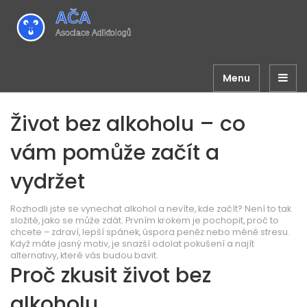
Menu
Život bez alkoholu – co
vám pomůže začít a
vydržet
Rozhodli jste se vynechat alkohol a nevíte, kde začít? Není to tak
složité, jako se může zdát. Prvním krokem je pochopit, proč to
chcete – zdraví, lepší spánek, úspora peněz nebo méně stresu.
Když máte jasný motiv, je snazší odolat pokušení a najít
alternativy, které vás budou bavit.
Proč zkusit život bez
alkoholu