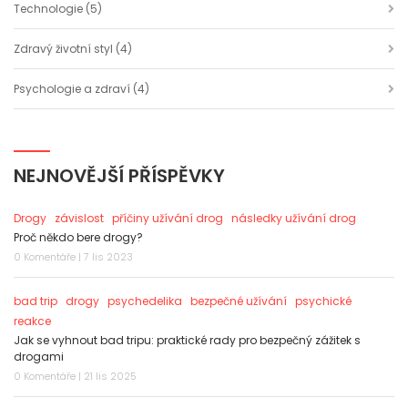
Technologie
(5)
Zdravý životní styl
(4)
Psychologie a zdraví
(4)
NEJNOVĚJŠÍ PŘÍSPĚVKY
Drogy
závislost
příčiny užívání drog
následky užívání drog
Proč někdo bere drogy?
0 Komentáře | 7 lis 2023
bad trip
drogy
psychedelika
bezpečné užívání
psychické
reakce
Jak se vyhnout bad tripu: praktické rady pro bezpečný zážitek s
drogami
0 Komentáře | 21 lis 2025