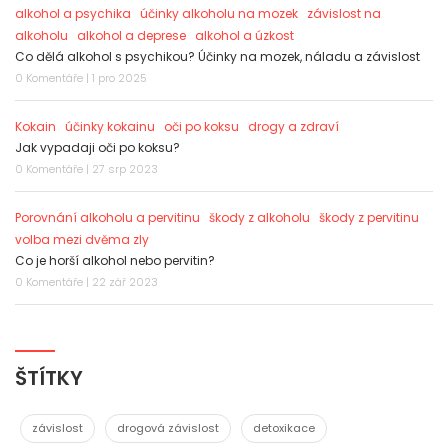
alkohol a psychika
účinky alkoholu na mozek
závislost na
alkoholu
alkohol a deprese
alkohol a úzkost
Co dělá alkohol s psychikou? Účinky na mozek, náladu a závislost
0 Komentáře | 1 pro 2025
Kokain
účinky kokainu
oči po koksu
drogy a zdraví
Jak vypadaji oči po koksu?
0 Komentáře | 27 srp 2023
Porovnání alkoholu a pervitinu
škody z alkoholu
škody z pervitinu
volba mezi dvěma zly
Co je horší alkohol nebo pervitin?
0 Komentáře | 22 zář 2023
ŠTÍTKY
závislost
drogová závislost
detoxikace