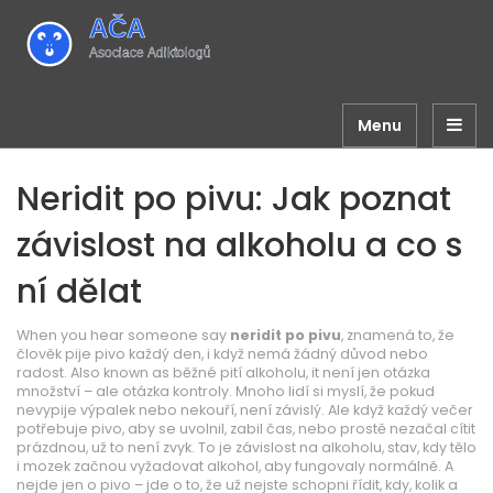
Menu
Neridit po pivu: Jak poznat
závislost na alkoholu a co s
ní dělat
When you hear someone say
neridit po pivu
,
znamená to, že
člověk pije pivo každý den, i když nemá žádný důvod nebo
radost
. Also known as
běžné pití alkoholu
, it
není jen otázka
množství – ale otázka kontroly
.
Mnoho lidí si myslí, že pokud
nevypije výpalek nebo nekouří, není závislý. Ale když každý večer
potřebuje pivo, aby se uvolnil, zabil čas, nebo prostě nezačal cítit
prázdnou, už to není zvyk. To je
závislost na alkoholu
,
stav, kdy tělo
i mozek začnou vyžadovat alkohol, aby fungovaly normálně
. A
nejde jen o pivo – jde o to, že už nejste schopni řídit, kdy, kolik a