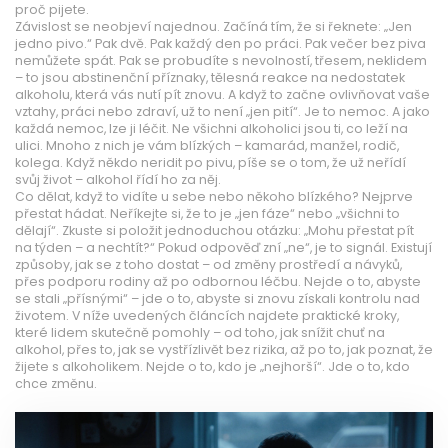
proč pijete.
Závislost se neobjeví najednou. Začíná tím, že si řeknete: „Jen
jedno pivo.“ Pak dvě. Pak každý den po práci. Pak večer bez piva
nemůžete spát. Pak se probudíte s nevolností, třesem, neklidem
– to jsou
abstinenční příznaky
,
tělesná reakce na nedostatek
alkoholu, která vás nutí pít znovu
. A když to začne ovlivňovat vaše
vztahy, práci nebo zdraví, už to není „jen pití“. Je to nemoc. A jako
každá nemoc, lze ji léčit. Ne všichni alkoholici jsou ti, co leží na
ulici. Mnoho z nich je vám blízkých – kamarád, manžel, rodič,
kolega. Když někdo
neridit po pivu
,
píše se o tom, že už neřídí
svůj život – alkohol řídí ho za něj
.
Co dělat, když to vidíte u sebe nebo někoho blízkého? Nejprve
přestat hádat. Neříkejte si, že to je „jen fáze“ nebo „všichni to
dělají“. Zkuste si položit jednoduchou otázku: „Mohu přestat pít
na týden – a nechtít?“ Pokud odpověď zní „ne“, je to signál. Existují
způsoby, jak se z toho dostat – od změny prostředí a návyků,
přes podporu rodiny až po odbornou léčbu. Nejde o to, abyste
se stali „přísnými“ – jde o to, abyste si znovu získali kontrolu nad
životem. V níže uvedených článcích najdete praktické kroky,
které lidem skutečně pomohly – od toho, jak snížit chuť na
alkohol, přes to, jak se vystřízlivět bez rizika, až po to, jak poznat, že
žijete s alkoholikem. Nejde o to, kdo je „nejhorší“. Jde o to, kdo
chce změnu.