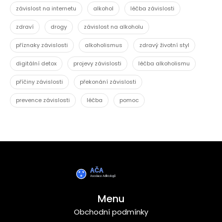
závislost na internetu
alkohol
léčba závislosti
zdraví
drogy
závislost na alkoholu
příznaky závislosti
alkoholismus
zdravý životní styl
digitální detox
projevy závislosti
léčba alkoholismu
příčiny závislosti
překonání závislosti
prevence závislosti
léčba
pomoc
Menu
Obchodní podmínky