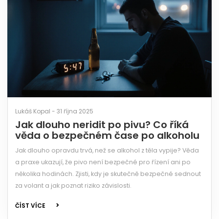
Lukáš Kopal - 31 října 2025
Jak dlouho neridit po pivu? Co říká
věda o bezpečném čase po alkoholu
Jak dlouho opravdu trvá, než se alkohol z těla vypije? Věda
a praxe ukazují, že pivo není bezpečné pro řízení ani po
několika hodinách. Zjisti, kdy je skutečně bezpečné sednout
za volant a jak poznat riziko závislosti.
ČÍST VÍCE