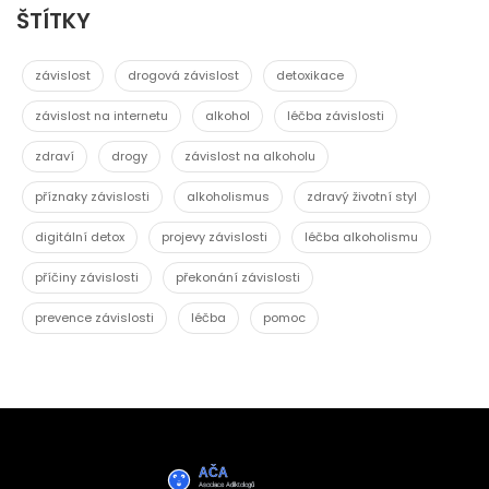
ŠTÍTKY
závislost
drogová závislost
detoxikace
závislost na internetu
alkohol
léčba závislosti
zdraví
drogy
závislost na alkoholu
příznaky závislosti
alkoholismus
zdravý životní styl
digitální detox
projevy závislosti
léčba alkoholismu
příčiny závislosti
překonání závislosti
prevence závislosti
léčba
pomoc