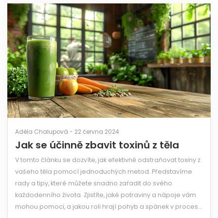
Adéla Chalupová - 22 června 2024
Jak se účinně zbavit toxinů z těla
V tomto článku se dozvíte, jak efektivně odstraňovat toxiny z
vašeho těla pomocí jednoduchých metod. Představíme
rady a tipy, které můžete snadno zařadit do svého
každodenního života. Zjistíte, jaké potraviny a nápoje vám
mohou pomoci, a jakou roli hrají pohyb a spánek v procesu