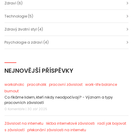
Zdraví
(6)
Technologie
(5)
Zdravý životní styl
(4)
Psychologie a zdraví
(4)
NEJNOVĚJŠÍ PŘÍSPĚVKY
workaholic
pracoholik
pracovní závislost
work-life balance
burnout
Co říkáme lidem, kteří nikdy neodpočívají? - Význam a typy
pracovních závislostí
0 Komentáře | 30 zář 2025
Závislost na internetu
léčba internetové závislosti
radí jak bojovat
s závislostí
překonání závislosti na internetu