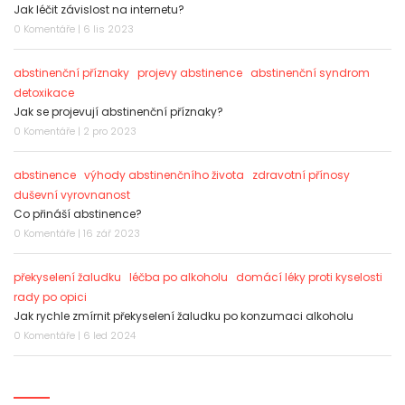
Jak léčit závislost na internetu?
0 Komentáře | 6 lis 2023
abstinenční příznaky
projevy abstinence
abstinenční syndrom
detoxikace
Jak se projevují abstinenční příznaky?
0 Komentáře | 2 pro 2023
abstinence
výhody abstinenčního života
zdravotní přínosy
duševní vyrovnanost
Co přináší abstinence?
0 Komentáře | 16 zář 2023
překyselení žaludku
léčba po alkoholu
domácí léky proti kyselosti
rady po opici
Jak rychle zmírnit překyselení žaludku po konzumaci alkoholu
0 Komentáře | 6 led 2024