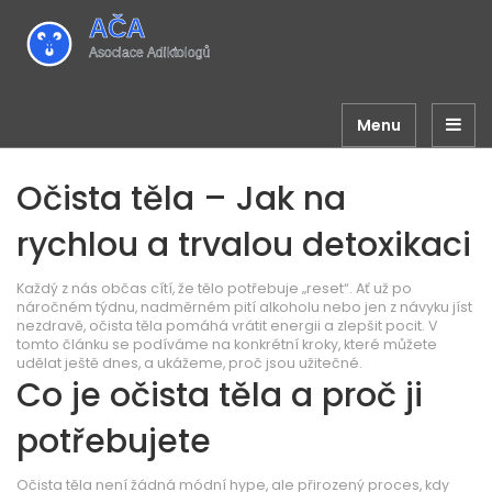
Menu
Očista těla – Jak na
rychlou a trvalou detoxikaci
Každý z nás občas cítí, že tělo potřebuje „reset“. Ať už po
náročném týdnu, nadměrném pití alkoholu nebo jen z návyku jíst
nezdravě, očista těla pomáhá vrátit energii a zlepšit pocit. V
tomto článku se podíváme na konkrétní kroky, které můžete
udělat ještě dnes, a ukážeme, proč jsou užitečné.
Co je očista těla a proč ji
potřebujete
Očista těla není žádná módní hype, ale přirozený proces, kdy