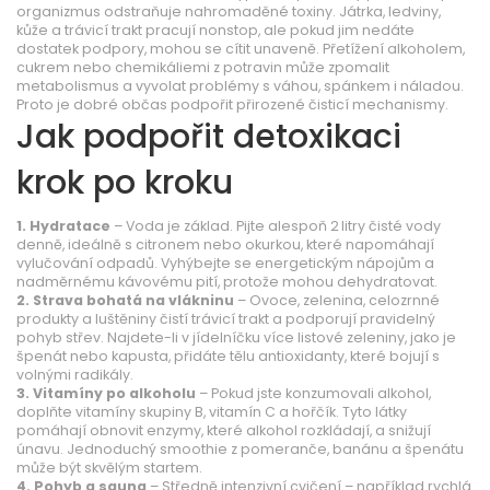
organizmus odstraňuje nahromaděné toxiny. Játrka, ledviny,
kůže a trávicí trakt pracují nonstop, ale pokud jim nedáte
dostatek podpory, mohou se cítit unaveně. Přetížení alkoholem,
cukrem nebo chemikáliemi z potravin může zpomalit
metabolismus a vyvolat problémy s váhou, spánkem i náladou.
Proto je dobré občas podpořit přirozené čisticí mechanismy.
Jak podpořit detoxikaci
krok po kroku
1. Hydratace
– Voda je základ. Pijte alespoň 2 litry čisté vody
denně, ideálně s citronem nebo okurkou, které napomáhají
vylučování odpadů. Vyhýbejte se energetickým nápojům a
nadměrnému kávovému pití, protože mohou dehydratovat.
2. Strava bohatá na vlákninu
– Ovoce, zelenina, celozrnné
produkty a luštěniny čistí trávicí trakt a podporují pravidelný
pohyb střev. Najdete-li v jídelníčku více listové zeleniny, jako je
špenát nebo kapusta, přidáte tělu antioxidanty, které bojují s
volnými radikály.
3. Vitamíny po alkoholu
– Pokud jste konzumovali alkohol,
doplňte vitamíny skupiny B, vitamín C a hořčík. Tyto látky
pomáhají obnovit enzymy, které alkohol rozkládají, a snižují
únavu. Jednoduchý smoothie z pomeranče, banánu a špenátu
může být skvělým startem.
4. Pohyb a sauna
– Středně intenzivní cvičení – například rychlá