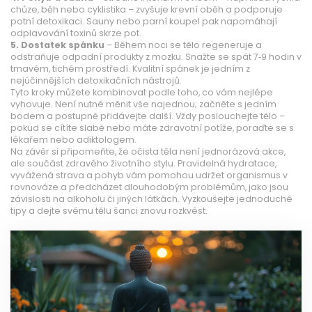
chůze, běh nebo cyklistika – zvyšuje krevní oběh a podporuje
potní detoxikaci. Sauny nebo parní koupel pak napomáhají
odplavování toxinů skrze pot.
5. Dostatek spánku
– Během noci se tělo regeneruje a
odstraňuje odpadní produkty z mozku. Snažte se spát 7‑9 hodin v
tmavém, tichém prostředí. Kvalitní spánek je jedním z
nejúčinnějších detoxikačních nástrojů.
Tyto kroky můžete kombinovat podle toho, co vám nejlépe
vyhovuje. Není nutné měnit vše najednou; začněte s jedním
bodem a postupně přidávejte další. Vždy poslouchejte tělo –
pokud se cítíte slabě nebo máte zdravotní potíže, poraďte se s
lékařem nebo adiktologem.
Na závěr si připomeňte, že očista těla není jednorázová akce,
ale součást zdravého životního stylu. Pravidelná hydratace,
vyvážená strava a pohyb vám pomohou udržet organismus v
rovnováze a předcházet dlouhodobým problémům, jako jsou
závislosti na alkoholu či jiných látkách. Vyzkoušejte jednoduché
tipy a dejte svému tělu šanci znovu rozkvést.