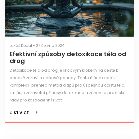
Lukáš Kopal - 27 června 2024
Efektivní způsoby detoxikace těla od
drog
Detoxikace těla od drog je klíčovým krokem na cestě k
obnově zdraví a celkové pohody. Tento článek nabízí
komplexní přehled metod a tipů pro úspěšnou očistu těla,
zmiňuje zdravotní přínosy detoxikace a zahrnuje praktické
rady pro každodenní život.
ČÍST VÍCE