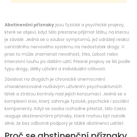
Abstinenční příznaky
jsou fyzické a psychické projevy,
které se objeví, když tělo přestane přijímat látku, na kterou
je závislé.
Jedná se o soubor symptomů, jež odrážejí reakci
centrálního nervového systému na nedostatek drogy
.
V
praxi to může znamenat nevolnost, třes, úzkost nebo
intenzivní touhu po dalším užití. Přesné projevy se liší podle
typu drogy, délky užívání a individuální citlivosti.
Závislost na drogách
je chronické onemocnění
charakterizované nutkavým užíváním psychoaktivních
látek a ztrátou kontroly nad jejich konzumací.
Jedná se o
komplexní stav, který zahrnuje fyzické, psychické i sociální
komponenty
.
Když se osoba rozhodne přestat, tělo často
reaguje abstinenčními příznaky, které mohou být natolik
silné, že bez odborné podpory je těžké abstinenci udržet.
Proč se abstinenční příznaky