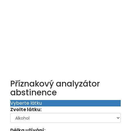
Příznakový analyzátor
abstinence
Vyberte látku
Zvolte látku:
Délka užívání: