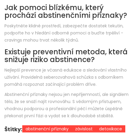
Jak pomoci blízkému, který
prochází abstinenčními příznaky?
Poskytněte klidné prostředí, zabezpečte dostatek tekutin,
podpořte ho v hledání odborné pomoci a buďte trpěliví -
cravings mohou trvat několik týdnů.
Existuje preventivní metoda, která
snižuje riziko abstinence?
Nejlepší prevence je včasná edukace a sledování vlastního
užívání. Pravidelná seberozvahová schůzka s odborníkem
pomáhá rozpoznat začínající problém dříve.
Abstinenční příznaky nejsou jen nepříjemností, ale signálem
těla, že se snaží najít rovnováhu. S vědomým přístupem,
vhodnou podporou a profesionální péčí můžete úspěšně
překonat první fázi a vydat se k dlouhodobé stabilitě.
Štítky:
abstinenční příznaky
závislost
detoxikace