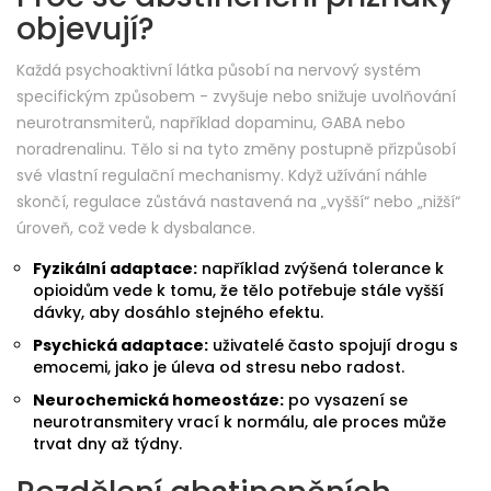
objevují?
Každá psychoaktivní látka působí na nervový systém
specifickým způsobem - zvyšuje nebo snižuje uvolňování
neurotransmiterů, například dopaminu, GABA nebo
noradrenalinu. Tělo si na tyto změny postupně přizpůsobí
své vlastní regulační mechanismy. Když užívání náhle
skončí, regulace zůstává nastavená na „vyšší“ nebo „nižší“
úroveň, což vede k dysbalance.
Fyzikální adaptace:
například zvýšená tolerance k
opioidům vede k tomu, že tělo potřebuje stále vyšší
dávky, aby dosáhlo stejného efektu.
Psychická adaptace:
uživatelé často spojují drogu s
emocemi, jako je úleva od stresu nebo radost.
Neurochemická homeostáze:
po vysazení se
neurotransmitery vrací k normálu, ale proces může
trvat dny až týdny.