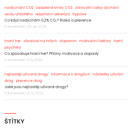
nadýchání CO2
bezpečné limity CO2
zdravotní rizika dýchání
oxidu uhličitého
respirační alkalóza
hypoxie
Co když nadýchám 0,2% CO₂? Rizika a prevence
0 Komentáře | 29 zář 2025
hraní her
závislost na hrách
dopamin
motivační faktory
herní
psychika
Co způsobuje hraní her? Příčiny, motivace a dopady
0 Komentáře | 3 říj 2025
nejčastěji užívané drogy
informace o drogách
následky užívání
drog
prevence drog
Jaké jsou nejčastěji užívané drogy?
0 Komentáře | 21 říj 2023
ŠTÍTKY