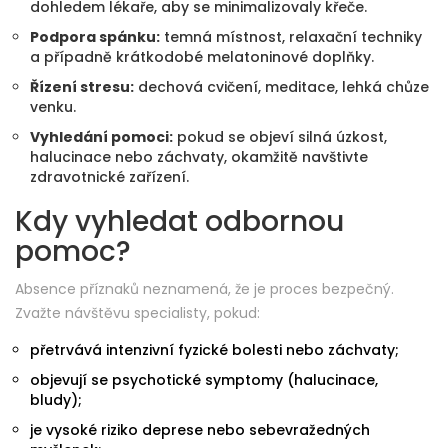
dohledem lékaře, aby se minimalizovaly křeče.
Podpora spánku:
temná místnost, relaxační techniky
a případně krátkodobé melatoninové doplňky.
Řízení stresu:
dechová cvičení, meditace, lehká chůze
venku.
Vyhledání pomoci:
pokud se objeví silná úzkost,
halucinace nebo záchvaty, okamžitě navštivte
zdravotnické zařízení.
Kdy vyhledat odbornou
pomoc?
Absence příznaků neznamená, že je proces bezpečný.
Zvažte návštěvu specialisty, pokud:
přetrvává intenzivní fyzické bolesti nebo záchvaty;
objevují se psychotické symptomy (halucinace,
bludy);
je vysoké riziko deprese nebo sebevražedných