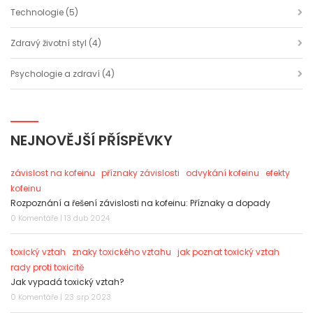
Technologie
(5)
Zdravý životní styl
(4)
Psychologie a zdraví
(4)
NEJNOVĚJŠÍ PŘÍSPĚVKY
závislost na kofeinu
příznaky závislosti
odvykání kofeinu
efekty
kofeinu
Rozpoznání a řešení závislosti na kofeinu: Příznaky a dopady
0 Komentáře | 13 dub 2024
toxický vztah
znaky toxického vztahu
jak poznat toxický vztah
rady proti toxicitě
Jak vypadá toxický vztah?
0 Komentáře | 23 srp 2023