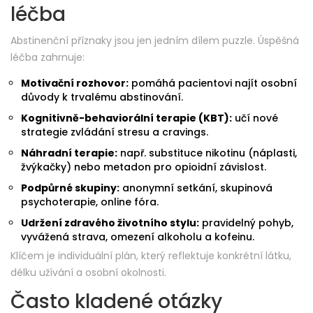
léčba
Abstinenční příznaky jsou jen jedním dílem puzzle. Úspěšná
léčba zahrnuje:
Motivační rozhovor:
pomáhá pacientovi najít osobní
důvody k trvalému abstinování.
Kognitivně-behaviorální terapie (KBT):
učí nové
strategie zvládání stresu a cravings.
Náhradní terapie:
např. substituce nikotinu (náplasti,
žvýkačky) nebo metadon pro opioidní závislost.
Podpůrné skupiny:
anonymní setkání, skupinová
psychoterapie, online fóra.
Udržení zdravého životního stylu:
pravidelný pohyb,
vyvážená strava, omezení alkoholu a kofeinu.
Klíčem je individuální plán, který reflektuje konkrétní látku,
délku užívání a osobní okolnosti.
Často kladené otázky