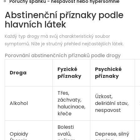
Poruchy spánku - nespavost nebo hypersomnie
Abstinenční příznaky podle
hlavních látek
Každý typ drogy má svůj charakteristický soubor
symptomů. Níže je stručný přehled nejčastějších látek.
Porovnání abstinenčních příznaků podle drogy
Fyzické
Psychické
Droga
příznaky
příznaky
Třes,
Úzkost,
záchvaty,
Alkohol
deliriální stav,
halucinace,
nespavost
křeče
Bolesti
Opioidy
svalů,
Deprese, silný