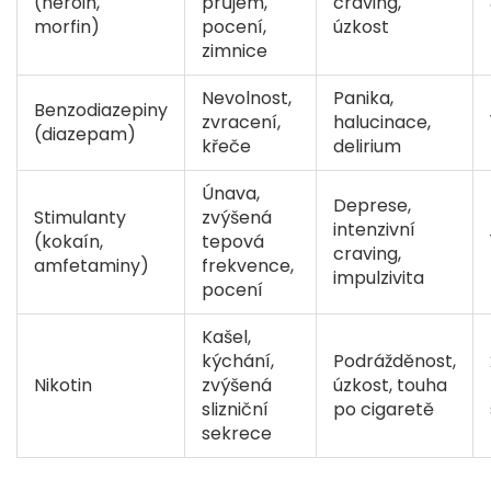
(heroin,
průjem,
craving,
morfin)
pocení,
úzkost
zimnice
Nevolnost,
Panika,
Benzodiazepiny
zvracení,
halucinace,
(diazepam)
křeče
delirium
Únava,
Deprese,
Stimulanty
zvýšená
intenzivní
(kokaín,
tepová
craving,
amfetaminy)
frekvence,
impulzivita
pocení
Kašel,
kýchání,
Podrážděnost,
Nikotin
zvýšená
úzkost, touha
slizniční
po cigaretě
sekrece