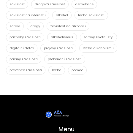
závislost
drogová závislost
detoxikace
závislost na internetu
alkohol
léčba závislosti
zdraví
drogy
závislost na alkoholu
příznaky závislosti
alkoholismus
zdravý životní styl
digitální detox
projevy závislosti
léčba alkoholismu
příčiny závislosti
překonání závislosti
prevence závislosti
léčba
pomoc
Menu