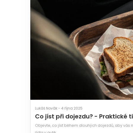
Lukáš Novák - 4 října 2025
Co jíst při dojezdu? - Praktické
Objevte, co jíst během dlouhých dojezdů, aby vás ne
jídla v autě.