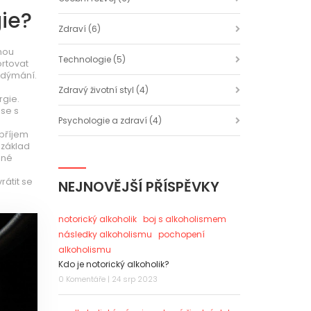
gie?
Zdraví
(6)
vnou
Technologie
(5)
ortovat
nadýmání.
Zdravý životní styl
(4)
rgie.
se s
Psychologie a zdraví
(4)
 příjem
 základ
ené
rátit se
NEJNOVĚJŠÍ PŘÍSPĚVKY
notorický alkoholik
boj s alkoholismem
následky alkoholismu
pochopení
alkoholismu
Kdo je notorický alkoholik?
0 Komentáře | 24 srp 2023