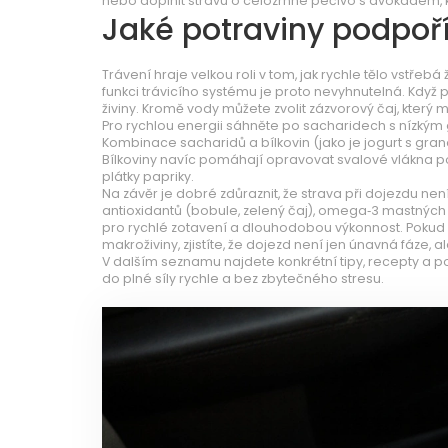
nebo doplnit stravu o celozrnné pečivo s avokádem, k
Jaké potraviny podpoří
Trávení hraje velkou roli v tom, jak rychle tělo vstřebá 
funkci trávicího systému
je proto nevyhnutelná. Když pi
živiny. Kromě vody můžete zvolit zázvorový čaj, který
Pro rychlou energii sáhněte po sacharidech s nízký
Kombinace sacharidů a bílkovin (jako je jogurt s gran
Bílkoviny navíc pomáhají opravovat svalové vlákna 
plátky papriky.
Na závěr je dobré zdůraznit, že strava při dojezdu nen
antioxidantů (bobule, zelený čaj), omega‑3 mastných ky
pro rychlé zotavení a dlouhodobou výkonnost. Pokud 
makroživiny, zjistíte, že dojezd není jen únavná fáze, ale
V dalším seznamu najdete konkrétní tipy, recepty a po
do plné síly rychle a bez zbytečného stresu.