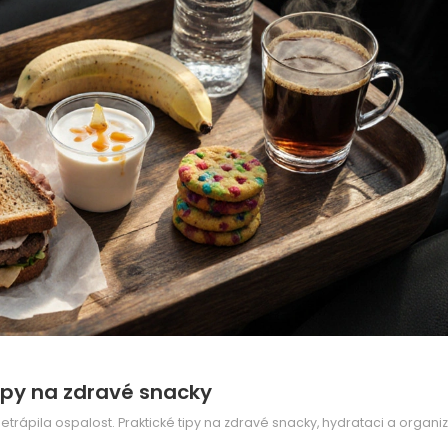
 tipy na zdravé snacky
trápila ospalost. Praktické tipy na zdravé snacky, hydrataci a organi