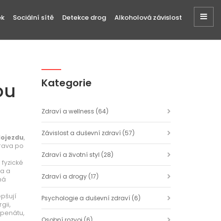
ek
Sociální sítě
Detekce drog
Alkoholová závislost
Kategorie
ou
Zdraví a wellness
(64)
Závislost a duševní zdraví
(57)
 dojezdu
,
rava po
Zdraví a životní styl
(28)
 fyzické
na a
Zdraví a drogy
(17)
há
epšují
Psychologie a duševní zdraví
(6)
gii,
špenátu,
Osobní rozvoj
(6)