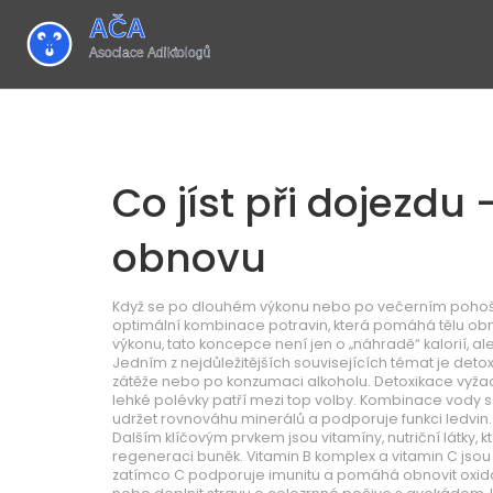
Co jíst při dojezdu 
obnovu
Když se po dlouhém výkonu nebo po večerním pohoště
optimální kombinace potravin, která pomáhá tělu obnov
výkonu
, tato koncepce není jen o „náhradě“ kalorií, a
Jedním z nejdůležitějších souvisejících témat je
detox
zátěže nebo po konzumaci alkoholu
. Detoxikace vyža
lehké polévky patří mezi top volby. Kombinace vody 
udržet rovnováhu minerálů a podporuje funkci ledvin.
Dalším klíčovým prvkem jsou
vitamíny
,
nutriční látky,
regeneraci buněk
. Vitamin B komplex a vitamin C jso
zatímco C podporuje imunitu a pomáhá obnovit oxidat