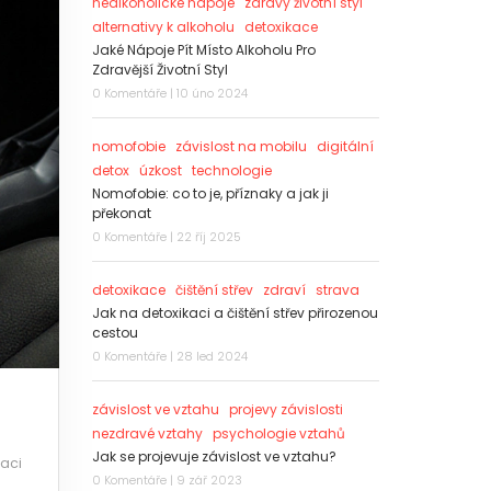
nealkoholické nápoje
zdravý životní styl
alternativy k alkoholu
detoxikace
Jaké Nápoje Pít Místo Alkoholu Pro
Zdravější Životní Styl
0 Komentáře | 10 úno 2024
nomofobie
závislost na mobilu
digitální
detox
úzkost
technologie
Nomofobie: co to je, příznaky a jak ji
překonat
0 Komentáře | 22 říj 2025
detoxikace
čištění střev
zdraví
strava
Jak na detoxikaci a čištění střev přirozenou
cestou
0 Komentáře | 28 led 2024
závislost ve vztahu
projevy závislosti
nezdravé vztahy
psychologie vztahů
Jak se projevuje závislost ve vztahu?
zaci
0 Komentáře | 9 zář 2023