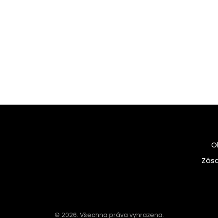
O
Zása
© 2026. Všechna práva vyhrazena.