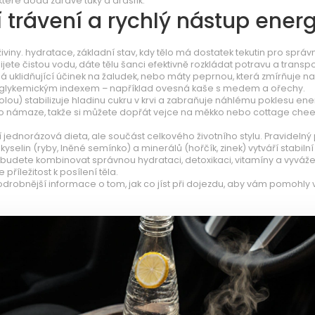
teré dodá zdravé tuky a draslík.
 trávení a rychlý nástup ener
živiny.
hydratace
,
základní stav, kdy tělo má dostatek tekutin pro sprá
jete čistou vodu, dáte tělu šanci efektivně rozkládat potravu a transp
 má uklidňující účinek na žaludek, nebo máty peprnou, která zmírňuje 
m glykemickým indexem – například ovesná kaše s medem a ořechy.
olou) stabilizuje hladinu cukru v krvi a zabraňuje náhlému poklesu ene
po námaze, takže si můžete dopřát vejce na měkko nebo cottage chee
í jednorázová dieta, ale součást celkového životního stylu. Pravidelný
selin (ryby, lněné semínko) a minerálů (hořčík, zinek) vytváří stabilní
budete kombinovat správnou hydrataci, detoxikaci, vitamíny a vyváž
 příležitost k posílení těla.
drobnější informace o tom, jak co jíst při dojezdu, aby vám pomohly v