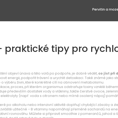
Pervitin a moz
– praktické tipy pro rychl
ní objeví únava a tělo volá po podpoře, je dobré vědět,
co jíst při
it energii, podpořit trávení a urychlit detoxikaci
. Také známé jako
st
le o výběru živin, které konkrétně cílí na obnovení metabolismu.
ikace
,
proces, při kterém organismus odstraňuje toxiny vzniklé během
duje především dostatek vody a vlákniny, takže čerstvé ovoce, zeleni
s elektrolyty (např. voda s citronem nebo mírně osolený nápoj) pomá
 které po alkoholu nebo intenzivní aktivitě doplňují chybějící zásoby a zl
u zvláště užitečné – B vitaminy napomáhají přeměně sacharidů na ener
ivní rovnováhu. Můžete si připravit smoothie z pomerančů, jahod a 