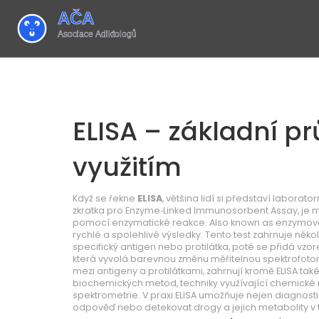
ELISA – základní p
využitím
Když se řekne
ELISA
, většina lidí si představí laborator
zkratka pro Enzyme‑Linked Immunosorbent Assay, je me
pomocí enzymatické reakce
. Also known as
enzymově
rychlé a spolehlivé výsledky.
Tento test zahrnuje někol
specifický antigen nebo protilátka, poté se přidá vz
která vyvolá barevnou změnu měřitelnou spektrofotom
mezi antigeny a protilátkami, zahrnují kromě ELISA ta
biochemických metod
,
techniky využívající chemické
spektrometrie
. V praxi ELISA umožňuje nejen diagnost
odpověď nebo detekovat drogy a jejich metabolity v t