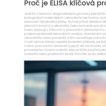
Proč je ELISA klíčová p
Jedním z hlavních
diagnostických
,
procesů, kde ELISA 
biologických materiálech
. Laboratoře tak mohou rychl
stanovení léčebného plánu. Kromě přímé detekce láte
jaterních enzymů u alkoholiků, nebo koncentrace str
často objevují v článcích o
pracovních závislostech
a
podporuje
klinické laboratorní analýzy
,
standardní vy
zdravotního stavu pacientů
, a tím usnadňuje rozhod
V naší sbírce článků najdete konkrétní příklady, jak EL
rozbor pracovních závislostí a jejich vliv na imunitu
provedeme různými scénáři, kde se ELISA používá jako
osobním nebo profesním životě. Ponořte se do dalšíc