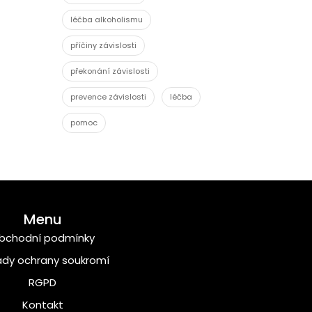
léčba alkoholismu
příčiny závislosti
překonání závislosti
prevence závislosti
léčba
pomoc
Menu
bchodní podmínky
dy ochrany soukromí
RGPD
Kontakt