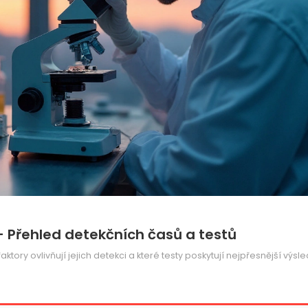
 - Přehled detekčních časů a testů
 faktory ovlivňují jejich detekci a které testy poskytují nejpřesnější výsle