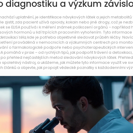
ro diagnostiku a výzkum závislo
nachází uplatnění, je identifikace návykových látek a jejich metabolitů 
e zjistit, zda pacient užívá opioidy, kokain nebo jiné drogy, což je nez
k se ELISA používá i k měření známek poškození orgánů – například 
esových hormonů u lidí trpících pracovním vyhořením. Tyto informace
detoxikaci těla
, kde je potřeba objektivně sledovat průběh léčby. Navíc
šetření prováděná v nemocnicích a výzkumných centrech pro monito
ování o farmakologické podpoře nebo psychoterapeutických interven
ISA pomáhá v praxi – od rychlých tipů, jak podpořit trávení a detoxikaci,
, až po přehled nejčastějších metod sledování návykových látek. Přehle
 spolehlivý nástroj, a ukážeme, jak můžete tyto informace využít ve s
h článků a objevte, jak propojit vědecké poznatky s každodenními výz