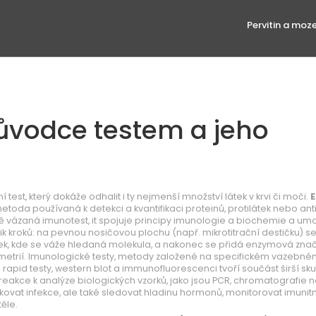
Pervitin a moz
růvodce testem a jeho
ní test, který dokáže odhalit i ty nejmenší množství látek v krvi či moči.
E
toda používaná k detekci a kvantifikaci proteinů, protilátek nebo an
 vázaná imunotest
, it spojuje principy imunologie a biochemie a um
ik kroků: na pevnou nosičovou plochu (např. mikrotitrační destičku) se
orek, kde se váže hledaná molekula, a nakonec se přidá enzymová znač
etrií.
Imunologické testy
,
metody založené na specifickém vazebné
ké rapid testy, western blot a immunofluorescenci
tvoří součást širší sk
 reakce k analýze biologických vzorků, jako jsou PCR, chromatografie 
ikovat infekce, ale také sledovat hladinu hormonů, monitorovat imunitn
ěle.