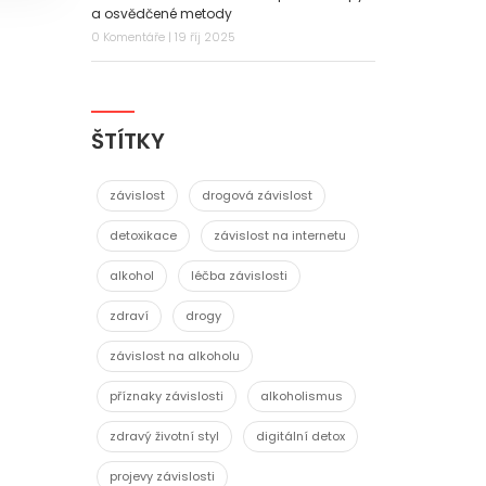
a osvědčené metody
0 Komentáře | 19 říj 2025
ŠTÍTKY
závislost
drogová závislost
detoxikace
závislost na internetu
alkohol
léčba závislosti
zdraví
drogy
závislost na alkoholu
příznaky závislosti
alkoholismus
zdravý životní styl
digitální detox
projevy závislosti