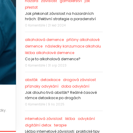
hazard
závislost
gamblerství
jak
přestat
Jak překonat závislost na hazardních
hrách: Efektivní strategie a poradenství
0 Komentáře | 21 led 2024
alkoholová demence
příčiny alkoholové
demence
následky konzumace alkoholu
léčba alkoholové demence
Co je to alkoholová demence?
0 Komentáře | 31 srp 2023
absťák
detoxikace
drogová závislost
příznaky odvykání
doba odvykání
Jak dlouho trvá absťák? Reálné časové
rámce detoxikace po drogách
0 Komentáře | 9 lis 2025
dky.
internetová závislost
léčba
odvykání
digitální detox
terapie
Léčba internetové závislosti: praktické tipy