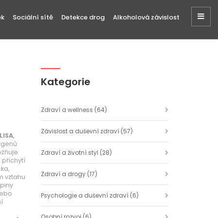
ek
Sociální sítě
Detekce drog
Alkoholová závislost
Kategorie
Zdraví a wellness
(64)
Závislost a duševní zdraví
(57)
LISA
,
tigenů
ožňuje
Zdraví a životní styl
(28)
 přichytí
ka,
Zdraví a drogy
(17)
m vztahu
upiny
nebo
Psychologie a duševní zdraví
(6)
í
Osobní rozvoj
(6)