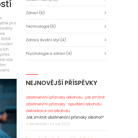
stí
Zdraví
(6)
v
bytné pro
Technologie
(5)
hladiny
 se
 ELISA
Zdravý životní styl
(4)
rování
cích.
Psychologie a zdraví
(4)
 přes
dně vás
vém
vami.
NEJNOVĚJŠÍ PŘÍSPĚVKY
abstinenční příznaky alkoholu
jak zmírnit
abstinenční příznaky
opuštění alkoholu
detoxikace od alkoholu
Jak zmírnit abstinenční příznaky alkohol?
0 Komentáře | 23 srp 2023