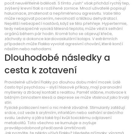
pocit neuvěřitelné bdělosti. S tímto „rush“ však přichází rychlý tep,
zvýšený krevní tlak a rozšířené zornice. Mnozí uživatelé popisují
halucinace, zmatenost a nepřiměřenou agresivitu. Vaše tělo
může reagovat pocením, nevolností a těžkou dehydratací.
Největší nebezpečí nastává, když se tělo přehřeje. Hypertermie,
tedy nebezpečně vysoká tělesná teplota, může vést k selhání
orgánů během pár hodin. Kromě toho se objevují křeče,
záchvaty a dokonce kardiovaskulární kolaps. V extrémních
případech může Flakka vyvolat agresivní chování, které končí
násilím nebo nehodami.
Dlouhodobé následky a
cesta k zotavení
Pravidelné užívání Flakky po dlouhou dobu mění mozek. Lidé
často trpí psychózou – slyší hlasové příkazy, mají paranoidní
myšlenky a ztrácejí kontakt s realitou. Paměť slábne, motivace k
běžným činnostem klesá a deprese se může vtisknout jako trvalý
stín.
Fyzické poškození není o nic méně závažné. Stimulanty zatěžují
srdce, což vede k arytmiím, infarktům nebo selhání srdečního
svalu. Ledviny a játra také trpí kvůli toxickému odplavení
metabolitů. Toto všechno se kumuluje a zvyšuje
pravděpodobnost předčasné úmrtičnosti.
Jak poznáte, že někdo užívá Flakku? Hledejte příznaky: výrazná