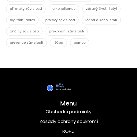
příznaky závislosti
alkoholismus
zdravý životní styl
digitální detox
projevy závislosti
léčba alkoholismu
příčiny závislosti
překonání závislosti
prevence závislosti
léčba
pomoc
Menu
Obchodní podmínky
Zásady ochrany soukromí
RGPD