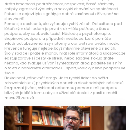
ztráta hmotnosti, podrážděnost, nespavost, časté záchvaty
chřipky, agresivní výbuchy a nezvyklý chování ve společnosti.
Pokud se objeví tyto signály, je dobré zasáhnout dříve, než se
stav zhorší.
Pomoc je dostupná, ale vyžaduje rychlý zásah. Detoxikace pod
lékařským dohledem je první krok – tělo potřebuje čas a
podporu, aby se zbavilo toxicí. Následuje psychoterapie,
skupinová podpora a případně medikace, která pomůže
zvládnout abstinenční symptomy a obnovit rovnováhu mozku.
Prevence funguje nejlépe, když mluvíme otevřeně o rizicích.
Školy, rodiče i přátelé mohou hrát role informátorů a ukazovat, že
existují zdravější cesty ke stresu nebo zábavě. Pokud znáte
někoho, kdo zvažuje užívání syntetických drog, podělte se s ním
o fakta a nabídněte alternativu – sport, koníčky nebo podporu ve
škole.
Flakka není „zábavná“ drogy. Je to rychlý ticket do světa
zdravotních krizí, psychických poruch a dlouhodobých následků.
Rozpoznat ji včas, vyhledat odbornou pomoc a mít podporu
blízkých je klíč k tomu, aby se uživatelé dostali z pasti a mohli
znovu žít zdravě.