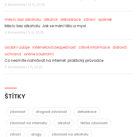
0 Komentáře | 13 říj 2025
měsíc bez alkoholu
alkohol
detoxikace
zdraví
spánek
Měsíc bez alkoholu: Jak se mění tělo a mysl
0 Komentáře | 5 říj 2025
osobní údaje
internetová bezpečnost
citlivé informace
datová
ochrana
online soukromí
Co nesmíte nahrávat na internet: praktický průvodce
0 Komentáře | 1 říj 2025
ŠTÍTKY
závislost
drogová závislost
detoxikace
závislost na internetu
alkohol
léčba závislosti
zdraví
drogy
závislost na alkoholu