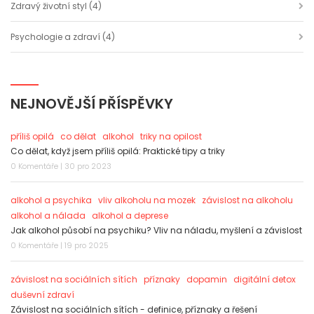
Zdravý životní styl
(4)
Psychologie a zdraví
(4)
NEJNOVĚJŠÍ PŘÍSPĚVKY
příliš opilá
co dělat
alkohol
triky na opilost
Co dělat, když jsem příliš opilá: Praktické tipy a triky
0 Komentáře | 30 pro 2023
alkohol a psychika
vliv alkoholu na mozek
závislost na alkoholu
alkohol a nálada
alkohol a deprese
Jak alkohol působí na psychiku? Vliv na náladu, myšlení a závislost
0 Komentáře | 19 pro 2025
závislost na sociálních sítích
příznaky
dopamin
digitální detox
duševní zdraví
Závislost na sociálních sítích - definice, příznaky a řešení