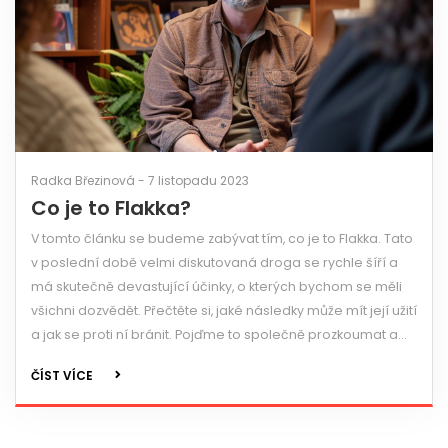
Radka Březinová - 7 listopadu 2023
Co je to Flakka?
V tomto článku se budeme zabývat tím, co je to Flakka. Tato
v poslední době velmi diskutovaná droga se rychle šíří a
má skutečně devastující účinky, o kterých bychom se měli
všichni dozvědět. Přečtěte si, jaké následky může mít její užití
a jak se proti ní bránit. Pojďme to společně prozkoumat a
naučit se, jak se odrážet od těchto nebezpečných látek.
ČÍST VÍCE