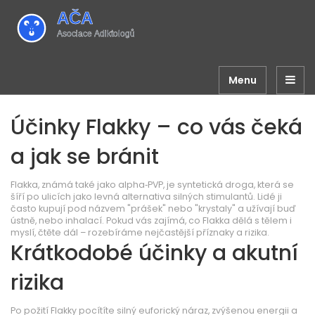
Menu
Účinky Flakky – co vás čeká
a jak se bránit
Flakka, známá také jako alpha‑PVP, je syntetická droga, která se
šíří po ulicích jako levná alternativa silných stimulantů. Lidé ji
často kupují pod názvem "prášek" nebo "krystaly" a užívají buď
ústně, nebo inhalací. Pokud vás zajímá, co Flakka dělá s tělem i
myslí, čtěte dál – rozebíráme nejčastější příznaky a rizika.
Krátkodobé účinky a akutní
rizika
Po požití Flakky pocítíte silný euforický náraz, zvýšenou energii a