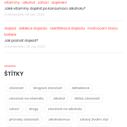
vitamíny
alkohol
zdraví
doplnění
Jaké vitamíny doplnit po konzumaci alkoholu?
0 Komentáře | 18 čec 2024
dojezd
detekce dojezdu
identifikace dojezdu
hodnocení stavu
baterie
Jak poznat dojezd?
0 Komentáře | 25 srp 2023
ŠTÍTKY
závislost
drogová závislost
detoxikace
závislost na internetu
alkohol
léčba závislosti
zdraví
drogy
závislost na alkoholu
příznaky závislosti
alkoholismus
zdravý životní styl