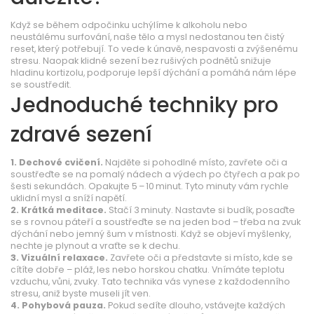
Když se během odpočinku uchýlíme k alkoholu nebo
neustálému surfování, naše tělo a mysl nedostanou ten čistý
reset, který potřebují. To vede k únavě, nespavosti a zvýšenému
stresu. Naopak klidné sezení bez rušivých podnětů snižuje
hladinu kortizolu, podporuje lepší dýchání a pomáhá nám lépe
se soustředit.
Jednoduché techniky pro
zdravé sezení
1. Dechové cvičení.
Najděte si pohodlné místo, zavřete oči a
soustřeďte se na pomalý nádech a výdech po čtyřech a pak po
šesti sekundách. Opakujte 5 – 10 minut. Tyto minuty vám rychle
uklidní mysl a sníží napětí.
2. Krátká meditace.
Stačí 3 minuty. Nastavte si budík, posaďte
se s rovnou páteří a soustřeďte se na jeden bod – třeba na zvuk
dýchání nebo jemný šum v místnosti. Když se objeví myšlenky,
nechte je plynout a vraťte se k dechu.
3. Vizuální relaxace.
Zavřete oči a představte si místo, kde se
cítíte dobře – pláž, les nebo horskou chatku. Vnímáte teplotu
vzduchu, vůni, zvuky. Tato technika vás vynese z každodenního
stresu, aniž byste museli jít ven.
4. Pohybová pauza.
Pokud sedíte dlouho, vstávejte každých