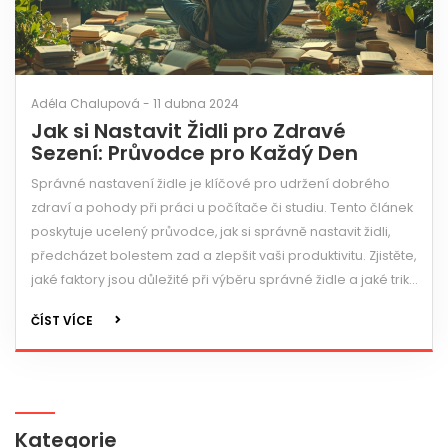
Adéla Chalupová - 11 dubna 2024
Jak si Nastavit Židli pro Zdravé
Sezení: Průvodce pro Každý Den
Správné nastavení židle je klíčové pro udržení dobrého
zdraví a pohody při práci u počítače či studiu. Tento článek
poskytuje ucelený průvodce, jak si správně nastavit židli,
předcházet bolestem zad a zlepšit vaši produktivitu. Zjistěte,
jaké faktory jsou důležité při výběru správné židle a jaké triky
mohou pomoci v dlouhodobém zachování vašeho zdraví.
ČÍST VÍCE
Kategorie