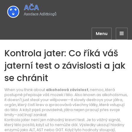
Menu
Kontrola jater: Co říká váš
jaterní test o závislosti a jak
se chránit
When you think about
alkoholová závislost
,
nemoc, která
postupně přepisuje váš mozek i tělo
. Also known as
alkoholismus
,
it doesn't just steal your willpower—it slowly destroys your
játra
,
orgán, který čistí krev a zpracovává všechny látky, které vstupují
do těla
. A když piješ pravidelně, játra nejen pracují přes svoje
limity—začínají zanikat.
Kontrola jater není jen náhodný krevní test. Je to vážný signál,
který tělo posílá, když už to nemůže dál. Výsledky ukazují hladiny
enzymů jako ALT, AST nebo GGT. Když tyto hodnoty stoupají,