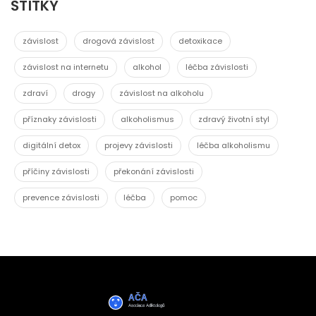
ŠTÍTKY
závislost
drogová závislost
detoxikace
závislost na internetu
alkohol
léčba závislosti
zdraví
drogy
závislost na alkoholu
příznaky závislosti
alkoholismus
zdravý životní styl
digitální detox
projevy závislosti
léčba alkoholismu
příčiny závislosti
překonání závislosti
prevence závislosti
léčba
pomoc