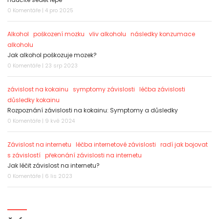
0 Komentáře | 4 pro 2025
Alkohol
poškození mozku
vliv alkoholu
následky konzumace
alkoholu
Jak alkohol poškozuje mozek?
0 Komentáře | 23 srp 2023
závislost na kokainu
symptomy závislosti
léčba závislosti
důsledky kokainu
Rozpoznání závislosti na kokainu: Symptomy a důsledky
0 Komentáře | 9 kvě 2024
Závislost na internetu
léčba internetové závislosti
radí jak bojovat
s závislostí
překonání závislosti na internetu
Jak léčit závislost na internetu?
0 Komentáře | 6 lis 2023