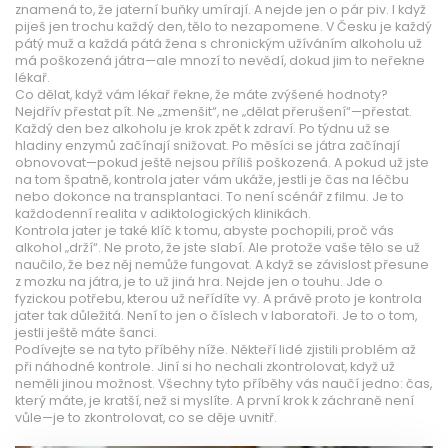
znamená to, že jaterní buňky umírají. A nejde jen o pár piv. I když
piješ jen trochu každý den, tělo to nezapomene. V Česku je každý
pátý muž a každá pátá žena s chronickým užíváním alkoholu už
má poškozená játra—ale mnozí to nevědí, dokud jim to neřekne
lékař.
Co dělat, když vám lékař řekne, že máte zvýšené hodnoty?
Nejdřív přestat pít. Ne „zmenšit“, ne „dělat přerušení“—přestat.
Každý den bez alkoholu je krok zpět k zdraví. Po týdnu už se
hladiny enzymů začínají snižovat. Po měsíci se játra začínají
obnovovat—pokud ještě nejsou příliš poškozená. A pokud už jste
na tom špatně, kontrola jater vám ukáže, jestli je čas na léčbu
nebo dokonce na transplantaci. To není scénář z filmu. Je to
každodenní realita v adiktologických klinikách.
Kontrola jater je také klíč k tomu, abyste pochopili, proč vás
alkohol „drží“. Ne proto, že jste slabí. Ale protože vaše tělo se už
naučilo, že bez něj nemůže fungovat. A když se závislost přesune
z mozku na játra, je to už jiná hra. Nejde jen o touhu. Jde o
fyzickou potřebu, kterou už neřídíte vy. A právě proto je kontrola
jater tak důležitá. Není to jen o číslech v laboratoři. Je to o tom,
jestli ještě máte šanci.
Podívejte se na tyto příběhy níže. Někteří lidé zjistili problém až
při náhodné kontrole. Jiní si ho nechali zkontrolovat, když už
neměli jinou možnost. Všechny tyto příběhy vás naučí jedno: čas,
který máte, je kratší, než si myslíte. A první krok k záchraně není
vůle—je to zkontrolovat, co se děje uvnitř.