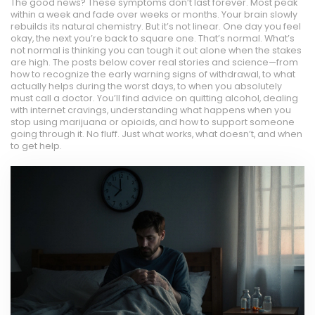
The good news? These symptoms don’t last forever. Most peak
within a week and fade over weeks or months. Your brain slowly
rebuilds its natural chemistry. But it’s not linear. One day you feel
okay, the next you’re back to square one. That’s normal. What’s
not normal is thinking you can tough it out alone when the stakes
are high. The posts below cover real stories and science—from
how to recognize the early warning signs of withdrawal, to what
actually helps during the worst days, to when you absolutely
must call a doctor. You’ll find advice on quitting alcohol, dealing
with internet cravings, understanding what happens when you
stop using marijuana or opioids, and how to support someone
going through it. No fluff. Just what works, what doesn’t, and when
to get help.