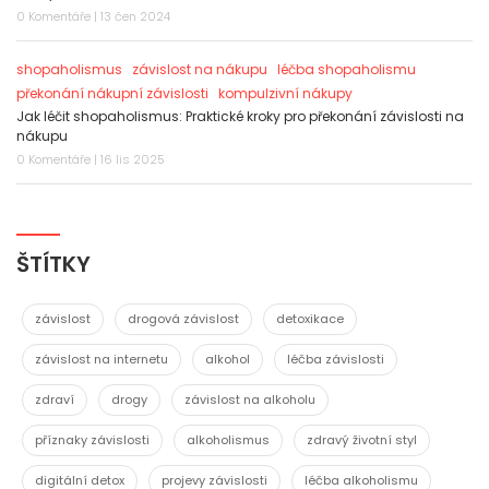
0 Komentáře | 13 čen 2024
shopaholismus
závislost na nákupu
léčba shopaholismu
překonání nákupní závislosti
kompulzivní nákupy
Jak léčit shopaholismus: Praktické kroky pro překonání závislosti na
nákupu
0 Komentáře | 16 lis 2025
ŠTÍTKY
závislost
drogová závislost
detoxikace
závislost na internetu
alkohol
léčba závislosti
zdraví
drogy
závislost na alkoholu
příznaky závislosti
alkoholismus
zdravý životní styl
digitální detox
projevy závislosti
léčba alkoholismu