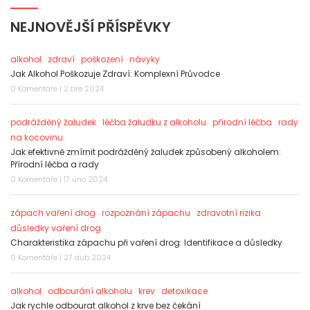
NEJNOVĚJŠÍ PŘÍSPĚVKY
alkohol
zdraví
poškození
návyky
Jak Alkohol Poškozuje Zdraví: Komplexní Průvodce
0 Komentáře | 2 bře 2024
podrážděný žaludek
léčba žaludku z alkoholu
přírodní léčba
rady
na kocovinu
Jak efektivně zmírnit podrážděný žaludek způsobený alkoholem:
Přírodní léčba a rady
0 Komentáře | 17 úno 2024
zápach vaření drog
rozpoznání zápachu
zdravotní rizika
důsledky vaření drog
Charakteristika zápachu při vaření drog: Identifikace a důsledky
0 Komentáře | 27 dub 2024
alkohol
odbourání alkoholu
krev
detoxikace
Jak rychle odbourat alkohol z krve bez čekání