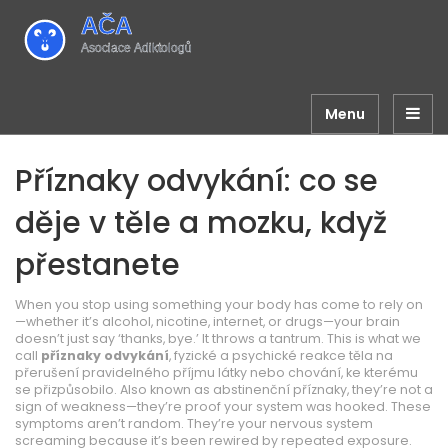
Menu
Příznaky odvykání: co se
děje v těle a mozku, když
přestanete
When you stop using something your body has come to rely on
—whether it’s alcohol, nicotine, internet, or drugs—your brain
doesn’t just say ‘thanks, bye.’ It throws a tantrum. This is what we
call
příznaky odvykání
,
fyzické a psychické reakce těla na
přerušení pravidelného příjmu látky nebo chování, ke kterému
se přizpůsobilo
. Also known as
abstinenční příznaky
, they’re not a
sign of weakness—they’re proof your system was hooked.
These
symptoms aren’t random. They’re your nervous system
screaming because it’s been rewired by repeated exposure.