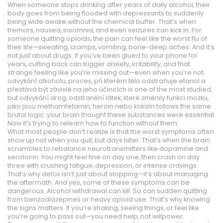
When someone stops drinking after years of daily alcohol, their
body goes from being flooded with depressants to suddenly
being wide awake without the chemical buffer. That’s when
tremors, nausea, insomnia, and even seizures can kick in. For
someone quitting opioids, the pain can feel like the worst flu of
their life—sweating, cramps, vomiting, bone-deep aches. And it’s
not just about drugs. If you’ve been glued to your phone for
years, cutting back can trigger anxiety, irritability, and that
strange feeling like you’re missing out—even when you’re not.
odvykání alkoholu
,
proces, při kterém tělo odstraňuje etanol a
přestává být závislé na jeho účincích
is one of the most studied,
but
odvykání drog
,
odstranění látek, které změnily funkci mozku,
jako jsou methamfetamin, heroin nebo kokaín
follows the same
brutal logic: your brain thought these substances were essential.
Now it’s trying to relearn how to function without them.
What most people don’t realize is that the worst symptoms often
show up not when you quit, but days later. That’s when the brain
scrambles to rebalance neurotransmitters like dopamine and
serotonin. You might feel fine on day one, then crash on day
three with crushing fatigue, depression, or intense cravings.
That’s why detox isn’t just about stopping—it’s about managing
the aftermath. And yes, some of these symptoms can be
dangerous. Alcohol withdrawal can kill. So can sudden quitting
from benzodiazepines or heavy opioid use. That’s why knowing
the signs matters. If you’re shaking, seeing things, or feel like
you’re going to pass out—you need help, not willpower.