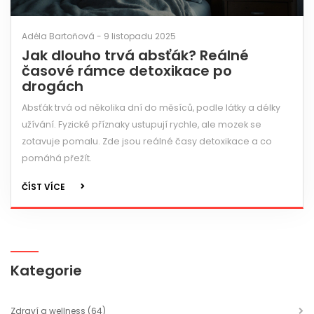
Adéla Bartoňová - 9 listopadu 2025
Jak dlouho trvá absťák? Reálné
časové rámce detoxikace po
drogách
Absťák trvá od několika dní do měsíců, podle látky a délky
užívání. Fyzické příznaky ustupují rychle, ale mozek se
zotavuje pomalu. Zde jsou reálné časy detoxikace a co
pomáhá přežít.
ČÍST VÍCE
Kategorie
Zdraví a wellness
(64)