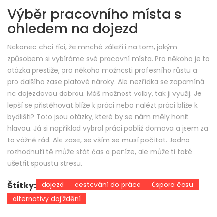
Výběr pracovního místa s
ohledem na dojezd
Nakonec chci říci, že mnohé záleží i na tom, jakým
způsobem si vybíráme své pracovní místa. Pro někoho je to
otázka prestiže, pro někoho možnosti profesního růstu a
pro dalšího zase platové nároky. Ale nezřídka se zapomíná
na dojezdovou dobrou. Máš možnost volby, tak ji využij. Je
lepší se přistěhovat blíže k práci nebo nalézt práci blíže k
bydlišti? Toto jsou otázky, které by se nám měly honit
hlavou. Já si například vybral práci poblíž domova a jsem za
to vážně rád. Ale zase, se vším se musí počítat. Jedno
rozhodnutí tě může stát čas a peníze, ale může ti také
ušetřit spoustu stresu.
Štítky:
dojezd
cestování do práce
úspora času
alternativy dojíždění