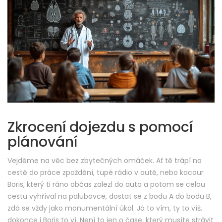
Zkrocení dojezdu s pomocí
plánování
Vejděme na věc bez zbytečných omáček. Ať tě trápí na
cestě do práce zpoždění, tupé rádio v autě, nebo kocour
Boris, který ti ráno občas zalezl do auta a potom se celou
cestu vyhříval na palubovce, dostat se z bodu A do bodu B,
zdá se vždy jako monumentální úkol. Já to vím, ty to víš,
dokonce i Boris to ví. Není to jen o čase, který musíte strávit