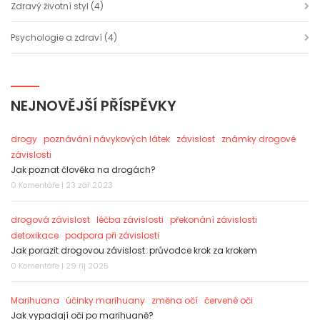
Zdravý životní styl
(4)
Psychologie a zdraví
(4)
NEJNOVĚJŠÍ PŘÍSPĚVKY
drogy
poznávání návykových látek
závislost
známky drogové
závislosti
Jak poznat člověka na drogách?
0 Komentáře | 23 zář 2023
drogová závislost
léčba závislosti
překonání závislosti
detoxikace
podpora při závislosti
Jak porazit drogovou závislost: průvodce krok za krokem
0 Komentáře | 29 říj 2025
Marihuana
účinky marihuany
změna očí
červené oči
Jak vypadají oči po marihuaně?