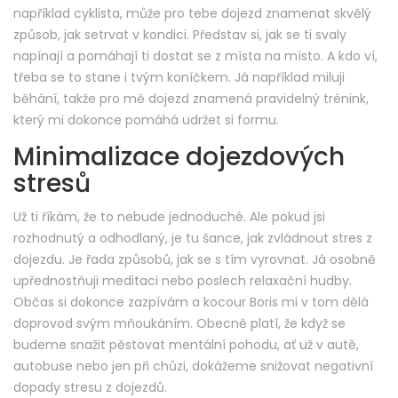
například cyklista, může pro tebe dojezd znamenat skvělý
způsob, jak setrvat v kondici. Představ si, jak se ti svaly
napínají a pomáhají ti dostat se z místa na místo. A kdo ví,
třeba se to stane i tvým koníčkem. Já například miluji
běhání, takže pro mě dojezd znamená pravidelný trénink,
který mi dokonce pomáhá udržet si formu.
Minimalizace dojezdových
stresů
Už ti říkám, že to nebude jednoduché. Ale pokud jsi
rozhodnutý a odhodlaný, je tu šance, jak zvládnout stres z
dojezdu. Je řada způsobů, jak se s tím vyrovnat. Já osobně
upřednostňuji meditaci nebo poslech relaxační hudby.
Občas si dokonce zazpívám a kocour Boris mi v tom dělá
doprovod svým mňoukáním. Obecně platí, že když se
budeme snažit pěstovat mentální pohodu, ať už v autě,
autobuse nebo jen při chůzi, dokážeme snižovat negativní
dopady stresu z dojezdů.