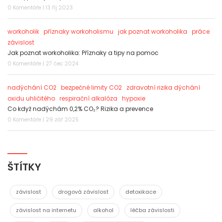
0 Komentáře | 13 říj 2023
workoholik
příznaky workoholismu
jak poznat workoholika
práce
závislost
Jak poznat workoholika: Příznaky a tipy na pomoc
0 Komentáře | 27 čec 2024
nadýchání CO2
bezpečné limity CO2
zdravotní rizika dýchání
oxidu uhličitého
respirační alkalóza
hypoxie
Co když nadýchám 0,2% CO₂? Rizika a prevence
0 Komentáře | 29 zář 2025
ŠTÍTKY
závislost
drogová závislost
detoxikace
závislost na internetu
alkohol
léčba závislosti