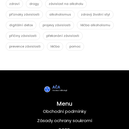
zdraví
drogy
závislost na alkoholu
příznaky závislosti
alkoholismus
zdravý životní styl
digitální detox
projevy závislosti
léčba alkoholismu
příčiny závislosti
překonání závislosti
prevence závislosti
léčba
pomoc
Menu
Obchodní podmínky
Zásady ochrany soukromí