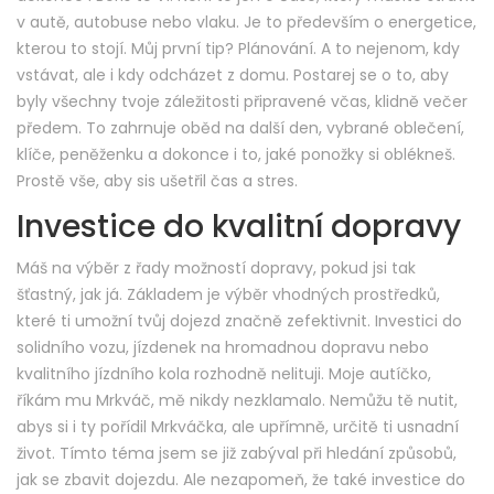
v autě, autobuse nebo vlaku. Je to především o energetice,
kterou to stojí. Můj první tip? Plánování. A to nejenom, kdy
vstávat, ale i kdy odcházet z domu. Postarej se o to, aby
byly všechny tvoje záležitosti připravené včas, klidně večer
předem. To zahrnuje oběd na další den, vybrané oblečení,
klíče, peněženku a dokonce i to, jaké ponožky si oblékneš.
Prostě vše, aby sis ušetřil čas a stres.
Investice do kvalitní dopravy
Máš na výběr z řady možností dopravy, pokud jsi tak
šťastný, jak já. Základem je výběr vhodných prostředků,
které ti umožní tvůj dojezd značně zefektivnit. Investici do
solidního vozu, jízdenek na hromadnou dopravu nebo
kvalitního jízdního kola rozhodně nelituji. Moje autíčko,
říkám mu Mrkváč, mě nikdy nezklamalo. Nemůžu tě nutit,
abys si i ty pořídil Mrkváčka, ale upřímně, určitě ti usnadní
život. Tímto téma jsem se již zabýval při hledání způsobů,
jak se zbavit dojezdu. Ale nezapomeň, že také investice do