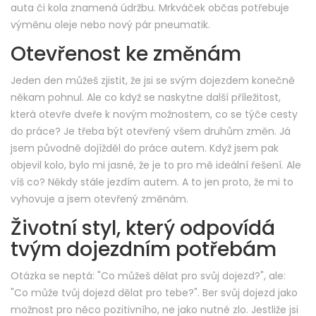
auta či kola znamená údržbu. Mrkváček občas potřebuje
výměnu oleje nebo nový pár pneumatik.
Otevřenost ke změnám
Jeden den můžeš zjistit, že jsi se svým dojezdem konečně
někam pohnul. Ale co když se naskytne další příležitost,
která otevře dveře k novým možnostem, co se týče cesty
do práce? Je třeba být otevřený všem druhům změn. Já
jsem původně dojížděl do práce autem. Když jsem pak
objevil kolo, bylo mi jasné, že je to pro mě ideální řešení. Ale
víš co? Někdy stále jezdím autem. A to jen proto, že mi to
vyhovuje a jsem otevřený změnám.
Životní styl, který odpovídá
tvým dojezdním potřebám
Otázka se neptá: "Co můžeš dělat pro svůj dojezd?", ale:
"Co může tvůj dojezd dělat pro tebe?". Ber svůj dojezd jako
možnost pro něco pozitivního, ne jako nutné zlo. Jestliže jsi