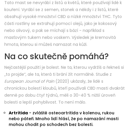
Tato mast se nevyrábí z listů a květů, které používají lidé k
kouření. Vyrábí se z semen, stonek a někdy i z listů, které
obsahují vysoké množství CBD a nízké množství THC. Tyto
části rostliny se extrahují pomocí olejů, jako je kokosový
nebo olivový, a pak se míchají s bází - například s
masťovým tukem nebo voskem. Výsledek je kremovitá
hmota, kterou si můžeš namazat na kůži.
Na co skutečně pomáhá?
Nejčastější použití je bolest. Ne ta, kterou vydržíš a řekneš si
„to projde“, ale ta, která ti brání žít normálně. Studie z
European Journal of Pain
(2020) ukázaly, že lidé s
chronickou bolestí kloubů, kteří používali CBD masti dvakrát
denně po dobu čtyř týdnů, měli o 30-40 % nižší úroveň
bolesti a lepší pohyblivost. To není málo.
Artritida
- zvláště osteoartritida v kolenou, rukou
nebo páteři. Mnoho lidí hlásí, že po namazání masti
mohou chodit po schodech bez bolesti.