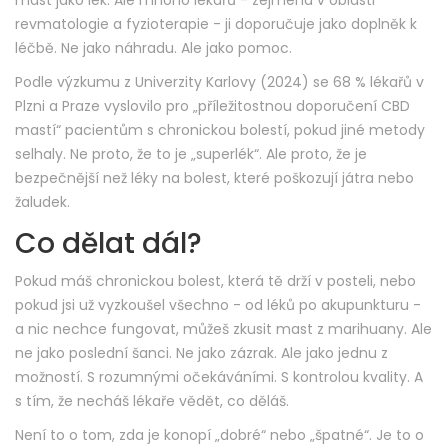
mast jako lék. Ale mnoho lékařů - zejména v oblasti
revmatologie a fyzioterapie - ji doporučuje jako doplněk k
léčbě. Ne jako náhradu. Ale jako pomoc.
Podle výzkumu z Univerzity Karlovy (2024) se 68 % lékařů v
Plzni a Praze vyslovilo pro „příležitostnou doporučení CBD
mastí“ pacientům s chronickou bolestí, pokud jiné metody
selhaly. Ne proto, že to je „superlék“. Ale proto, že je
bezpečnější než léky na bolest, které poškozují játra nebo
žaludek.
Co dělat dál?
Pokud máš chronickou bolest, která tě drží v posteli, nebo
pokud jsi už vyzkoušel všechno - od léků po akupunkturu -
a nic nechce fungovat, můžeš zkusit mast z marihuany. Ale
ne jako poslední šanci. Ne jako zázrak. Ale jako jednu z
možností. S rozumnými očekáváními. S kontrolou kvality. A
s tím, že necháš lékaře vědět, co děláš.
Není to o tom, zda je konopí „dobré“ nebo „špatné“. Je to o