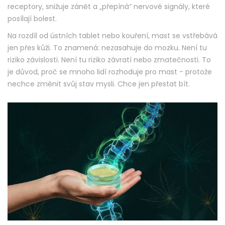
receptory, snižuje zánět a „přepíná“ nervové signály, které
posílají bolest.
Na rozdíl od ústních tablet nebo kouření, mast se vstřebává
jen přes kůži. To znamená: nezasahuje do mozku. Není tu
riziko závislosti. Není tu riziko závratí nebo zmatečnosti. To
je důvod, proč se mnoho lidí rozhoduje pro mast - protože
nechce změnit svůj stav mysli. Chce jen přestat bít.