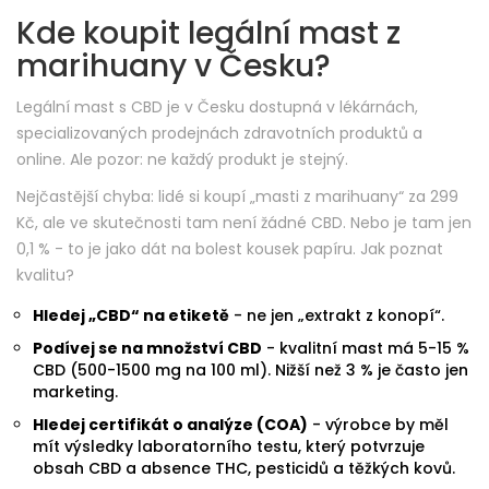
Kde koupit legální mast z
marihuany v Česku?
Legální mast s CBD je v Česku dostupná v lékárnách,
specializovaných prodejnách zdravotních produktů a
online. Ale pozor: ne každý produkt je stejný.
Nejčastější chyba: lidé si koupí „masti z marihuany“ za 299
Kč, ale ve skutečnosti tam není žádné CBD. Nebo je tam jen
0,1 % - to je jako dát na bolest kousek papíru. Jak poznat
kvalitu?
Hledej „CBD“ na etiketě
- ne jen „extrakt z konopí“.
Podívej se na množství CBD
- kvalitní mast má 5-15 %
CBD (500-1500 mg na 100 ml). Nižší než 3 % je často jen
marketing.
Hledej certifikát o analýze (COA)
- výrobce by měl
mít výsledky laboratorního testu, který potvrzuje
obsah CBD a absence THC, pesticidů a těžkých kovů.