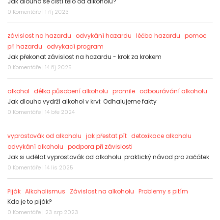
Jak dlouho se čistí tělo od alkoholu?
0 Komentáře | 1 říj 2023
závislost na hazardu
odvykání hazardu
léčba hazardu
pomoc
při hazardu
odvykací program
Jak překonat závislost na hazardu - krok za krokem
0 Komentáře | 14 říj 2025
alkohol
délka působení alkoholu
promile
odbourávání alkoholu
Jak dlouho vydrží alkohol v krvi: Odhalujeme fakty
0 Komentáře | 14 bře 2024
vyprostovák od alkoholu
jak přestat pít
detoxikace alkoholu
odvykání alkoholu
podpora při závislosti
Jak si udělat vyprostovák od alkoholu: praktický návod pro začátek
0 Komentáře | 14 lis 2025
Piják
Alkoholismus
Závislost na alkoholu
Problemy s pitím
Kdo je to piják?
0 Komentáře | 23 srp 2023