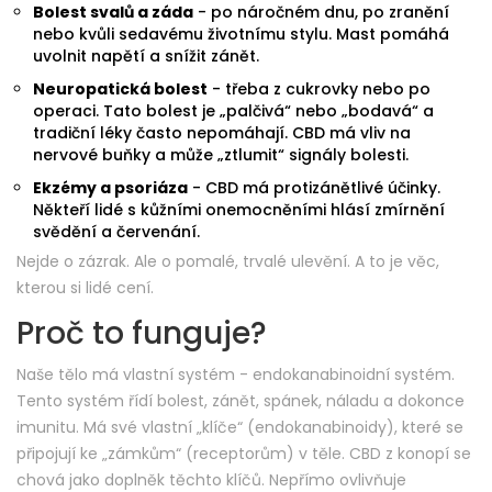
Bolest svalů a záda
- po náročném dnu, po zranění
nebo kvůli sedavému životnímu stylu. Mast pomáhá
uvolnit napětí a snížit zánět.
Neuropatická bolest
- třeba z cukrovky nebo po
operaci. Tato bolest je „palčivá“ nebo „bodavá“ a
tradiční léky často nepomáhají. CBD má vliv na
nervové buňky a může „ztlumit“ signály bolesti.
Ekzémy a psoriáza
- CBD má protizánětlivé účinky.
Někteří lidé s kůžními onemocněními hlásí zmírnění
svědění a červenání.
Nejde o zázrak. Ale o pomalé, trvalé ulevění. A to je věc,
kterou si lidé cení.
Proč to funguje?
Naše tělo má vlastní systém - endokanabinoidní systém.
Tento systém řídí bolest, zánět, spánek, náladu a dokonce
imunitu. Má své vlastní „klíče“ (endokanabinoidy), které se
připojují ke „zámkům“ (receptorům) v těle. CBD z konopí se
chová jako doplněk těchto klíčů. Nepřímo ovlivňuje