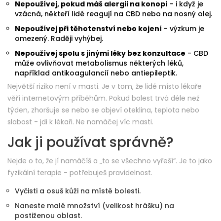
Nepoužívej, pokud máš alergii na konopí
- i když je
vzácná, někteří lidé reagují na CBD nebo na nosný olej.
Nepoužívej při těhotenství nebo kojení
- výzkum je
omezený. Raději vyhýbej.
Nepoužívej spolu s jinými léky bez konzultace
- CBD
může ovlivňovat metabolismus některých léků,
například antikoagulancií nebo antiepileptik.
Největší riziko není v masti. Je v tom, že lidé místo lékaře
věří internetovým příběhům. Pokud bolest trvá déle než
týden, zhoršuje se nebo se objeví oteklina, teplota nebo
slabost - jdi k lékaři. Ne namáčej víc masti.
Jak ji používat správně?
Nejde o to, že jí namáčíš a „to se všechno vyřeší“. Je to jako
fyzikální terapie - potřebuješ pravidelnost.
Vyčisti a osuš kůži na místě bolesti.
Naneste malé množství (velikost hrášku) na
postiženou oblast.