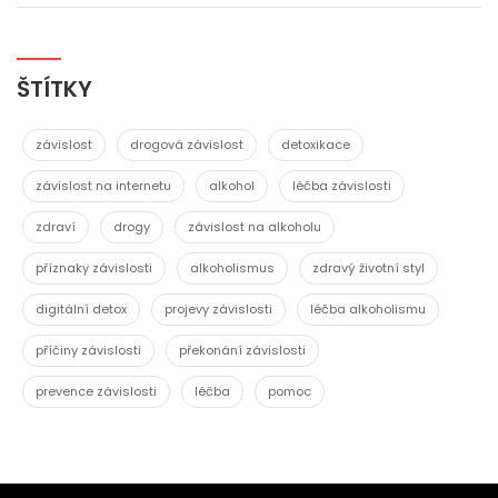
ŠTÍTKY
závislost
drogová závislost
detoxikace
závislost na internetu
alkohol
léčba závislosti
zdraví
drogy
závislost na alkoholu
příznaky závislosti
alkoholismus
zdravý životní styl
digitální detox
projevy závislosti
léčba alkoholismu
příčiny závislosti
překonání závislosti
prevence závislosti
léčba
pomoc