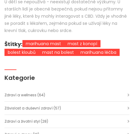
U dětí se nepoužívá - neexistují dostatečné výzkumy. U
starších lidí je obecně bezpečná, pokud nejsou přítomny
jiné léky, které by mohly interagovat s CBD. Vždy je vhodné
se poradit s lékařem, zejména pokud se užívají léky na
krevní tlak, cukrovku nebo srdce.
Štítky:
marihuana mast
mast z konopí
bolest kloubů
mast na bolest
marihuana léčba
Kategorie
Zdraví a wellness
(64)
Závislost a duševní zdraví
(57)
Zdraví a životní styl
(28)