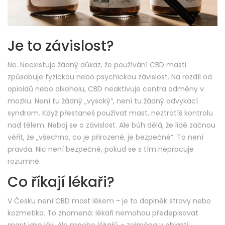
Je to závislost?
Ne. Neexistuje žádný důkaz, že používání CBD masti
způsobuje fyzickou nebo psychickou závislost. Na rozdíl od
opioidů nebo alkoholu, CBD neaktivuje centra odměny v
mozku. Není tu žádný „vysoký“, není tu žádný odvykací
syndrom. Když přestaneš používat mast, neztratíš kontrolu
nad tělem. Neboj se o závislost. Ale bůh dělá, že lidé začnou
věřit, že „všechno, co je přirozené, je bezpečné“. To není
pravda. Nic není bezpečné, pokud se s tím nepracuje
rozumně.
Co říkají lékaři?
V Česku není CBD mast lékem - je to doplněk stravy nebo
kozmetika. To znamená: lékaři nemohou předepisovat