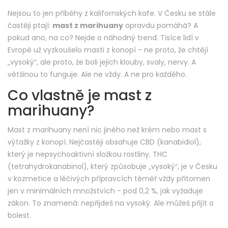
Nejsou to jen příběhy z kalifornských kafe. V Česku se stále
častěji ptají:
mast z marihuany
opravdu pomáhá? A
pokud ano, na co? Nejde o náhodný trend. Tisíce lidí v
Evropě už vyzkoušelo masti z konopí - ne proto, že chtějí
„vysoký“, ale proto, že boli jejich klouby, svaly, nervy. A
většinou to funguje. Ale ne vždy. A ne pro každého.
Co vlastně je mast z
marihuany?
Mast z marihuany není nic jiného než krém nebo mast s
výtažky z konopí. Nejčastěji obsahuje CBD (kanabidiol),
který je nepsychoaktivní složkou rostliny. THC
(tetrahydrokanabinol), který způsobuje „vysoký“, je v Česku
v kozmetice a léčivých přípravcích téměř vždy přítomen
jen v minimálních množstvích - pod 0,2 %, jak vyžaduje
zákon. To znamená: nepřijdeš na vysoký. Ale můžeš přijít o
bolest.