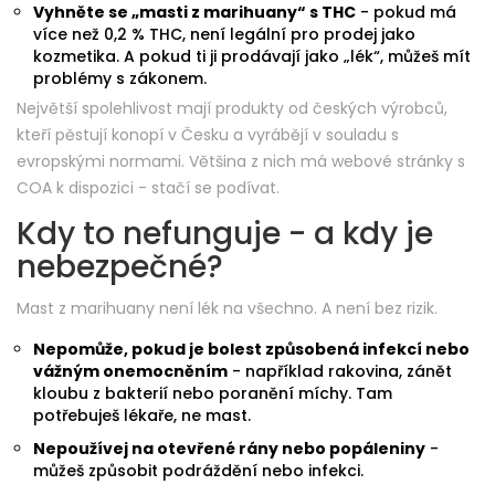
Vyhněte se „masti z marihuany“ s THC
- pokud má
více než 0,2 % THC, není legální pro prodej jako
kozmetika. A pokud ti ji prodávají jako „lék“, můžeš mít
problémy s zákonem.
Největší spolehlivost mají produkty od českých výrobců,
kteří pěstují konopí v Česku a vyrábějí v souladu s
evropskými normami. Většina z nich má webové stránky s
COA k dispozici - stačí se podívat.
Kdy to nefunguje - a kdy je
nebezpečné?
Mast z marihuany není lék na všechno. A není bez rizik.
Nepomůže, pokud je bolest způsobená infekcí nebo
vážným onemocněním
- například rakovina, zánět
kloubu z bakterií nebo poranění míchy. Tam
potřebuješ lékaře, ne mast.
Nepoužívej na otevřené rány nebo popáleniny
-
můžeš způsobit podráždění nebo infekci.