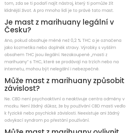
tom, zda se ti podaří najít nástroj, který ti pomůže žít
klidnější život. A pro mnoho lidí je to právě tato mast.
Je mast z marihuany legální v
Česku?
Ano, pokud obsahuje méně než 0,2 % THC a je označena
jako kozmetika nebo doplněk stravy. Výrobky s vyšším
obsahem THC jsou ilegální. Nezakoupené „masti z
marihuany“ s THC, které se prodávají na trzích nebo na
internetu, mohou být nelegální i nebezpečné.
Může mast z marihuany způsobit
závislost?
Ne. CBD není psychoaktivní a neaktivuje centra odměny v
mozku. Není žádný důkaz, že by používání CBD masti vedlo
k fyzické nebo psychické závislosti. Neexistuje ani žádný
odvykací syndrom po přestání používání.
Může mast z marihuany ovlivnit