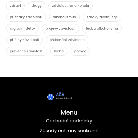
zdraví
drogy
závislost na alkoholu
příznaky závislosti
alkoholismus
zdravý životní styl
digitální detox
projevy závislosti
léčba alkoholismu
příčiny závislosti
překonání závislosti
prevence závislosti
léčba
pomoc
Menu
Obchodní podmínky
Zásady ochrany soukromí