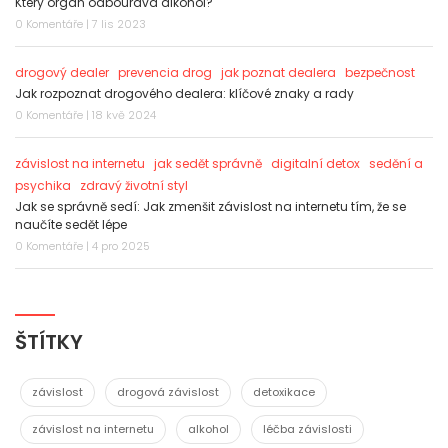
Který orgán odbourává alkohol?
0 Komentáře | 7 lis 2023
drogový dealer
prevencia drog
jak poznat dealera
bezpečnost
Jak rozpoznat drogového dealera: klíčové znaky a rady
0 Komentáře | 18 kvě 2024
závislost na internetu
jak sedět správně
digitalní detox
sedění a
psychika
zdravý životní styl
Jak se správně sedí: Jak zmenšit závislost na internetu tím, že se
naučíte sedět lépe
0 Komentáře | 4 pro 2025
ŠTÍTKY
závislost
drogová závislost
detoxikace
závislost na internetu
alkohol
léčba závislosti