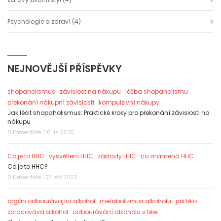
Psychologie a zdraví
(4)
NEJNOVĚJŠÍ PŘÍSPĚVKY
shopaholismus
závislost na nákupu
léčba shopaholismu
překonání nákupní závislosti
kompulzivní nákupy
Jak léčit shopaholismus: Praktické kroky pro překonání závislosti na
nákupu
0 Komentáře | 16 lis 2025
Co je to HHC
vysvětlení HHC
základy HHC
co znamená HHC
Co je to HHC?
0 Komentáře | 27 zář 2023
orgán odbourávající alkohol
metabolizmus alkoholu
jak tělo
zpracovává alkohol
odbourávání alkoholu v těle