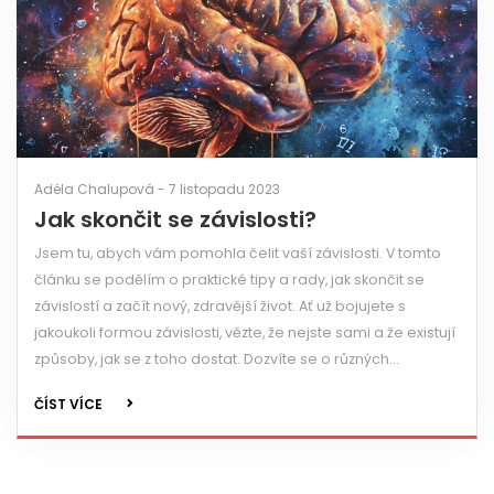
Adéla Chalupová - 7 listopadu 2023
Jak skončit se závislosti?
Jsem tu, abych vám pomohla čelit vaší závislosti. V tomto
článku se podělím o praktické tipy a rady, jak skončit se
závislostí a začít nový, zdravější život. Ať už bojujete s
jakoukoli formou závislosti, vězte, že nejste sami a že existují
způsoby, jak se z toho dostat. Dozvíte se o různých
nástrojích a taktikách, které vám pomohou na cestě k
ČÍST VÍCE
zotavení. Přidejte se ke mně a objevte svou vnitřní sílu k
překonání závislosti.