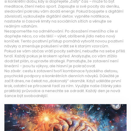
si konkrétní dobu, kdy si dopřejete „čistý“ čas – může to být
meditace, čtení nebo sport. Zapisujte si své pocity do deníku,
sledování pokroku vám dodá energii. Pokud bojujete s digitální
závislostí, vyzkoušejte digitální detox: vypněte notifikace,
nastavte si časové limity na sociálních sítích a věnujte se
reálným vztahům.
Nezapomeňte na odměňování. Po dosažení menšího cíle si
dopřejte něco, co vás těší – výlet, oblíbené jídlo nebo nový
koníček. Tento pozitivní přístup pomáhá vytvořit novou pozitivní
návyky a zmenšuje pokušení vrátit se k starým vzorcům.
Pokud se vám občas vrátí pocity selhání, nebuďte na sebe příliš
tvrdí. Každý pokus je krokem vpřed. Analyzujte, co vám ztížilo
dodržet plán, a upravte strategii. Pamatujte, že zotavení není
lineární – jsou tu výkyvy, ale hlavní je pokračovat.
Na závěr: cestu k zotavení tvoří kombinace fyzického detoxu,
psychické podpory a konkrétních denních návyků. Důležité je
začít dnes, ne čekat na „dokonalý“ okamžik. Když uděláte první
krok, ostatní se přirozeně řadí za ním. Využijte naše články jako
praktický průvodce a nenechte se odradit. Každý den je nová
šance být svobodnější.