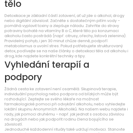
tělo
Detoxikace je základní částí zotavení, ať už jde o alkohol, drogy
nebo digitální závislost. Začněte s dostatečným pitím vody –
pomáhá vyplavit toxiny a zlepšuje náladu. Zahrňte do stravy
potraviny bohaté na vitamíny B a C, které tělo po konzumaci
alkoholu často postrádá (např. citrusy, ořechy, listová zelenina).
Pravidelný pohyb, i jen 30 minut chůze denně, podpoří
metabolismus a uvolní stres. Pokud potřebujete strukturovaný
detox, podívejte se na naše články o detoxikaci těla od alkoholu i
drog, kde najdete konkrétní techniky a tipy.
Vyhledání terapií a
podpory
Žádná cesta ke zotavení není osamělá. Skupinová terapie,
individuální psycholog nebo podpora od blízkých může být
rozhodující. Zeptejte se svého lékaře na možnost
farmakologické pomoci při odvykání alkoholu, nebo vyhledejte
lokální skupinu Anonymních Alkoholiků. Na našem webu najdete i
rady, jak pomoci druhému – např. jak jednat s osobou závislou
na drogách nebo jak podpořit rodinu člena bojujícího se
závislostí.
Jednoduché každodenní rituály také udržují motivaci. Stanovte