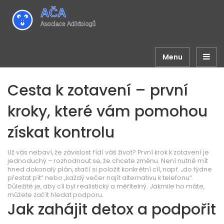
Menu
Cesta k zotavení – první
kroky, které vám pomohou
získat kontrolu
Už vás nebaví, že závislost řídí váš život? První krok k zotavení je
jednoduchý – rozhodnout se, že chcete změnu. Není nutné mít
hned dokonalý plán, stačí si položit konkrétní cíl, např. „do týdne
přestat pít“ nebo „každý večer najít alternativu k telefonu“.
Důležité je, aby cíl byl realistický a měřitelný. Jakmile ho máte,
můžete začít hledat podporu.
Jak zahájit detox a podpořit