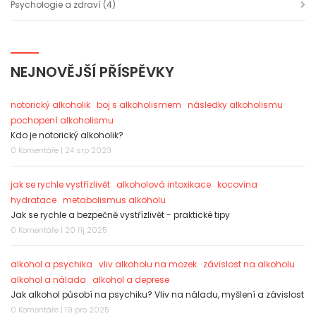
Psychologie a zdraví
(4)
NEJNOVĚJŠÍ PŘÍSPĚVKY
notorický alkoholik
boj s alkoholismem
následky alkoholismu
pochopení alkoholismu
Kdo je notorický alkoholik?
0 Komentáře | 24 srp 2023
jak se rychle vystřízlivět
alkoholová intoxikace
kocovina
hydratace
metabolismus alkoholu
Jak se rychle a bezpečně vystřízlivět - praktické tipy
0 Komentáře | 20 říj 2025
alkohol a psychika
vliv alkoholu na mozek
závislost na alkoholu
alkohol a nálada
alkohol a deprese
Jak alkohol působí na psychiku? Vliv na náladu, myšlení a závislost
0 Komentáře | 19 pro 2025