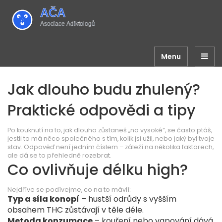
Menu
Jak dlouho budu zhulený?
Praktické odpovědi a tipy
Po kouknutí na to, jak dlouho zůstaneš „na vysoké“, se často ptáš,
jestli to má něco společného s tím, kolik jsi užil, nebo jaký byl tvoje
stav. Odpověď není jedním číslem – záleží na několika faktorech,
ale dá se to přehledně rozebrat.
Co ovlivňuje délku high?
Nejdříve se podívejme, co na to mávlí:
Typ a síla konopí
– hustší odrůdy s vyšším
obsahem THC zůstávají v těle déle.
Metoda konzumace
– kouření nebo vapování dává