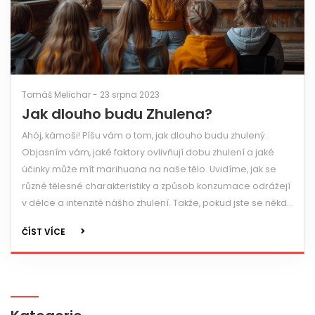
Tomáš Melichar - 23 srpna 2023
Jak dlouho budu Zhulena?
Ahój, kámoši! Píšu vám o tom, jak dlouho budu zhulený.
Objasním vám, jaké faktory ovlivňují dobu zhulení a jaké
účinky může mít marihuana na naše tělo. Uvidíme, jak se
různé tělesné charakteristiky a způsob konzumace odrážejí
v délce a intenzitě nášho zhulení. Takže, pokud jste se někdy
ptali "Jak dlouho budu zhulený?", máte štěstí, protože právě
ČÍST VÍCE
teď se dozvíte odpověď.