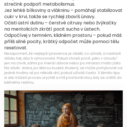
strečink podpoří metabolismus.
Jez lehké bílkoviny a vlákninu – pomáhají stabilizovat
cukr v krvi, takže se rychleji zbavíš únavy.
Očisti ústní dutinu – čerstvé citrusy nebo žvýkačky
na mentolicích zkrátí pocit sucha v ústech.
Odpočívej v temném, klidném prostoru – pokud máš
příliš silné pocity, krátký odpočet může pomoci tělu
resetovat.
Nezapomeň, že nejlepší prevence je vědět, co užíváš, a nastavit
dávku tak, aby ti vyhovovala. Pokud chceš pocit „jako v cloudu“
jen na chvíli, sáhni po menší dávce nebo po inhalaci místo jídla.
Na závěr: doba, po kterou budeš zhulený, se může pohybovat od
jedné hodiny až po několik dní, pokud užíváš často. S těmito tipy
si ale můžeš proces urychlit a mít pod kontrolou, kdy se vrátíš do
běžného režimu.