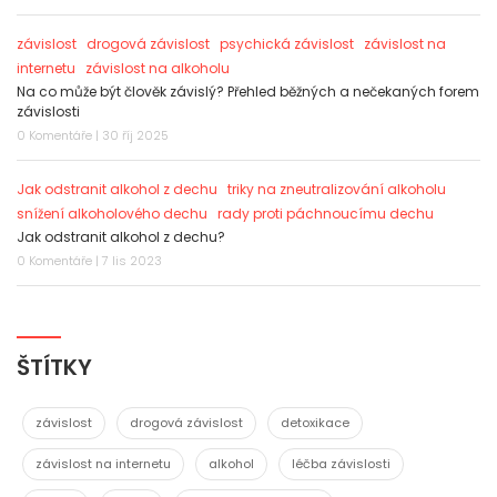
závislost
drogová závislost
psychická závislost
závislost na
internetu
závislost na alkoholu
Na co může být člověk závislý? Přehled běžných a nečekaných forem
závislosti
0 Komentáře | 30 říj 2025
Jak odstranit alkohol z dechu
triky na zneutralizování alkoholu
snížení alkoholového dechu
rady proti páchnoucímu dechu
Jak odstranit alkohol z dechu?
0 Komentáře | 7 lis 2023
ŠTÍTKY
závislost
drogová závislost
detoxikace
závislost na internetu
alkohol
léčba závislosti