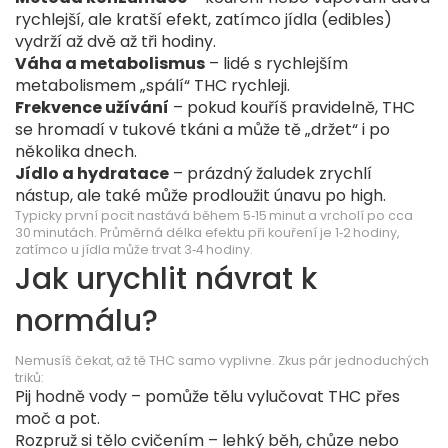
rychlejší, ale kratší efekt, zatímco jídla (edibles)
vydrží až dvě až tři hodiny.
Váha a metabolismus
– lidé s rychlejším
metabolismem „spálí“ THC rychleji.
Frekvence užívání
– pokud kouříš pravidelně, THC
se hromadí v tukové tkáni a může tě „držet“ i po
několika dnech.
Jídlo a hydratace
– prázdný žaludek zrychlí
nástup, ale také může prodloužit únavu po high.
Typicky první pocit nastává během 5‑15 minut a vrcholí po cca
30 minutách. Průměrná délka efektu při kouření je 1‑2 hodiny,
zatímco u jídla může trvat 3‑4 hodiny.
Jak urychlit návrat k
normálu?
Nemusíš čekat, až tě THC samo vyplivne. Zkus pár jednoduchých
triků:
Pij hodně vody – pomůže tělu vylučovat THC přes
moč a pot.
Rozpruž si tělo cvičením – lehký běh, chůze nebo