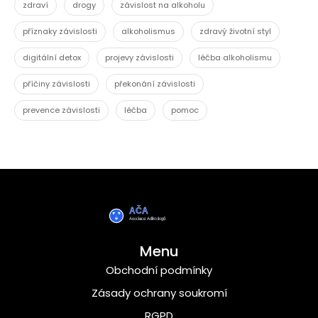
zdraví
drogy
závislost na alkoholu
příznaky závislosti
alkoholismus
zdravý životní styl
digitální detox
projevy závislosti
léčba alkoholismu
příčiny závislosti
překonání závislosti
prevence závislosti
léčba
pomoc
Menu
Obchodní podmínky
Zásady ochrany soukromí
RGPD