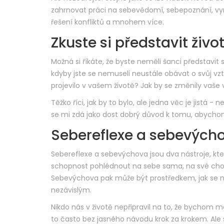
zahrnovat práci na sebevědomí, sebepoznání, v
řešení konfliktů a mnohem více.
Zkuste si představit život
Možná si říkáte, že byste neměli šanci představit si
kdyby jste se nemuseli neustále obávat o svůj vzt
projevilo v vašem životě? Jak by se změnily vaše 
Těžko říci, jak by to bylo, ale jedna věc je jistá 
se mi zdá jako dost dobrý důvod k tomu, abychom 
Sebereflexe a sebevýchov
Sebereflexe a sebevýchova jsou dva nástroje, kt
schopnost pohlédnout na sebe sama, na své chov
Sebevýchova pak může být prostředkem, jak se nau
nezávislým.
Nikdo nás v životě nepřipravil na to, že bychom m
to často bez jasného návodu krok za krokem. Ale s