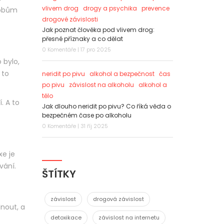
vlivem drog
drogy a psychika
prevence
sobům
drogové závislosti
Jak poznat člověka pod vlivem drog:
přesné příznaky a co dělat
0 Komentáře | 17 pro 2025
 bylo,
 to
neridit po pivu
alkohol a bezpečnost
čas
po pivu
závislost na alkoholu
alkohol a
tělo
. A to
Jak dlouho neridit po pivu? Co říká věda o
bezpečném čase po alkoholu
0 Komentáře | 31 říj 2025
xe je
vání.
ŠTÍTKY
závislost
drogová závislost
dnout, a
detoxikace
závislost na internetu