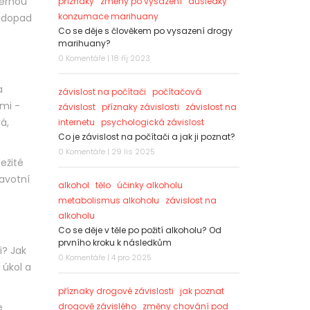
měrnou
příznaky
změny po vysazení
důsledky
konzumace marihuany
í dopad
Co se děje s člověkem po vysazení drogy
marihuany?
0 Komentáře | 18 říj 2023
a
závislost na počítači
počítačová
ami -
závislost
příznaky závislosti
závislost na
á,
internetu
psychologická závislost
Co je závislost na počítači a jak ji poznat?
0 Komentáře | 29 lis 2025
ležité
ravotní
alkohol
tělo
účinky alkoholu
metabolismus alkoholu
závislost na
alkoholu
Co se děje v těle po požití alkoholu? Od
prvního kroku k následkům
i? Jak
0 Komentáře | 4 pro 2025
 úkol a
příznaky drogové závislosti
jak poznat
e
drogově závislého
změny chování pod