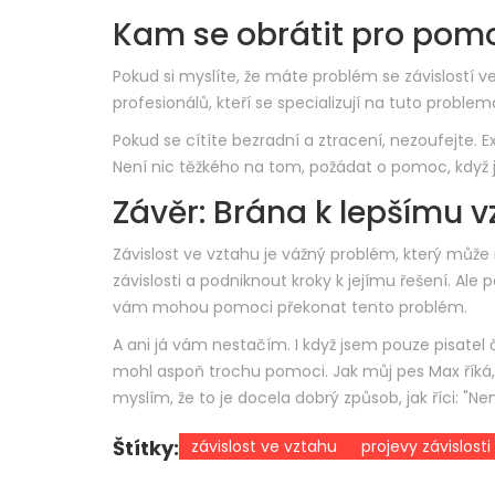
Kam se obrátit pro pom
Pokud si myslíte, že máte problém se závislostí v
profesionálů, kteří se specializují na tuto pro
Pokud se cítíte bezradní a ztracení, nezoufejte. E
Není nic těžkého na tom, požádat o pomoc, když j
Závěr: Brána k lepšímu 
Závislost ve vztahu je vážný problém, který může
závislosti a podniknout kroky k jejímu řešení. Ale 
vám mohou pomoci překonat tento problém.
A ani já vám nestačím. I když jsem pouze pisatel 
mohl aspoň trochu pomoci. Jak můj pes Max říká, 
myslím, že to je docela dobrý způsob, jak říci: "
Štítky:
závislost ve vztahu
projevy závislosti