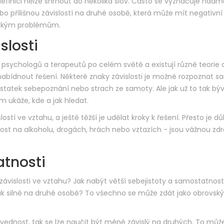
 definici nelze shrnout do několika slov. Často se vyznačuje nad
o přílišnou závislostí na druhé osobě, která může mít negativn
zickým problémům.
slosti
psychologů a terapeutů po celém světě a existují různé teorie 
nabídnout řešení. Některé znaky závislosti je možné rozpoznat s
ostatek sebepoznání nebo strach ze samoty. Ale jak už to tak býv
m ukáže, kde a jak hledat.
tí ve vztahu, a ještě těžší je udělat kroky k řešení. Přesto je dů
slost na alkoholu, drogách, hrách nebo vztazích - jsou vážnou zd
atnosti
závislosti ve vztahu? Jak nabýt větší sebejistoty a samostatnost
ak silně na druhé osobě? To všechno se může zdát jako obrovský
dovednost, tak se lze naučit být méně závislý na druhých. To můž