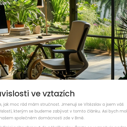
islosti ve vztazích
e, jak moc rád mám stručnost. Jmenuji se Vítězslav a jsem váš
vislostí, kterým se budeme zabývat v tomto článku. Asi bych mo
v našem společném domácnosti zde v Brně.