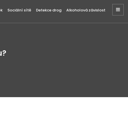
ek
Sociální sítě
Detekce drog
Alkoholová závislost
u?