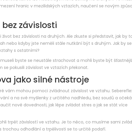
ymezení hranic v mezilidských vztazích, naučení se novým způ
 bez závislosti
 život bez závislosti na druhých. Ale zkuste si představit, jak by to
ah nebo kdyby jste neměli stále nutkání být s druhým. Jak by se
vztahy s ostatními?
- nemuseli byste se neustále strachovat a mohli byste být šťastnější
se pokusili závislost ve vztazích překonat.
a jako silné nástroje
eré vám mohou pomoci zvládnout závislost ve vztahu. Seberefle
ání a na své myšlenky z určitého nadhledu, bez soudů a očeká
čit nové dovednosti, jak lépe zvládat stres a jak se stát více
ohli trpět závislostí ve vztahu. Je to něco, co musíme sami zvlá
 trochou odhodlání a trpělivosti se to určitě podaří.