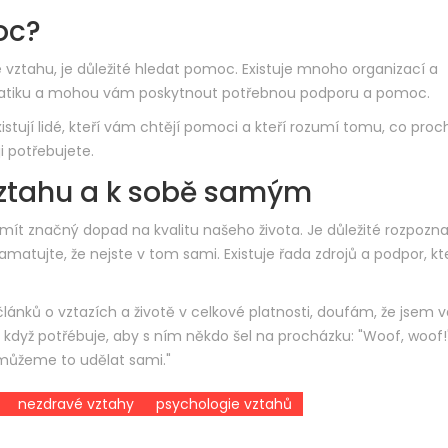
oc?
e vztahu, je důležité hledat pomoc. Existuje mnoho organizací a
blematiku a mohou vám poskytnout potřebnou podporu a pomoc.
xistují lidé, kteří vám chtějí pomoci a kteří rozumí tomu, co proc
i potřebujete.
vztahu a k sobě samým
 mít značný dopad na kvalitu našeho života. Je důležité rozpozn
pamatujte, že nejste v tom sami. Existuje řada zdrojů a podpor, kt
článků o vztazích a životě v celkové platnosti, doufám, že jsem
když potřébuje, aby s ním někdo šel na procházku: "Woof, woof!
Nemůžeme to udělat sami."
nezdravé vztahy
psychologie vztahů