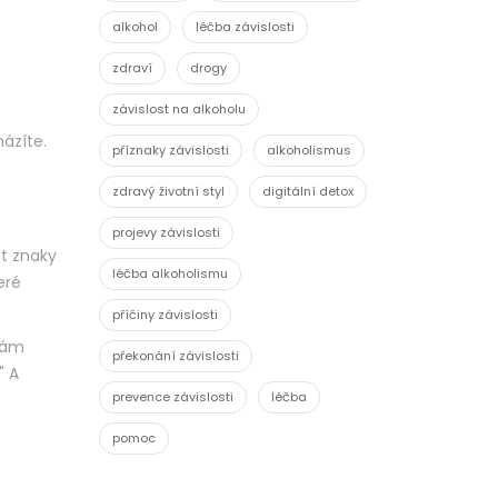
alkohol
léčba závislosti
zdraví
drogy
závislost na alkoholu
házíte.
příznaky závislosti
alkoholismus
zdravý životní styl
digitální detox
projevy závislosti
at znaky
léčba alkoholismu
eré
příčiny závislosti
 vám
překonání závislosti
" A
prevence závislosti
léčba
pomoc