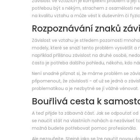
Závislost ve vztazích je komplexní problém a její
potřebou být s někým, strachem z osamělosti neb
na kvalitu vztahu a může vést k duševním či fy
Rozpoznávání znaků závi
Závislost ve vztahu je středem pozornosti mnoha 
modely, které se snaží tento problém vysvětlit a 
například přílišnou závislost na druhé osobě, ned
často je potřeba dalšího pohledu, někoho, kdo ná
Není snadné přiznat si, že máme problém se závislos
připomenout, že závislosti - ať už se jedná o závi
problematikou a je nezbytné se jí vážně věnovat.
Bouřlivá cesta k samost
A teď přijde ta zábavná část. Jak se odpoutat od 
se naučit stát na vlastních nohách a nezáviset t
možná budete potřebovat pomoc profesionála.
Ale nezoufejte. Stejně jako se lze naučit novou 