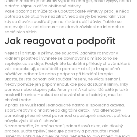
Dalším znakem je neustálý výpadek energie, časté výkyvy nálad
a ztráta zájmu o dříve oblíbené aktivity.
Vaše pozornost může také upoutat časté výmluvy, proč je něco
potřeba udělat „dříve než zítra“, nebo skrytý behaviorální vzor,
kdy se člověk soustředí jen na získání další dávky. Takhle se
projevuje i tzv. netolismus – nezdravá závislost na internetu a
sociálních sítích.
Jak reagovat a podpořit
Nejlepší přístup je přímý, ale soucitný. Začněte rozhovor v
klidném prostředí, vyhněte se obviňování a místo toho se
zeptejte, co se děje. Poskytněte konkrétní příklady chování, které
vás znepokojují, a nabídněte pomoc – ať už je to společná
návštěva odborníka nebo podpora při hledání terapie.
Ukažte, že jste ochotni být součástí řešení, ne výčtu selhání.
Někdy pomůže jen připomenout, kde jsou dostupné kliniky, linky
pomoci nebo skupiny jako Anonymní Alkoholici. Důležité je také
nastavit hranice – pokud se chování stane toxickým, musíte
chránit i sebe.
V praxi lze využít také jednoduché nástroje: společná aktivita,
sport, kreativní činnost nebo digitální detox. Tyto alternativy
pomáhají přesměrovat pozornost a postupně snižovat potřebu
návykových látek či chování.
Nezapomeňte, že změna není jednorázová akce, ale dlouhý
proces. Buďte trpěliví, sledujte pokroky a povzbuďte i malé
úspěchy. Pokud se objeví relaps, neberte to jako konec, ale jako