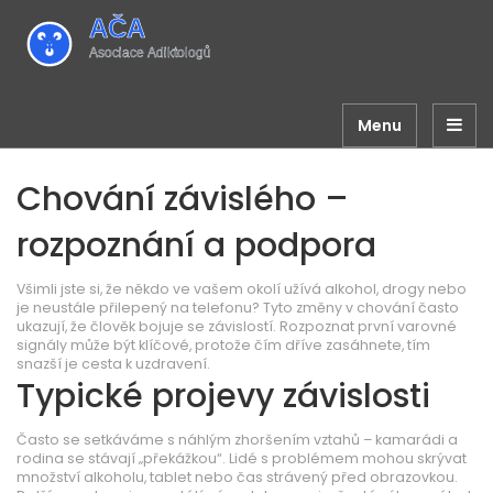
Menu
Chování závislého –
rozpoznání a podpora
Všimli jste si, že někdo ve vašem okolí užívá alkohol, drogy nebo
je neustále přilepený na telefonu? Tyto změny v chování často
ukazují, že člověk bojuje se závislostí. Rozpoznat první varovné
signály může být klíčové, protože čím dříve zasáhnete, tím
snazší je cesta k uzdravení.
Typické projevy závislosti
Často se setkáváme s náhlým zhoršením vztahů – kamarádi a
rodina se stávají „překážkou“. Lidé s problémem mohou skrývat
množství alkoholu, tablet nebo čas strávený před obrazovkou.