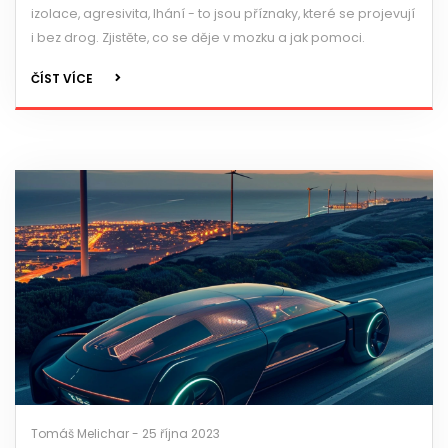
izolace, agresivita, lhání - to jsou příznaky, které se projevují
i bez drog. Zjistěte, co se děje v mozku a jak pomoci.
ČÍST VÍCE
Tomáš Melichar - 25 října 2023