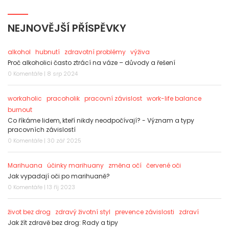
NEJNOVĚJŠÍ PŘÍSPĚVKY
alkohol
hubnutí
zdravotní problémy
výživa
Proč alkoholici často ztrácí na váze – důvody a řešení
0 Komentáře | 8 srp 2024
workaholic
pracoholik
pracovní závislost
work-life balance
burnout
Co říkáme lidem, kteří nikdy neodpočívají? - Význam a typy
pracovních závislostí
0 Komentáře | 30 zář 2025
Marihuana
účinky marihuany
změna očí
červené oči
Jak vypadají oči po marihuaně?
0 Komentáře | 13 říj 2023
život bez drog
zdravý životní styl
prevence závislosti
zdraví
Jak žít zdravě bez drog: Rady a tipy