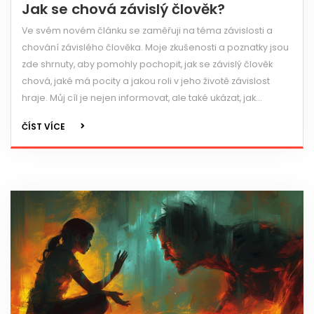
Jak se chová závislý člověk?
Ve svém novém článku se zaměřuji na téma závislosti a
chování závislého člověka. Moje zkušenosti a poznatky jsou
zde shrnuty, aby pomohly pochopit, jak se závislý člověk
chová, jaké má pocity a jakou roli v jeho životě závislost
hraje. Můj cíl je nejen informovat, ale také ukázat, jak
můžeme rozpoznat a zvládnout tuto nemoc. Díky za vaše
ČÍST VÍCE
podporu a doufám, že vám můj článek přinese užitečné
informace.