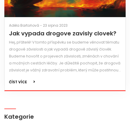
Adéla Bartoňová - 23 srpna 2023
Jak vypada drogove zavisly clovek?
Hej, přátelé! V tomto příspěvku se budeme věnovat tématu
drogové závislosti a jak vypadá drogově závislý člověk.
Budeme hovořit o projevech závislosti, změnách v chování
a možných cestách léčby. Je důležité pochopit, že drogová
závislost je vážný zdravotní problém, který může postihnout
kohokoli. Přeji vám hodně sil k překonání tohoto problému.
ČÍST VÍCE
Kategorie