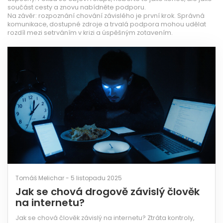
součást cesty a znovu nabídněte podporu.
Na závěr: rozpoznání chování závislého je první krok. Správná
komunikace, dostupné zdroje a trvalá podpora mohou udělat
rozdíl mezi setrváním v krizi a úspěšným zotavením.
Tomáš Melichar - 5 listopadu 2025
Jak se chová drogově závislý člověk
na internetu?
Jak se chová člověk závislý na internetu? Ztráta kontroly,