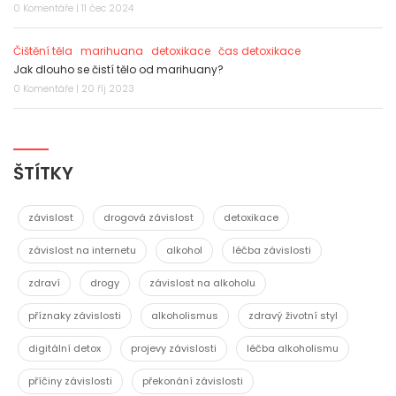
0 Komentáře | 11 čec 2024
Čištění těla
marihuana
detoxikace
čas detoxikace
Jak dlouho se čistí tělo od marihuany?
0 Komentáře | 20 říj 2023
ŠTÍTKY
závislost
drogová závislost
detoxikace
závislost na internetu
alkohol
léčba závislosti
zdraví
drogy
závislost na alkoholu
příznaky závislosti
alkoholismus
zdravý životní styl
digitální detox
projevy závislosti
léčba alkoholismu
příčiny závislosti
překonání závislosti