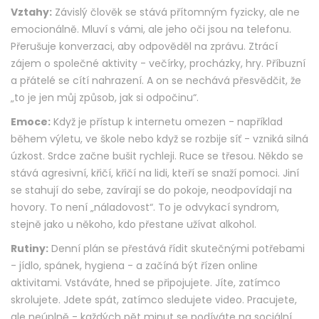
Vztahy:
Závislý člověk se stává přítomným fyzicky, ale ne
emocionálně. Mluví s vámi, ale jeho oči jsou na telefonu.
Přerušuje konverzaci, aby odpověděl na zprávu. Ztrácí
zájem o společné aktivity - večírky, procházky, hry. Příbuzní
a přátelé se cítí nahrazení. A on se nechává přesvědčit, že
„to je jen můj způsob, jak si odpočinu“.
Emoce:
Když je přístup k internetu omezen - například
během výletu, ve škole nebo když se rozbije síť - vzniká silná
úzkost. Srdce začne bušit rychleji. Ruce se třesou. Někdo se
stává agresivní, křičí, křičí na lidi, kteří se snaží pomoci. Jiní
se stahují do sebe, zavírají se do pokoje, neodpovídají na
hovory. To není „náladovost“. To je odvykací syndrom,
stejně jako u někoho, kdo přestane užívat alkohol.
Rutiny:
Denní plán se přestává řídit skutečnými potřebami
- jídlo, spánek, hygiena - a začíná být řízen online
aktivitami. Vstáváte, hned se připojujete. Jíte, zatímco
skrolujete. Jdete spát, zatímco sledujete video. Pracujete,
ale neúplně - každých pět minut se podíváte na sociální