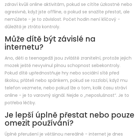
zdraví kvůli online aktivitám, pokud se cítíte úzkostně nebo
agresivně, když jste offline, a pokud se snažíte přestat, ale
nemůžete - je to závislost. Počet hodin není klíčový -
důležitá je ztráta kontroly.
Může dítě být závislé na
internetu?
Ano, děti a teenagedži jsou zvláště zranitelní, protože jejich
mozek ještě nevyvinul plnou schopnost sebekontroly.
Pokud dítě upřednostňuje hry nebo sociální sítě před
školou, přáteli nebo spánkem, pokud se rozzlobí, když mu
telefon vezmete, nebo pokud lže o tom, kolik času stráví
online - je to varovný signál. Nejde o „neposlušnost“. Je to
potřeba léčby.
Je lepší úplně přestat nebo pouze
omezit používání?
Úplné přerušení je většinou nereálné - internet je dnes