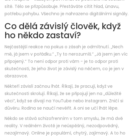
sítě. Tělo se přizpůsobuje. Přestáváte cítit hlad, únavu,
potřebu pohybu. Všechno je nahrazeno digitálními signály.
Co dělá závislý člověk, když
ho někdo zastaví?
Nejčastější reakce na pokus o zásah je odmítnutí. „Nech
mě, já jsem v pořádku.“ „Ty to nerozumíš.“ „Já jsem jen víc
připojený.“ To není odpor proti vám - je to odpor proti
skutečnosti, že jeho život je závislý na něčem, co je jen v
obrazovce.
Někteří závislí začnou lhát. Říkají, že pracují, když ve
skutečnosti skrolují. Říkají, že se připojují jen na „důležité
věci“, když se dívají na YouTube nebo Instagram. Zničí si
důvěru. Rodina se naučí nevěřit. A oni se učí lhát lépe.
Někdo se stává schizofrenním v tom smyslu, že má dvě
reality. V reálném životě je neúspěšný, nezodpovědný,
nezajímavý. Online je populární, chytrý, zajímavý. A to ho