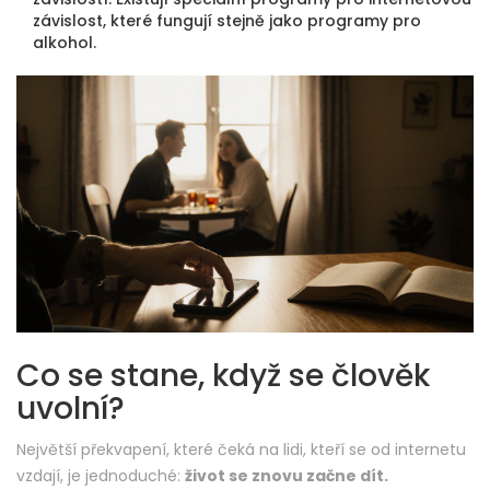
závislost, které fungují stejně jako programy pro
alkohol.
Co se stane, když se člověk
uvolní?
Největší překvapení, které čeká na lidi, kteří se od internetu
vzdají, je jednoduché:
život se znovu začne dít.