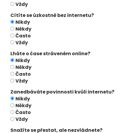
Vždy
Cítíte se úzkostně bez internetu?
Nikdy
Někdy
Často
Vždy
Lháte o čase stráveném online?
Nikdy
Někdy
Často
Vždy
Zanedbáváte povinnosti kvůli internetu?
Nikdy
Někdy
Často
Vždy
Snažíte se přestat, ale nezvládnete?