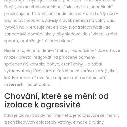
Nejčastější chyba je přehlížet počáteční příznaky. Lidé si
říkají: „Jen se chci odpočinout.“ Ale když se „odpočinek“
prodlužuje na tři, čtyři, pět hodin denně - a to každý den -
začíná být problém. Závislý člověk nečeká na volný čas.
Vytváří ho. Přerušuje večeři, aby zkontroloval notifikaci.
Zanechává domácí úkoly, aby sledoval další video. Ztrácí
spánek, protože „ještě jedno video“.
Nejde o to, že je to „lenivý“ nebo „nepodřízený“. Jde o to, že
mozek přestal reagovat na přirozené odměny -
společenský kontakt, pohyb, čtení knihy - a začal
vyžadovat digitální stimul. Každá nová zpráva, každý „like“,
každý komentář uvolňuje dopamin. A mozek se učí:
internet
= pocit dobra.
Chování, které se mění: od
izolace k agresivitě
Když je člověk závislý na internetu, jeho chování se mění v
třech klíčových oblastech: vztahy, emoce a rutiny.