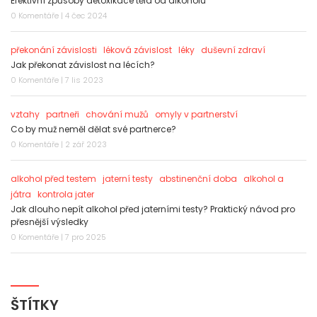
Efektivní způsoby detoxikace těla od alkoholu
0 Komentáře | 4 čec 2024
překonání závislosti
léková závislost
léky
duševní zdraví
Jak překonat závislost na lécích?
0 Komentáře | 7 lis 2023
vztahy
partneři
chování mužů
omyly v partnerství
Co by muž neměl dělat své partnerce?
0 Komentáře | 2 zář 2023
alkohol před testem
jaterní testy
abstinenční doba
alkohol a
játra
kontrola jater
Jak dlouho nepít alkohol před jaterními testy? Praktický návod pro
přesnější výsledky
0 Komentáře | 7 pro 2025
ŠTÍTKY