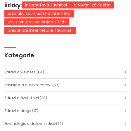
Štítky:
internetová závislost
chování závislého
příznaky závislosti na internetu
závislost na sociálních sítích
překonání internetové závislosti
Kategorie
Zdraví a wellness
(64)
Závislost a duševní zdraví
(57)
Zdraví a životní styl
(28)
Zdraví a drogy
(17)
Psychologie a duševní zdraví
(6)