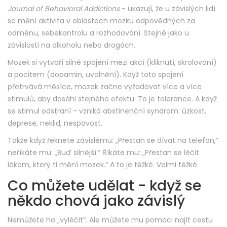
Journal of Behavioral Addictions
- ukazují, že u závislých lidí
se mění aktivita v oblastech mozku odpovědných za
odměnu, sebekontrolu a rozhodování. Stejně jako u
závislosti na alkoholu nebo drogách.
Mozek si vytvoří silné spojení mezi akcí (kliknutí, skrolování)
a pocitem (dopamin, uvolnění). Když toto spojení
přetrvává měsíce, mozek začne vyžadovat více a více
stimulů, aby dosáhl stejného efektu. To je tolerance. A když
se stimul odstraní - vzniká abstinenční syndrom: úzkost,
deprese, neklid, nespavost.
Takže když řeknete závislému: „Přestan se dívat na telefon,“
neříkáte mu: „Buď silnější.“ Říkáte mu: „Přestan se léčit
lékem, který ti mění mozek.“ A to je těžké. Velmi těžké.
Co můžete udělat - když se
někdo chová jako závislý
Nemůžete ho „vyléčit“. Ale můžete mu pomoci najít cestu