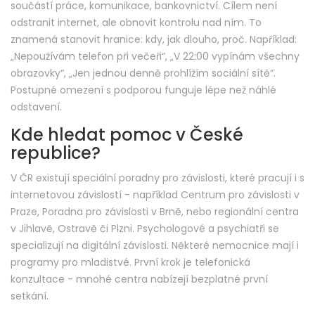
součástí práce, komunikace, bankovnictví. Cílem není
odstranit internet, ale obnovit kontrolu nad ním. To
znamená stanovit hranice: kdy, jak dlouho, proč. Například:
„Nepoužívám telefon při večeři“, „V 22:00 vypínám všechny
obrazovky“, „Jen jednou denně prohlížím sociální sítě“.
Postupné omezení s podporou funguje lépe než náhlé
odstavení.
Kde hledat pomoc v České
republice?
V ČR existují speciální poradny pro závislosti, které pracují i s
internetovou závislostí - například Centrum pro závislosti v
Praze, Poradna pro závislosti v Brně, nebo regionální centra
v Jihlavě, Ostravě či Plzni. Psychologové a psychiatři se
specializují na digitální závislosti. Některé nemocnice mají i
programy pro mladistvé. První krok je telefonická
konzultace - mnohé centra nabízejí bezplatné první
setkání.