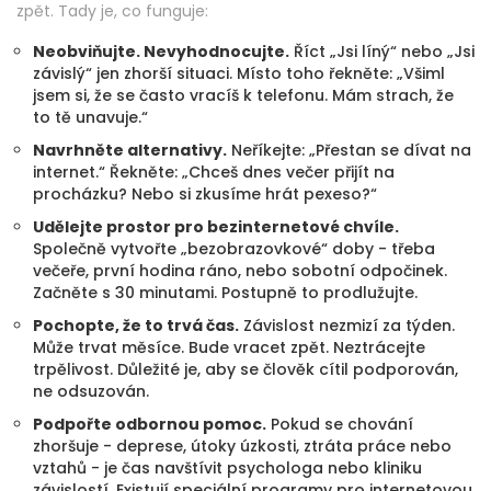
zpět. Tady je, co funguje:
Neobviňujte. Nevyhodnocujte.
Říct „Jsi líný“ nebo „Jsi
závislý“ jen zhorší situaci. Místo toho řekněte: „Všiml
jsem si, že se často vracíš k telefonu. Mám strach, že
to tě unavuje.“
Navrhněte alternativy.
Neříkejte: „Přestan se dívat na
internet.“ Řekněte: „Chceš dnes večer přijít na
procházku? Nebo si zkusíme hrát pexeso?“
Udělejte prostor pro bezinternetové chvíle.
Společně vytvořte „bezobrazovkové“ doby - třeba
večeře, první hodina ráno, nebo sobotní odpočinek.
Začněte s 30 minutami. Postupně to prodlužujte.
Pochopte, že to trvá čas.
Závislost nezmizí za týden.
Může trvat měsíce. Bude vracet zpět. Neztrácejte
trpělivost. Důležité je, aby se člověk cítil podporován,
ne odsuzován.
Podpořte odbornou pomoc.
Pokud se chování
zhoršuje - deprese, útoky úzkosti, ztráta práce nebo
vztahů - je čas navštívit psychologa nebo kliniku
závislostí. Existují speciální programy pro internetovou