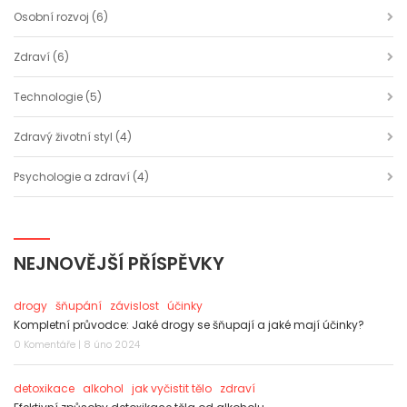
Osobní rozvoj
(6)
Zdraví
(6)
Technologie
(5)
Zdravý životní styl
(4)
Psychologie a zdraví
(4)
NEJNOVĚJŠÍ PŘÍSPĚVKY
drogy
šňupání
závislost
účinky
Kompletní průvodce: Jaké drogy se šňupají a jaké mají účinky?
0 Komentáře | 8 úno 2024
detoxikace
alkohol
jak vyčistit tělo
zdraví