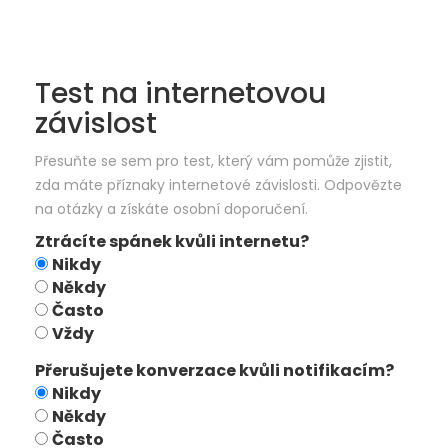
Test na internetovou
závislost
Přesuňte se sem pro test, který vám pomůže zjistit,
zda máte příznaky internetové závislosti. Odpovězte
na otázky a získáte osobní doporučení.
Ztrácíte spánek kvůli internetu?
Nikdy
Někdy
Často
Vždy
Přerušujete konverzace kvůli notifikacím?
Nikdy
Někdy
Často