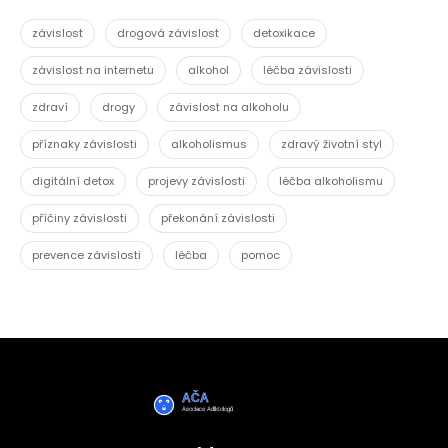
závislost
drogová závislost
detoxikace
závislost na internetu
alkohol
léčba závislosti
zdraví
drogy
závislost na alkoholu
příznaky závislosti
alkoholismus
zdravý životní styl
digitální detox
projevy závislosti
léčba alkoholismu
příčiny závislosti
překonání závislosti
prevence závislosti
léčba
pomoc