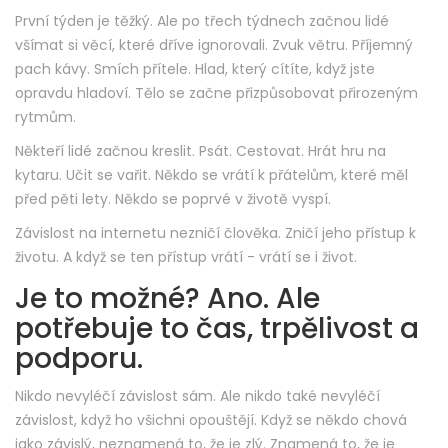
První týden je těžký. Ale po třech týdnech začnou lidé
všímat si věcí, které dříve ignorovali. Zvuk větru. Příjemný
pach kávy. Smích přítele. Hlad, který cítíte, když jste
opravdu hladoví. Tělo se začne přizpůsobovat přirozeným
rytmům.
Někteří lidé začnou kreslit. Psát. Cestovat. Hrát hru na
kytaru. Učit se vařit. Někdo se vrátí k přátelům, které měl
před pěti lety. Někdo se poprvé v životě vyspí.
Závislost na internetu nezničí člověka. Zničí jeho přístup k
životu. A když se ten přístup vrátí - vrátí se i život.
Je to možné? Ano. Ale
potřebuje to čas, trpělivost a
podporu.
Nikdo nevyléčí závislost sám. Ale nikdo také nevyléčí
závislost, když ho všichni opouštějí. Když se někdo chová
jako závislý, neznamená to, že je zlý. Znamená to, že je