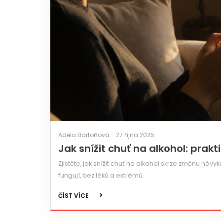
Adéla Bartoňová - 27 října 2025
Jak snížit chuť na alkohol: prak
Zjistěte, jak snížit chuť na alkohol skrze změnu návy
fungují, bez léků a extrémů.
ČÍST VÍCE