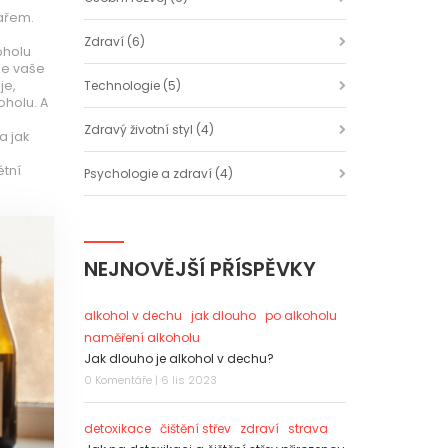
kařem.
Zdraví
(6)
oholu
že vaše
je,
Technologie
(5)
koholu. A
Zdravý životní styl
(4)
a jak
étní
Psychologie a zdraví
(4)
NEJNOVĚJŠÍ PŘÍSPĚVKY
alkohol v dechu
jak dlouho
po alkoholu
naměření alkoholu
Jak dlouho je alkohol v dechu?
0 Komentáře | 6 lis 2023
detoxikace
čištění střev
zdraví
strava