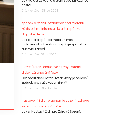
Jak na detoxikaci a čištění střev přirozenou
cestou
0 Komentáře | 28 led 2024
spánek a mobil
vzdálenost od telefonu
závislost na internetu
kvalita spánku
digitální detox
Jak daleko spát od mobilu? Proč
vzdálenost od telefonu zlepšuje spánek a
duševní zdraví
0 Komentáře | 18 lis 2025
uložení fotek
cloudové služby
externí
disky
zálohování fotek
Optimalizace uložení fotek: Jaký je nejlepší
způsob pro vaše vzpomínky?
0 Komentáře | 13 led 2024
nastavení židle
ergonomie sezení
zdravé
sezení
práce u počítače
Jak si Nastavit Židli pro Zdravé Sezení: