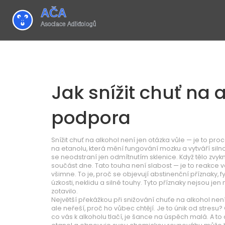
Jak snížit chuť na 
podpora
Snížit chuť na alkohol není jen otázka vůle — je to pr
na etanolu, která mění fungování mozku a vytváří silno
se neodstraní jen odmítnutím sklenice.
Když tělo zvyk
součást dne. Tato touha není slabost — je to reakce va
všimne. To je, proč se objevují
abstinenční příznaky
,
f
úzkosti, neklidu a silné touhy
. Tyto příznaky nejsou je
zotavilo.
Největší překážkou při snižování chuťe na alkohol není
ale neřeší, proč ho vůbec chtějí. Je to únik od stres
co vás k alkoholu tlačí, je šance na úspěch malá. A t