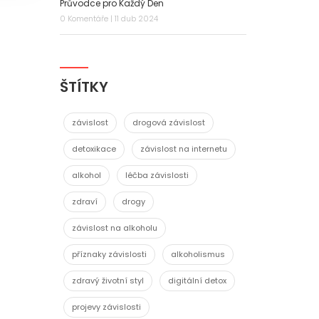
Průvodce pro Každý Den
0 Komentáře | 11 dub 2024
ŠTÍTKY
závislost
drogová závislost
detoxikace
závislost na internetu
alkohol
léčba závislosti
zdraví
drogy
závislost na alkoholu
příznaky závislosti
alkoholismus
zdravý životní styl
digitální detox
projevy závislosti