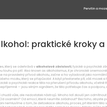
Pervitin a moz
alkohol: praktické kroky a
oces, který se odehrává v
alkoholové závislosti
,
fyzické a psychické záv
u touhu po pití
. Also known as
alkoholismus
, it je chronické onemocněn
ne na pravidelný přívod alkoholu, začne si ho vyžadovat jako normální
šeho mozku, který se přizpůsobil. A když přestanete pít, váš mozek si 
yzické a psychické reakce těla na přerušení přívodu alkoholu, včetně t
n nepříjemné — jsou silným signálem, že tělo potřebuje čas a podporu,
 chudá vůle, ale nedostatek nástrojů. Mnoho lidí zkouší jen odmítnout 
u? Od osamění? Od emocí, které neumíte zvládnout? Bez toho, abyste po
o ani nemluvíme o tom, že
detoxikace alkoholu
,
proces, při kterém tělo 