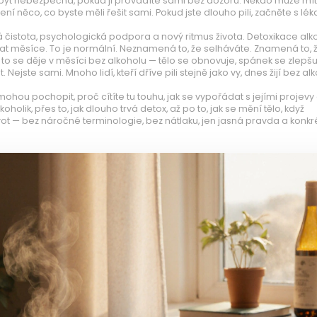
ýt nebezpečná, pokud ji provádíte sami bez dozoru. Někdo může mít
ní něco, co byste měli řešit sami. Pokud jste dlouho pili, začněte s lé
á čistota, psychologická podpora a nový ritmus života. Detoxikace alk
at měsíce. To je normální. Neznamená to, že selháváte. Znamená to, 
 to se děje v měsíci bez alkoholu — tělo se obnovuje, spánek se zlepšu
 Nejste sami. Mnoho lidí, kteří dříve pili stejně jako vy, dnes žijí bez al
hou pochopit, proč cítíte tu touhu, jak se vypořádat s jejími projevy 
holik, přes to, jak dlouho trvá detox, až po to, jak se mění tělo, když
vot — bez náročné terminologie, bez nátlaku, jen jasná pravda a konkr