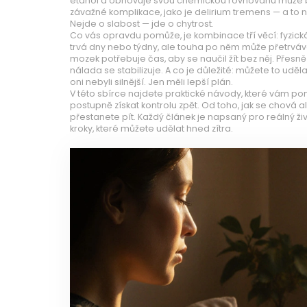
etanol a obnovuje svou chemickou rovnováhu
může b
závažné komplikace, jako je delirium tremens — a to ne
Nejde o slabost — jde o chytrost.
Co vás opravdu pomůže, je kombinace tří věcí: fyzick
trvá dny nebo týdny, ale touha po něm může přetrváv
mozek potřebuje čas, aby se naučil žít bez něj. Přesně
nálada se stabilizuje. A co je důležité: můžete to udělat.
oni nebyli silnější. Jen měli lepší plán.
V této sbírce najdete praktické návody, které vám pomo
postupně získat kontrolu zpět. Od toho, jak se chová alko
přestanete pít. Každý článek je napsaný pro reálný ži
kroky, které můžete udělat hned zítra.