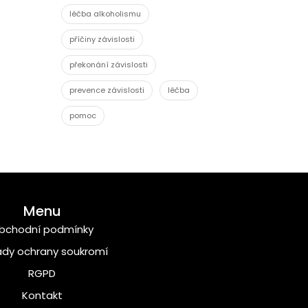
léčba alkoholismu
příčiny závislosti
překonání závislosti
prevence závislosti
léčba
pomoc
Menu
bchodní podmínky
dy ochrany soukromí
RGPD
Kontakt