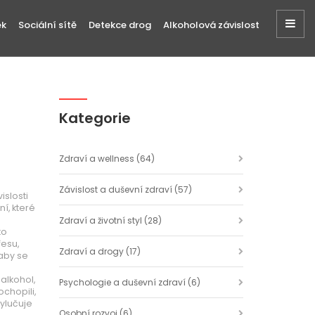
ek
Sociální sítě
Detekce drog
Alkoholová závislost
Kategorie
Zdraví a wellness
(64)
Závislost a duševní zdraví
(57)
islosti
í, které
Zdraví a životní styl
(28)
to
řesu,
Zdraví a drogy
(17)
 aby se
alkohol,
Psychologie a duševní zdraví
(6)
chopili,
vylučuje
Osobní rozvoj
(6)