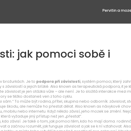
Pervitin a moz
sti: jak pomoci sobě i
 v brožurkách. Je to
podpora při závislosti
,
systém pomoci, který zah
závislostí a jejich blízké
. Also known as
terapeutická podpora
, it je
 že závislost je jen otázka vůle – ale není. Je to složitá interakce mezi
y se těžko dostaneš ven z toho cyklu.
jsi sám.“ To může být rodina, přítel, skupina nebo odborník.
závislost
,
st
uje škodu, ale nemůže ho přestat dělat
. Also known as
návykové chov
u, mobilu nebo internetu.
Když někdo závisí, jeho mozek se změní. Nej
která vyžaduje jiný přístup než jen „přestat“.
u, kdo závisí. Je také o tom, jak pomoci těm, kdo ho mají doma.
rodinn
at a začnou rozumět, jak funguje závislost a jak se k ní vztahovat
. Al