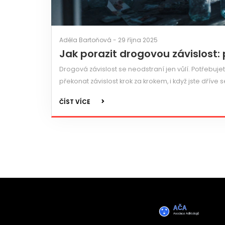
Adéla Bartoňová - 29 října 2025
Jak porazit drogovou závislost:
Drogová závislost se neodstraní jen vůlí. Potřebujete
překonat závislost krok za krokem, i když jste dříve se
ČÍST VÍCE