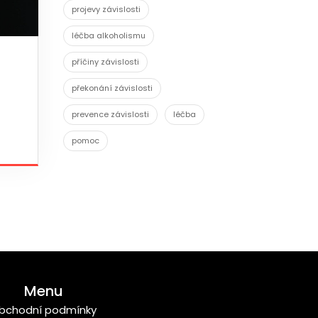
projevy závislosti
léčba alkoholismu
příčiny závislosti
překonání závislosti
prevence závislosti
léčba
pomoc
Menu
bchodní podmínky