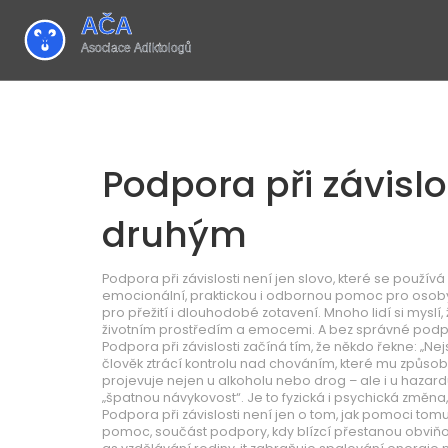
Podpora při závislo
druhým
Podpora při závislosti není jen slovo, které se používá
emocionální, praktickou i odbornou pomoc pro osoby s 
pro přežití i dlouhodobé zotavení.
Mnoho lidí si myslí,
životním prostředím a emocemi. A bez správné podpor
Podpora při závislosti začíná tím, že někdo řekne: „Ne
člověk ztrácí kontrolu nad chováním, které mu způsob
projevuje nejen u alkoholu nebo drog – ale i u hazard
„špatnou návykovost“. Je to fyzická i psychická změna, 
Podpora při závislosti není jen o tom, jak pomoci tom
pomoc
,
součást podpory, kdy blízcí přestanou obviňov