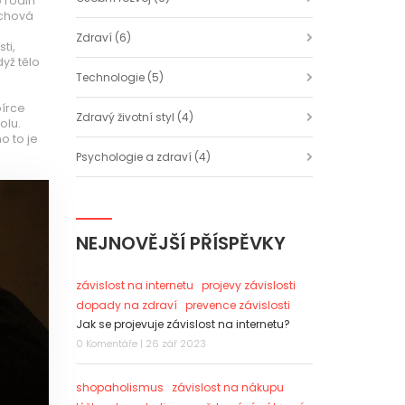
 rodin
 chová
Zdraví
(6)
ti,
dyž tělo
Technologie
(5)
bírce
Zdravý životní styl
(4)
olu.
o to je
Psychologie a zdraví
(4)
NEJNOVĚJŠÍ PŘÍSPĚVKY
závislost na internetu
projevy závislosti
dopady na zdraví
prevence závislosti
Jak se projevuje závislost na internetu?
0 Komentáře | 26 zář 2023
shopaholismus
závislost na nákupu