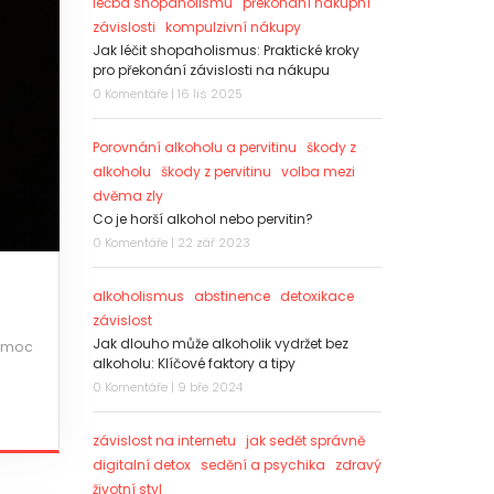
léčba shopaholismu
překonání nákupní
závislosti
kompulzivní nákupy
Jak léčit shopaholismus: Praktické kroky
pro překonání závislosti na nákupu
0 Komentáře | 16 lis 2025
Porovnání alkoholu a pervitinu
škody z
alkoholu
škody z pervitinu
volba mezi
dvěma zly
Co je horší alkohol nebo pervitin?
0 Komentáře | 22 zář 2023
alkoholismus
abstinence
detoxikace
závislost
Jak dlouho může alkoholik vydržet bez
pomoc
alkoholu: Klíčové faktory a tipy
0 Komentáře | 9 bře 2024
závislost na internetu
jak sedět správně
digitalní detox
sedění a psychika
zdravý
životní styl