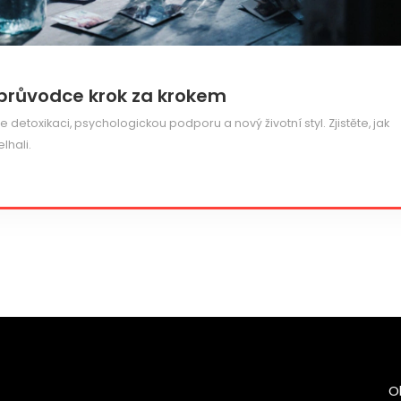
 průvodce krok za krokem
 detoxikaci, psychologickou podporu a nový životní styl. Zjistěte, jak
lhali.
O