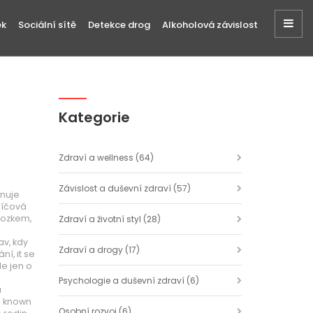
ek
Sociální sítě
Detekce drog
Alkoholová závislost
Kategorie
Zdraví a wellness
(64)
Závislost a duševní zdraví
(57)
rnuje
 klíčová
 mozkem,
Zdraví a životní styl
(28)
av, kdy
Zdraví a drogy
(17)
ání
, it se
de jen o
Psychologie a duševní zdraví
(6)
á
so known
Osobní rozvoj
(6)