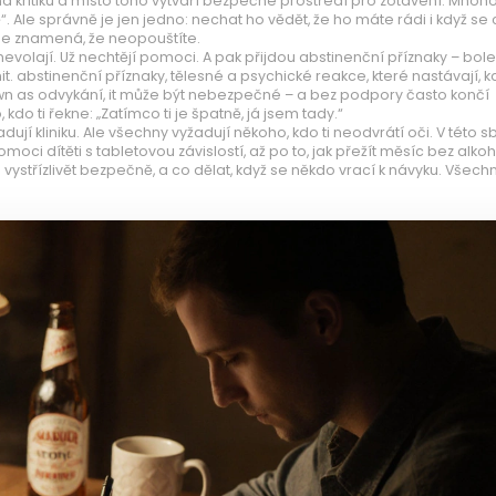
na kritiku a místo toho vytváří bezpečné prostředí pro zotavení.
Mnoho
ě“. Ale správně je jen jedno: nechat ho vědět, že ho máte rádi i když se
le znamená, že neopouštíte.
evolají. Už nechtějí pomoci. A pak přijdou abstinenční příznaky – boles
it.
abstinenční příznaky
,
tělesné a psychické reakce, které nastávají, k
own as
odvykání
, it může být nebezpečné – a bez podpory často končí
do ti řekne: „Zatímco ti je špatně, já jsem tady.“
ují kliniku. Ale všechny vyžadují někoho, kdo ti neodvrátí oči. V této s
moci dítěti s tabletovou závislostí, až po to, jak přežít měsíc bez alkoh
se vystřízlivět bezpečně, a co dělat, když se někdo vrací k návyku. Všechn