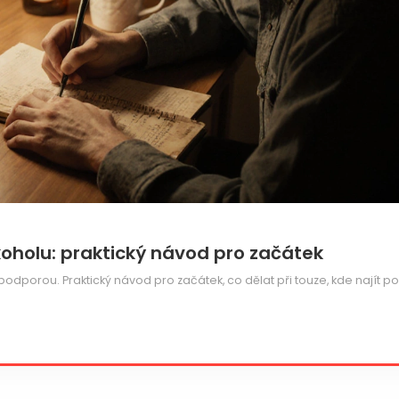
koholu: praktický návod pro začátek
s podporou. Praktický návod pro začátek, co dělat při touze, kde najít 