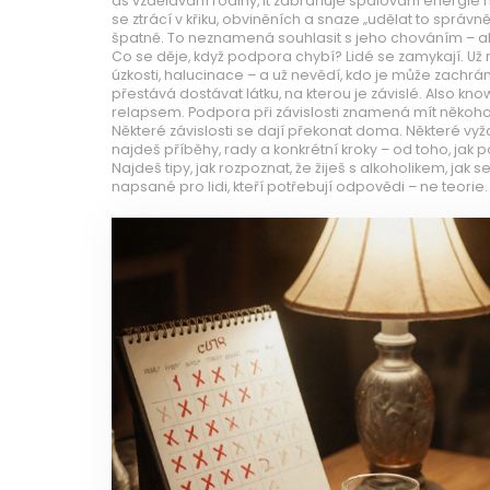
as
vzdělávání rodiny
, it zabraňuje spalování energie 
se ztrácí v křiku, obviněních a snaze „udělat to správn
špatně. To neznamená souhlasit s jeho chováním – a
Co se děje, když podpora chybí? Lidé se zamykají. Už n
úzkosti, halucinace – a už nevědí, kdo je může zachrán
přestává dostávat látku, na kterou je závislé
. Also kn
relapsem.
Podpora při závislosti znamená mít někoho, k
Některé závislosti se dají překonat doma. Některé vyžad
najdeš příběhy, rady a konkrétní kroky – od toho, jak po
Najdeš tipy, jak rozpoznat, že žiješ s alkoholikem, jak 
napsané pro lidi, kteří potřebují odpovědi – ne teorie.