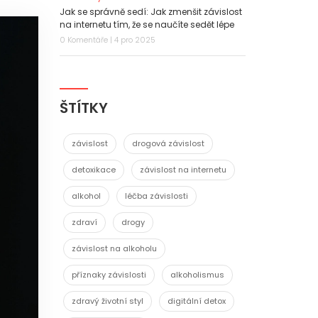
Jak se správně sedí: Jak zmenšit závislost
na internetu tím, že se naučíte sedět lépe
0 Komentáře | 4 pro 2025
ŠTÍTKY
závislost
drogová závislost
detoxikace
závislost na internetu
alkohol
léčba závislosti
zdraví
drogy
závislost na alkoholu
příznaky závislosti
alkoholismus
zdravý životní styl
digitální detox