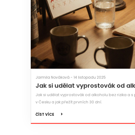
Jarmila Nováková - 14 listopadu 2025
Jak si udělat vyprostovák od al
Jak si udělat vyprostovák od alkoholu bez rizika a 
v Česku a jak přežít prvních 30 dní.
ČÍST VÍCE