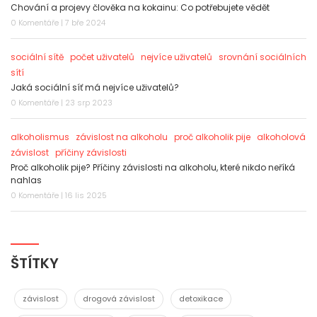
Chování a projevy člověka na kokainu: Co potřebujete vědět
0 Komentáře | 7 bře 2024
sociální sítě
počet uživatelů
nejvíce uživatelů
srovnání sociálních
sítí
Jaká sociální síť má nejvíce uživatelů?
0 Komentáře | 23 srp 2023
alkoholismus
závislost na alkoholu
proč alkoholik pije
alkoholová
závislost
příčiny závislosti
Proč alkoholik pije? Příčiny závislosti na alkoholu, které nikdo neříká
nahlas
0 Komentáře | 16 lis 2025
ŠTÍTKY
závislost
drogová závislost
detoxikace