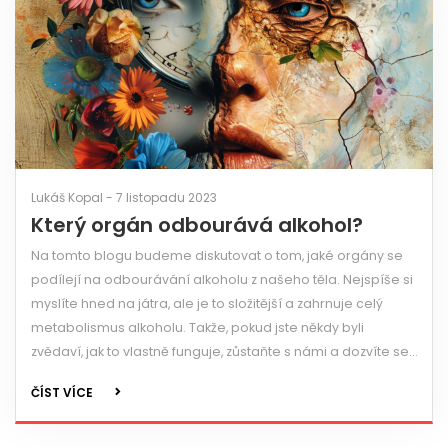
Lukáš Kopal - 7 listopadu 2023
Který orgán odbourává alkohol?
Na tomto blogu budeme diskutovat o tom, jaké orgány se
podílejí na odbourávání alkoholu z našeho těla. Nejspíše si
myslíte hned na játra, ale je to složitější a zahrnuje celý
metabolismus alkoholu. Takže, pokud jste někdy byli
zvědaví, jak to vlastně funguje, zůstaňte s námi a dozvíte se
více. Vždyť vědomosti jsou moc, říká se, že ne?
ČÍST VÍCE