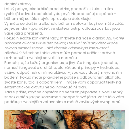
doplněk stravy.
Lehký pohyb, jako krátká procházka, podpoří cirkulaci a tím i
rychlejší odvod acetaldehydu pryč. Nepodceňujte spánek –
během něj se tělo nejvíc opravuje a detoxikuje.
Vyhněte se dalšímu alkoholu během detoxu. I když se může zdát,
že jeden drink „pomůže“, ve skutečnosti prodlouží čas, kdy jsou
vaše játra přetížená.
Pokud hledáte konkrétní rady, mrkněte na naše články:
Jak rychle
odbourat alkohol z krve bez čekání
,
Efektivní způsoby detoxikace
těla od alkoholu
nebo
Jaké vitamíny doplnit po konzumaci
alkoholu?
. Všechno tohle vám může pomoct udělat správná
rozhodnutí a rychleji se vrátit k normálu.
Pamatujte, že každý organismus je jiný. Co funguje u jednoho,
nemusí fungovat u druhého, ale základní principy – hydratace,
výživa, odpočinek a mírná aktivita – jsou vždy dobrým výchozím
bodem. Pokud máte pravidelně potíže s odbouráním alkoholu,
zvažte konzultaci s odborníkem – může vám doporučit testy na
enzymatickou aktivitu nebo individuální plán.
Takže příště, když se chystáte na večírek, připravte si vodu, lehký
snack a plán, jak po konzumaci podpořit své játra. Vaše tělo vám
poděkuje rychlejším zotavením a méně zbytkových symptomů.