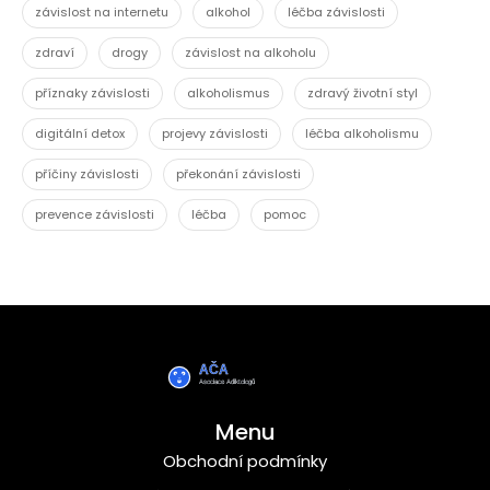
závislost na internetu
alkohol
léčba závislosti
zdraví
drogy
závislost na alkoholu
příznaky závislosti
alkoholismus
zdravý životní styl
digitální detox
projevy závislosti
léčba alkoholismu
příčiny závislosti
překonání závislosti
prevence závislosti
léčba
pomoc
Menu
Obchodní podmínky