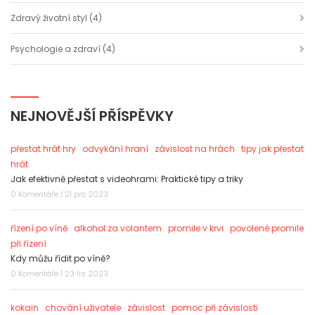
Zdravý životní styl
(4)
Psychologie a zdraví
(4)
NEJNOVĚJŠÍ PŘÍSPĚVKY
přestat hrát hry
odvykání hraní
závislost na hrách
tipy jak přestat
hrát
Jak efektivně přestat s videohrami: Praktické tipy a triky
0 Komentáře | 21 pro 2023
řízení po víně
alkohol za volantem
promile v krvi
povolené promile
při řízení
Kdy můžu řídit po víně?
0 Komentáře | 23 lis 2023
kokain
chování uživatele
závislost
pomoc při závislosti