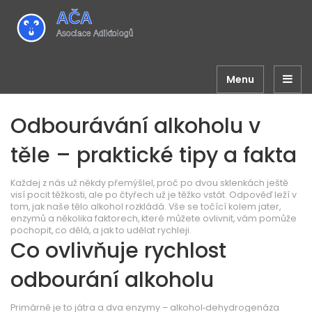
Menu
Odbourávání alkoholu v
těle – praktické tipy a fakta
Každej z nás už někdy přemýšlel, proč po dvou sklenkách ještě
visí pocit těžkosti, ale po čtyřech už je těžko vstát. Odpověď leží v
tom, jak naše tělo alkohol rozkládá. Vše se točící kolem jater,
enzymů a několika faktorech, které můžete ovlivnit, vám pomůže
pochopit, co dělá, a jak to udělat rychleji.
Co ovlivňuje rychlost
odbourání alkoholu
Primárně je to játra a dva enzymy – alkohol‑dehydrogenáza