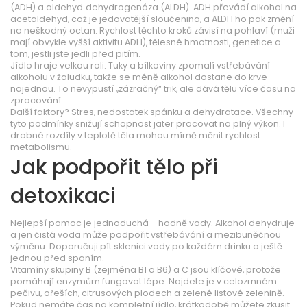
(ADH) a aldehyd‑dehydrogenáza (ALDH). ADH převádí alkohol na
acetaldehyd, což je jedovatější sloučenina, a ALDH ho pak změní
na neškodný octan. Rychlost těchto kroků závisí na pohlaví (muži
mají obvykle vyšší aktivitu ADH), tělesné hmotnosti, genetice a
tom, jestli jste jedli před pitím.
Jídlo hraje velkou roli. Tuky a bílkoviny zpomalí vstřebávání
alkoholu v žaludku, takže se méně alkohol dostane do krve
najednou. To nevypustí „zázračný“ trik, ale dává tělu více času na
zpracování.
Další faktory? Stres, nedostatek spánku a dehydratace. Všechny
tyto podmínky snižují schopnost jater pracovat na plný výkon. I
drobné rozdíly v teplotě těla mohou mírně měnit rychlost
metabolismu.
Jak podpořit tělo při
detoxikaci
Nejlepší pomoc je jednoduchá – hodně vody. Alkohol dehydruje
a jen čistá voda může podpořit vstřebávání a mezibuněčnou
výměnu. Doporučuji pít sklenici vody po každém drinku a ještě
jednou před spaním.
Vitamíny skupiny B (zejména B1 a B6) a C jsou klíčové, protože
pomáhají enzymům fungovat lépe. Najdete je v celozrnném
pečivu, ořeších, citrusových plodech a zelené listové zelenině.
Pokud nemáte čas na kompletní jídlo, krátkodobě můžete zkusit