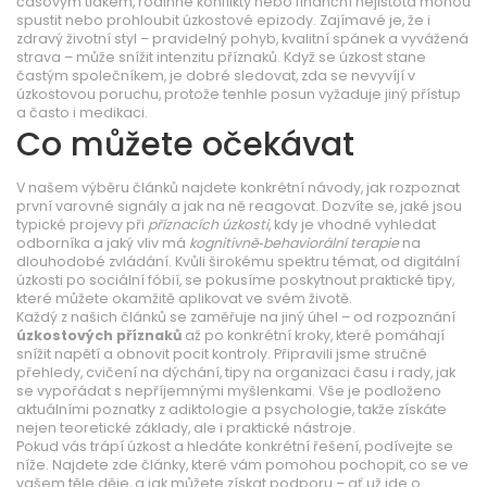
časovým tlakem, rodinné konflikty nebo finanční nejistota mohou
spustit nebo prohloubit úzkostové epizody. Zajímavé je, že i
zdravý životní styl – pravidelný pohyb, kvalitní spánek a vyvážená
strava – může snížit intenzitu příznaků. Když se úzkost stane
častým společníkem, je dobré sledovat, zda se nevyvíjí v
úzkostovou poruchu, protože tenhle posun vyžaduje jiný přístup
a často i medikaci.
Co můžete očekávat
V našem výběru článků najdete konkrétní návody, jak rozpoznat
první varovné signály a jak na ně reagovat. Dozvíte se, jaké jsou
typické projevy při
příznacích úzkosti
, kdy je vhodné vyhledat
odborníka a jaký vliv má
kognitivně‑behaviorální terapie
na
dlouhodobé zvládání. Kvůli širokému spektru témat, od digitální
úzkosti po sociální fóbií, se pokusíme poskytnout praktické tipy,
které můžete okamžitě aplikovat ve svém životě.
Každý z našich článků se zaměřuje na jiný úhel – od rozpoznání
úzkostových příznaků
až po konkrétní kroky, které pomáhají
snížit napětí a obnovit pocit kontroly. Připravili jsme stručné
přehledy, cvičení na dýchání, tipy na organizaci času i rady, jak
se vypořádat s nepříjemnými myšlenkami. Vše je podloženo
aktuálními poznatky z adiktologie a psychologie, takže získáte
nejen teoretické základy, ale i praktické nástroje.
Pokud vás trápí úzkost a hledáte konkrétní řešení, podívejte se
níže. Najdete zde články, které vám pomohou pochopit, co se ve
vašem těle děje, a jak můžete získat podporu – ať už jde o