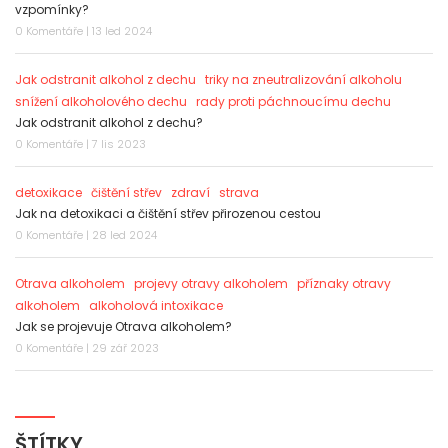
vzpomínky?
0 Komentáře | 13 led 2024
Jak odstranit alkohol z dechu
triky na zneutralizování alkoholu
snížení alkoholového dechu
rady proti páchnoucímu dechu
Jak odstranit alkohol z dechu?
0 Komentáře | 7 lis 2023
detoxikace
čištění střev
zdraví
strava
Jak na detoxikaci a čištění střev přirozenou cestou
0 Komentáře | 28 led 2024
Otrava alkoholem
projevy otravy alkoholem
příznaky otravy
alkoholem
alkoholová intoxikace
Jak se projevuje Otrava alkoholem?
0 Komentáře | 29 zář 2023
ŠTÍTKY