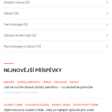
Osobní rozvoj
(6)
Zdraví
(6)
Technologie
(5)
Zdravý životní styl
(4)
Psychologie a zdraví
(4)
NEJNOVĚJŠÍ PŘÍSPĚVKY
pervitin
účinky pervitinu
detox
závislost
zdraví
Jak se rychle zbavit účinků pervitinu - co skutečně pomůže
0 Komentáře | 2 pro 2025
uložení fotek
cloudové služby
externí disky
zálohování fotek
Optimalizace uložení fotek: Jaký je nejlepší způsob pro vaše