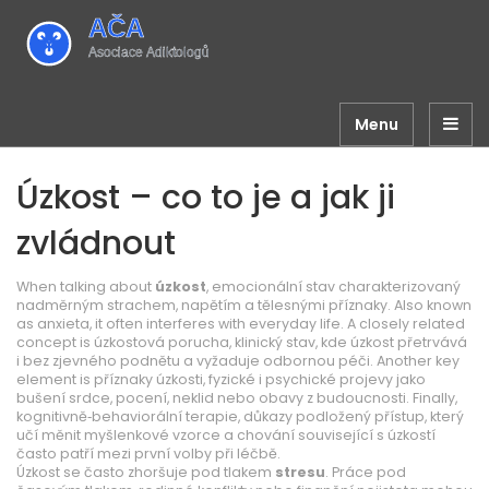
Menu
Úzkost – co to je a jak ji
zvládnout
When talking about
úzkost
,
emocionální stav charakterizovaný
nadměrným strachem, napětím a tělesnými příznaky
. Also known
as
anxieta
, it often interferes with everyday life. A closely related
concept is
úzkostová porucha
,
klinický stav, kde úzkost přetrvává
i bez zjevného podnětu a vyžaduje odbornou péči
. Another key
element is
příznaky úzkosti
,
fyzické i psychické projevy jako
bušení srdce, pocení, neklid nebo obavy z budoucnosti
. Finally,
kognitivně‑behaviorální terapie
,
důkazy podložený přístup, který
učí měnit myšlenkové vzorce a chování související s úzkostí
často patří mezi první volby při léčbě.
Úzkost se často zhoršuje pod tlakem
stresu
. Práce pod