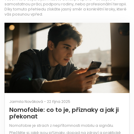
samostatnou práci, podporu rodiny, nebo profesionální terapii.
Díky tomuto přehledu získáte jasný směr a konkrétní kroky, které
vás posunou vpřed.
Jarmila Nováková - 22 října 2025
Nomofobie: co to je, příznaky a jak ji
překonat
Nomofobie je strach z nepřítomnosti mobilu a signálu.
Přečtěte si, jaké jsou příznaky, dopad na zdraví a praktické