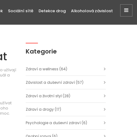
ek
Sociální sítě
Detekce drog
Alkoholová závislost
Kategorie
at
Zdraví a wellness
(64)
o užívají
tuál a
Závislost a duševní zdraví
(57)
Zdraví a životní styl
(28)
užívat
Mnoho
Zdraví a drogy
(17)
pomoc.
Psychologie a duševní zdraví
(6)
Osobní rozvoj
(6)