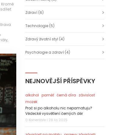
. Kromě
sdílet
Zdraví
(6)
strava
Technologie
(5)
é
Zdravý životní styl
(4)
iály,
Psychologie a zdraví
(4)
NEJNOVĚJŠÍ PŘÍSPĚVKY
alkohol
paměť
černá díra
závislost
mozek
Proč si po alkoholu nic nepamatuju?
Vědecké vysvětlení černých děr
0 Komentáře | 28 lis 2025
závislost na mobilu
projevy závislosti