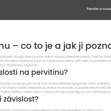
Pervitin a moz
nu – co to je a jak ji pozn
imulantní droga, která rychle mění náladu i tělesné funkce. Lidé ho čast
osti. Problém nastane, když se z jednorázového užití mění pravidelný ri
á o skutečnou závislost.
slosti na pervitinu?
yšlenky na drogu, pocit, že bez ní nedokážete fungovat, nebo potřeba 
 se objeví neklid, nespavost, ztráta chuti k jídlu a úbytek hmotnosti. 
e. Pokud vidíte u sebe nebo u známých tyto příznaky, je čas vyhledat 
 závislost?
diktologa, psychologa nebo lékaře specializovaného na drogovou