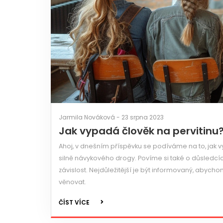
Jarmila Nováková - 23 srpna 2023
Jak vypadá člověk na pervitinu
Ahoj, v dnešním příspěvku se podíváme na to, jak v
silně návykového drogy. Povíme si také o důsledcích
závislost. Nejdůležitější je být informovaný, ab
věnovat.
ČÍST VÍCE