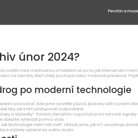
Pervitin a moz
hiv únor 2024?
d rozdílů mezi marihuanou a hašišem až po to, jak internet věcí mění
em na čtenáře, kteří chtějí pochopit rizika i možnosti prevence. Pojď
rog po moderní technologie
exní průvodce“, kde jsme vysvětlili původ, způsoby užití a právní sta
dali tipy, jak k nim přistupovat zodpovědně.
jí znaky a důsledky“. Pomohl čtenářům rozpoznat první varovné signály 
 je důležité vyhledat pomoc včas.
í: Jak technologie mění náš svět“. Ukázali jsme, jak IoT usnadňuje domá
 která můžete začlenit do svého života.