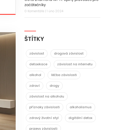
začátečníky
0 Komentáře | 1 úno 2024
ŠTÍTKY
závislost
drogová závislost
detoxikace
závislost na internetu
alkohol
léčba závislosti
zdraví
drogy
závislost na alkoholu
příznaky závislosti
alkoholismus
zdravý životní styl
digitální detox
projevy závislosti