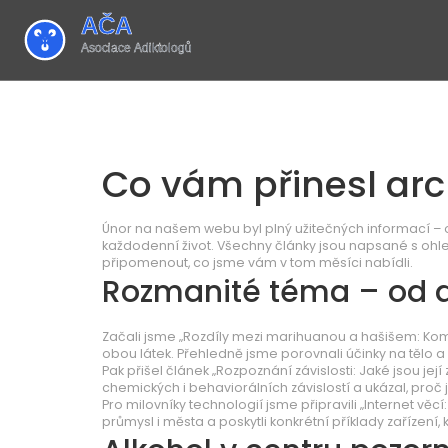
Co vám přinesl arc
Únor na našem webu byl plný užitečných informací – o
každodenní život. Všechny články jsou napsané s ohled
připomenout, co jsme vám v tom měsíci nabídli.
Rozmanité téma – od d
Začali jsme „Rozdíly mezi marihuanou a hašišem: Kompl
obou látek. Přehledně jsme porovnali účinky na tělo a 
Pak přišel článek „Rozpoznání závislosti: Jaké jsou je
chemických i behaviorálních závislostí a ukázal, proč
Pro milovníky technologií jsme připravili „Internet věc
průmysl i města a poskytli konkrétní příklady zařízení,