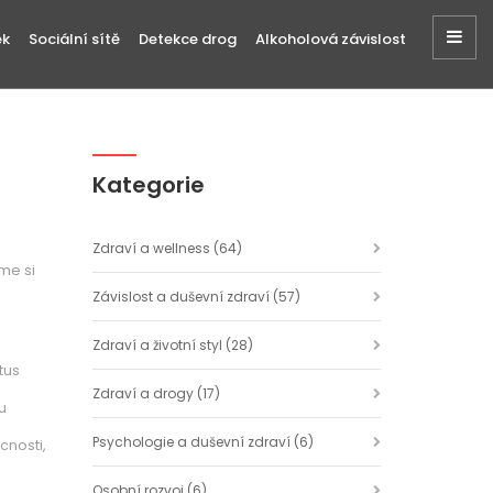
ek
Sociální sítě
Detekce drog
Alkoholová závislost
Kategorie
Zdraví a wellness
(64)
me si
Závislost a duševní zdraví
(57)
Zdraví a životní styl
(28)
tus
Zdraví a drogy
(17)
u
Psychologie a duševní zdraví
(6)
cnosti,
Osobní rozvoj
(6)