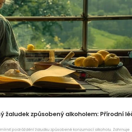
ný žaludek způsobený alkoholem: Přírodní l
 zmírnit podráždění žaludku způsobené konzumací alkoholu. Zahrnuje