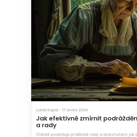
Lukáš Kopal - 17 února 2024
Jak efektivně zmírnit podráždě
a rady
Článek poskytuje praktické rady a doporučení, jak