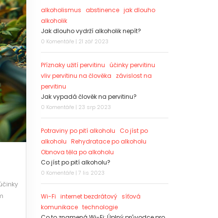
alkoholismus
abstinence
jak dlouho
alkoholik
Jak dlouho vydrží alkoholik nepít?
0 Komentáře | 21 zář 2023
Příznaky užití pervitinu
účinky pervitinu
vliv pervitinu na člověka
závislost na
pervitinu
Jak vypadá člověk na pervitinu?
0 Komentáře | 23 srp 2023
Potraviny po pití alkoholu
Co jíst po
alkoholu
Rehydratace po alkoholu
Obnova těla po alkoholu
Co jíst po pití alkoholu?
0 Komentáře | 7 lis 2023
účinky
ám
Wi-Fi
internet bezdrátový
síťová
komunikace
technologie
Co to znamená Wi-Fi: Úplný průvodce pro