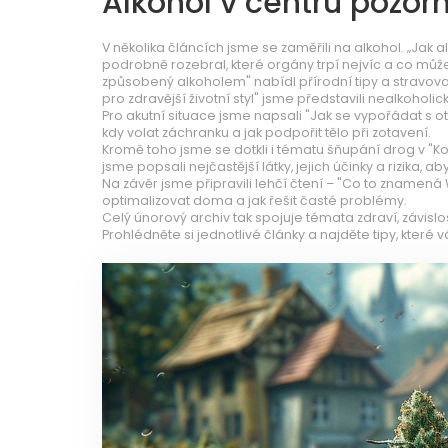
Alkohol v centru pozorn
V několika článcích jsme se zaměřili na alkohol. „Ja
podrobně rozebral, které orgány trpí nejvíc a co můžet
způsobený alkoholem" nabídl přírodní tipy a stravovací
pro zdravější životní styl" jsme představili nealkoholic
Pro akutní situace jsme napsali "Jak se vypořádat s o
kdy volat záchranku a jak podpořit tělo při zotavení.
Kromě toho jsme se dotkli i tématu šňupání drog v "K
jsme popsali nejčastější látky, jejich účinky a rizika, 
Na závěr jsme připravili lehčí čtení – "Co to znamená Wi‑
optimalizovat doma a jak řešit časté problémy.
Celý únorový archiv tak spojuje témata zdraví, závislo
Prohlédněte si jednotlivé články a najděte tipy, které