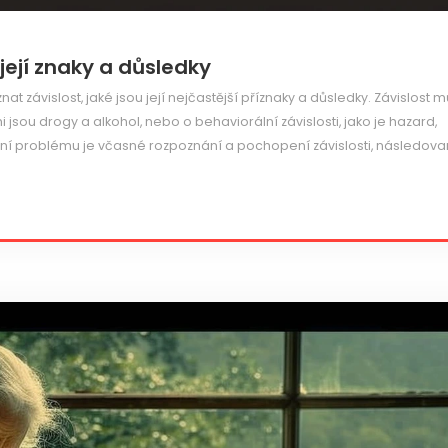
 její znaky a důsledky
t závislost, jaké jsou její nejčastější příznaky a důsledky. Závislost 
jsou drogy a alkohol, nebo o behaviorální závislosti, jako je hazard,
í problému je včasné rozpoznání a pochopení závislosti, následov