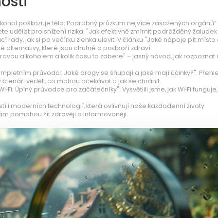
osti
k alkohol poškozuje tělo: Podrobný průzkum nejvíce zasažených orgánů“
e udělat pro snížení rizika. "Jak efektivně zmírnit podrážděný žaludek
 rady, jak si po večírku zlehka ulevit. V článku "Jaké nápoje pít místo
ké alternativy, které jsou chutné a podpoří zdraví.
travou alkoholem a kolik času to zabere" – jasný návod, jak rozpoznat 
ompletním průvodci: Jaké drogy se šňupají a jaké mají účinky?". Přeh
aby čtenáři věděli, co mohou očekávat a jak se chránit.
Fi: Úplný průvodce pro začátečníky". Vysvětlili jsme, jak Wi‑Fi funguje, j
stí i moderních technologií, která ovlivňují naše každodenní životy.
 vám pomohou žít zdravěji a informovaněji.