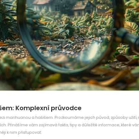
išem: Komplexní průvodce
ezi marihuanou a hašišem. Prozkoumáme jejich původ, způsoby užití, 
ích. Přinášíme vám zajímavá fakta, tipy a důležité informace, které v
ji k nim přistupovat.