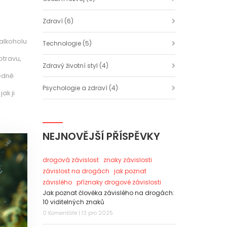
Zdraví
(6)
 alkoholu
Technologie
(5)
otravu,
Zdravý životní styl
(4)
ledně
Psychologie a zdraví
(4)
ak ji
NEJNOVĚJŠÍ PŘÍSPĚVKY
drogová závislost
znaky závislosti
závislost na drogách
jak poznat
závislého
příznaky drogové závislosti
Jak poznat člověka závislého na drogách:
10 viditelných znaků
0 Komentáře | 13 pro 2025