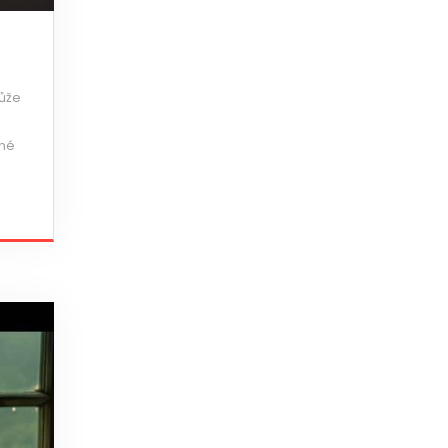
může
ané