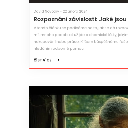
David Novotný - 22 února 2024
Rozpoznání závislosti: Jaké jsou
V tomto článku se podíváme na to, jak se dá rozpozna
mít mnoho podob, ať už jde o chemické látky, jakými 
nakupování nebo práce. Klíčem k úspěšnému řešen
hledáním odborné pomoci.
ČÍST VÍCE