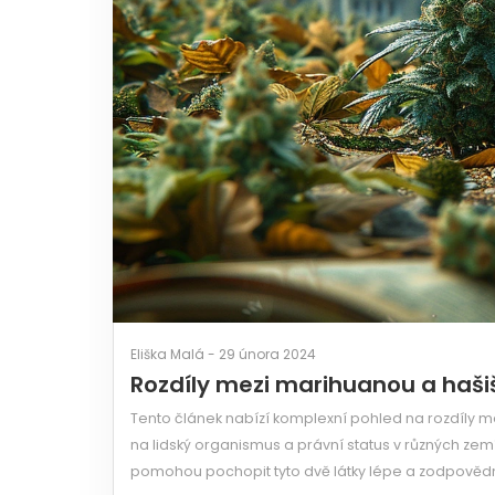
Eliška Malá - 29 února 2024
Rozdíly mezi marihuanou a haš
Tento článek nabízí komplexní pohled na rozdíly m
na lidský organismus a právní status v různých zem
pomohou pochopit tyto dvě látky lépe a zodpovědně