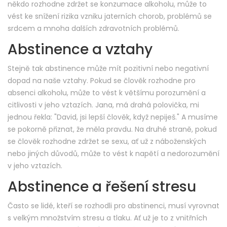
někdo rozhodne zdržet se konzumace alkoholu, může to
vést ke snížení rizika vzniku jaterních chorob, problémů se
srdcem a mnoha dalších zdravotních problémů.
Abstinence a vztahy
Stejně tak abstinence může mít pozitivní nebo negativní
dopad na naše vztahy. Pokud se člověk rozhodne pro
absenci alkoholu, může to vést k většímu porozumění a
citlivosti v jeho vztazích. Jana, má drahá polovička, mi
jednou řekla: "David, jsi lepší člověk, když nepiješ." A musíme
se pokorně přiznat, že měla pravdu. Na druhé straně, pokud
se člověk rozhodne zdržet se sexu, ať už z náboženských
nebo jiných důvodů, může to vést k napětí a nedorozumění
v jeho vztazích.
Abstinence a řešení stresu
Často se lidé, kteří se rozhodli pro abstinenci, musí vyrovnat
s velkým množstvím stresu a tlaku. Ať už je to z vnitřních