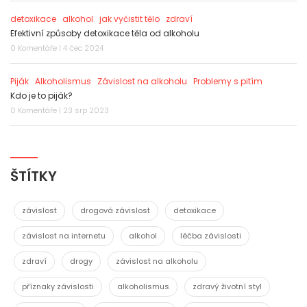
detoxikace
alkohol
jak vyčistit tělo
zdraví
Efektivní způsoby detoxikace těla od alkoholu
0 Komentáře | 4 čec 2024
Piják
Alkoholismus
Závislost na alkoholu
Problemy s pitím
Kdo je to piják?
0 Komentáře | 23 srp 2023
ŠTÍTKY
závislost
drogová závislost
detoxikace
závislost na internetu
alkohol
léčba závislosti
zdraví
drogy
závislost na alkoholu
příznaky závislosti
alkoholismus
zdravý životní styl