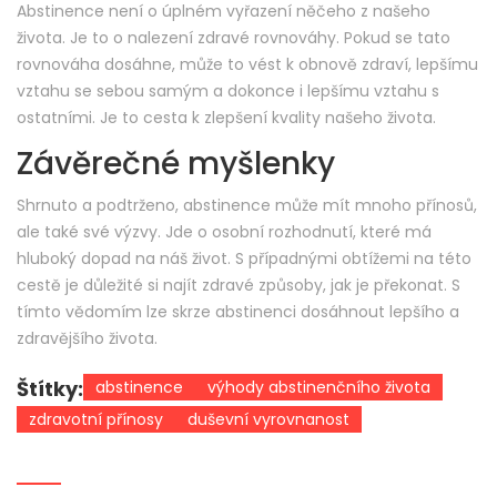
Abstinence není o úplném vyřazení něčeho z našeho
života. Je to o nalezení zdravé rovnováhy. Pokud se tato
rovnováha dosáhne, může to vést k obnově zdraví, lepšímu
vztahu se sebou samým a dokonce i lepšímu vztahu s
ostatními. Je to cesta k zlepšení kvality našeho života.
Závěrečné myšlenky
Shrnuto a podtrženo, abstinence může mít mnoho přínosů,
ale také své výzvy. Jde o osobní rozhodnutí, které má
hluboký dopad na náš život. S případnými obtížemi na této
cestě je důležité si najít zdravé způsoby, jak je překonat. S
tímto vědomím lze skrze abstinenci dosáhnout lepšího a
zdravějšího života.
Štítky:
abstinence
výhody abstinenčního života
zdravotní přínosy
duševní vyrovnanost