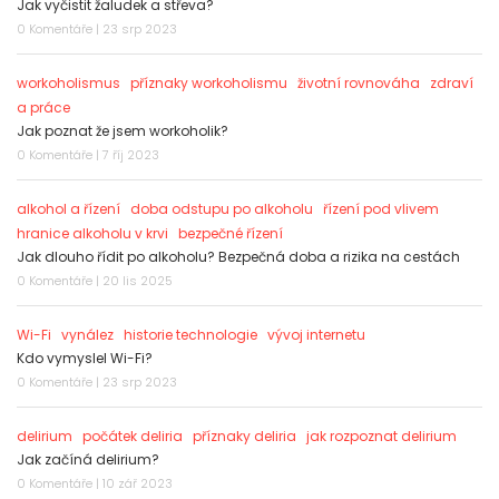
Jak vyčistit žaludek a střeva?
0 Komentáře | 23 srp 2023
workoholismus
příznaky workoholismu
životní rovnováha
zdraví
a práce
Jak poznat že jsem workoholik?
0 Komentáře | 7 říj 2023
alkohol a řízení
doba odstupu po alkoholu
řízení pod vlivem
hranice alkoholu v krvi
bezpečné řízení
Jak dlouho řídit po alkoholu? Bezpečná doba a rizika na cestách
0 Komentáře | 20 lis 2025
Wi-Fi
vynález
historie technologie
vývoj internetu
Kdo vymyslel Wi-Fi?
0 Komentáře | 23 srp 2023
delirium
počátek deliria
příznaky deliria
jak rozpoznat delirium
Jak začíná delirium?
0 Komentáře | 10 zář 2023