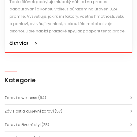
Tento článek poskytuje hluboký náhled na proces
odbourávání alkoholu v těle, s důrazem na úroveň 0,24
promile. Vysvětluje, jak různí faktory, včetně hmotnosti, věku
a pohlaví, ovlivňují rychlost, s jakou tělo metabolizuje
alkohol. Dále nabízí praktické tipy, jak podpořit tento proces
a jaké kroky by měly být učiněny pro bezpečný návrat do
ČÍST VÍCE
běžných aktivit po požití alkoholu.
Kategorie
Zdraví a wellness
(64)
Závislost a duševní zdraví
(57)
Zdraví a životní styl
(28)