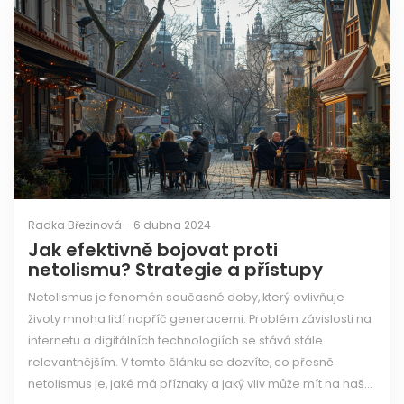
Radka Březinová - 6 dubna 2024
Jak efektivně bojovat proti
netolismu? Strategie a přístupy
Netolismus je fenomén současné doby, který ovlivňuje
životy mnoha lidí napříč generacemi. Problém závislosti na
internetu a digitálních technologiích se stává stále
relevantnějším. V tomto článku se dozvíte, co přesně
netolismus je, jaké má příznaky a jaký vliv může mít na naše