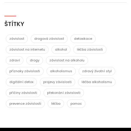
ŠTÍTKY
závislost
drogová závislost
detoxikace
závislost na internetu
alkohol
léčba závislosti
zdraví
drogy
závislost na alkoholu
příznaky závislosti
alkoholismus
zdravý životní styl
digitální detox
projevy závislosti
léčba alkoholismu
příčiny závislosti
překonání závislosti
prevence závislosti
léčba
pomoc