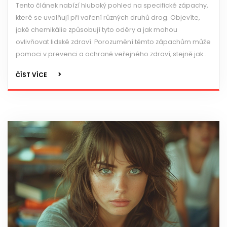
Tento článek nabízí hluboký pohled na specifické zápachy,
které se uvolňují při vaření různých druhů drog. Objevíte,
jaké chemikálie způsobují tyto odéry a jak mohou
ovlivňovat lidské zdraví. Porozumění těmto zápachům může
pomoci v prevenci a ochraně veřejného zdraví, stejně jako
v identifikaci nelegálních činností v obytných oblastech.
ČÍST VÍCE