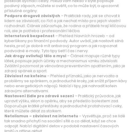
poškodit dýchací cesty. Pokud vám někdo v bytě popisuje
podivný zápach, můžete si ověřit, co to může být, a upozornit
příslušné orgány.
Podpora drogově závislých
– Praktické rady, jak se chovat k
lidem se závislostí, co říct a jak nechat místo pro jejich vlastní
rozhodnutí. Článek zdůrazňuje, že rodina a přátelé hrají klíčovou
roli, ale je potřeba i profesionální léčba.
Internetová bezpečnost
– Přehled hlavních hrozeb – od
kyberšikany po finanční podvody. Autor uvádí, jak nastavit silná
hesla, proč je dobré mít antivirový program a jak rozpoznat
podvodné e‑maily. Tyto tipy šetří čas i nervy.
Jak drogy ovlivňují tělo a mysl
– Článek mapuje různé typy
látek, popisuje jejich účinky a mechanismus vzniku závislosti.
Zvláštní pozornost je věnována preventivním opatřením, jako je
zdravý spánek a sport.
Závislost na kofeinu
– Přehled příznaků, jako je nervozita a
problémy se spánkem, a jednoduché kroky, jak snížit příjem kávy
nebo energetických nápojů. Nabízí i tipy, jak nahradit kofein
zdravými alternativami.
Nastavení židle pro zdravé sezení
– Praktický průvodce, jak
upravit výšku, sklon a opěrku, aby se předešlo bolestem zad.
Doporučuje krátké přestávky a jednoduché protahovací cviky,
které můžete dělat za stolkem.
Netolismus – závislost na internetu
– Vysvětluje, proč se lidé
tak snadno přichytí na sociální sítě a co dělat, když se chce
odpojit. Nabízí digitální detox v podobě nastavení časových
limitů a offline aktivit.