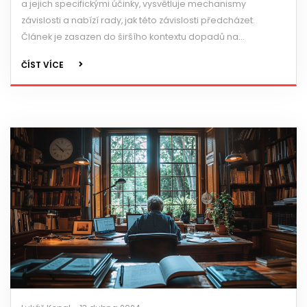
a jejich specifickými účinky, vysvětluje mechanismy
závislosti a nabízí rady, jak této závislosti předcházet.
Článek je zasazen do širšího kontextu dopadů na
společnost a zdůrazňuje význam prevence.
ČÍST VÍCE