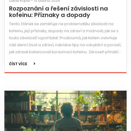
Lukáš Kopal - 13 dubna 2024
Rozpoznání a řešení závislosti na
kofeinu: Příznaky a dopady
Tento článek se zaměřuje na problematiku závislosti na
kofeinu, její příznaky, dopady na zdraví a možnosti, jak se s
touto závislostí vypořádat. Prozkoumá, jak kofein ovlivňuje
náš denní život a zdraví, nabídne tipy na odvykání a poradí,
jak zdravě balancovat konzumaci kofeinu. Zároveň přináší
zajímavé fakty o kofeinu a jeho účincích.
ČÍST VÍCE