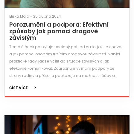
Eliška Malá - 25 dubna 2024
Porozumění a podpora: Efektivní
způsoby jak pomoci drogově
závislým
Tento článek poskytuje ucelený pohled na to, jak se chovat
a jak pomoci osobám trpícím drogovou závislostí. Nabízí
praktické rady, jak se vcítit do situace závislých a jak
efektivně komunikovat. Zdůrazňuje význam podpory ze
strany rodiny a přátel a poukazuje na možnosti léčby a
rehabilitace. Článek také zdůrazňuje důležitost prevence a
ČÍST VÍCE
vzdělávání v kontextu drogové závislosti.