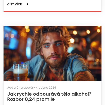
životy. Navíc nabízíme praktické rady a tipy, jak se netolismu
ČÍST VÍCE
vyhýbat nebo jak ze spirály závislosti na internetu uniknout.
Adéla Chalupová - 4 dubna 2024
Jak rychle odbourává tělo alkohol?
Rozbor 0,24 promile