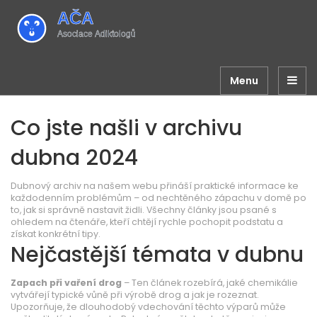
Menu
Co jste našli v archivu
dubna 2024
Dubnový archiv na našem webu přináší praktické informace ke
každodenním problémům – od nechtěného zápachu v domě po
to, jak si správně nastavit židli. Všechny články jsou psané s
ohledem na čtenáře, kteří chtějí rychle pochopit podstatu a
získat konkrétní tipy.
Nejčastější témata v dubnu
Zapach při vaření drog
– Ten článek rozebírá, jaké chemikálie
vytvářejí typické vůně při výrobě drog a jak je rozeznat.
Upozorňuje, že dlouhodobý vdechování těchto výparů může