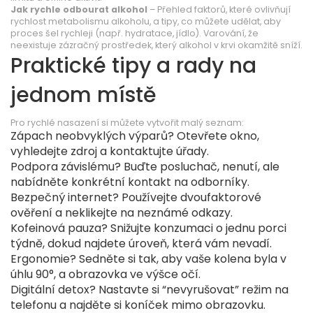
Jak rychle odbourat alkohol
– Přehled faktorů, které ovlivňují
rychlost metabolismu alkoholu, a tipy, co můžete udělat, aby
proces šel rychleji (např. hydratace, jídlo). Varování, že
neexistuje zázračný prostředek, který alkohol v krvi okamžitě sníží.
Praktické tipy a rady na
jednom místě
Pro rychlé nasazení si můžete vytvořit malý seznam:
Zápach neobvyklých výparů? Otevřete okno,
vyhledejte zdroj a kontaktujte úřady.
Podpora závislému? Buďte posluchač, nenutí, ale
nabídněte konkrétní kontakt na odborníky.
Bezpečný internet? Používejte dvoufaktorové
ověření a neklikejte na neznámé odkazy.
Kofeinová pauza? Snižujte konzumaci o jednu porci
týdně, dokud najdete úroveň, která vám nevadí.
Ergonomie? Sedněte si tak, aby vaše kolena byla v
úhlu 90°, a obrazovka ve výšce očí.
Digitální detox? Nastavte si “nevyrušovat” režim na
telefonu a najděte si koníček mimo obrazovku.