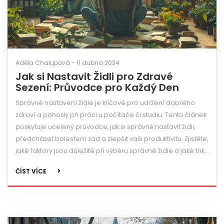
Adéla Chalupová - 11 dubna 2024
Jak si Nastavit Židli pro Zdravé
Sezení: Průvodce pro Každý Den
Správné nastavení židle je klíčové pro udržení dobrého
zdraví a pohody při práci u počítače či studiu. Tento článek
poskytuje ucelený průvodce, jak si správně nastavit židli,
předcházet bolestem zad a zlepšit vaši produktivitu. Zjistěte,
jaké faktory jsou důležité při výběru správné židle a jaké triky
mohou pomoci v dlouhodobém zachování vašeho zdraví.
ČÍST VÍCE