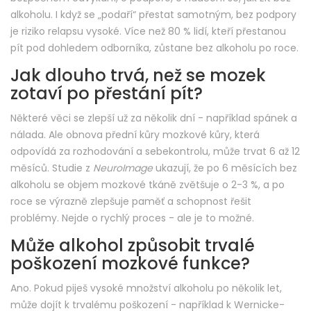
alkoholu. I když se „podaří“ přestat samotným, bez podpory
je riziko relapsu vysoké. Více než 80 % lidí, kteří přestanou
pít pod dohledem odborníka, zůstane bez alkoholu po roce.
Jak dlouho trvá, než se mozek
zotaví po přestání pít?
Některé věci se zlepší už za několik dní - například spánek a
nálada. Ale obnova přední kůry mozkové kůry, která
odpovídá za rozhodování a sebekontrolu, může trvat 6 až 12
měsíců. Studie z
NeuroImage
ukazují, že po 6 měsících bez
alkoholu se objem mozkové tkáně zvětšuje o 2-3 %, a po
roce se výrazně zlepšuje paměť a schopnost řešit
problémy. Nejde o rychlý proces - ale je to možné.
Může alkohol způsobit trvalé
poškození mozkové funkce?
Ano. Pokud piješ vysoké množství alkoholu po několik let,
může dojít k trvalému poškození - například k Wernicke-