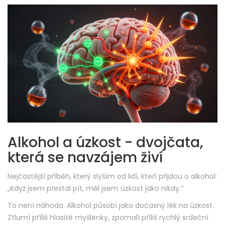
Alkohol a úzkost - dvojčata,
která se navzájem živí
Nejčastější příběh, který slyším od lidí, kteří přijdou o alkohol:
„Když jsem přestal pít, měl jsem úzkost jako nikdy.“
To není náhoda. Alkohol působí jako dočasný lék na úzkost.
Ztlumí příliš hlasité myšlenky, zpomalí příliš rychlý srdeční