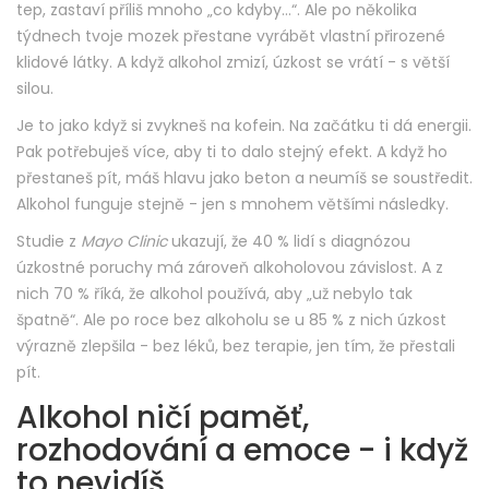
tep, zastaví příliš mnoho „co kdyby…“. Ale po několika
týdnech tvoje mozek přestane vyrábět vlastní přirozené
klidové látky. A když alkohol zmizí, úzkost se vrátí - s větší
silou.
Je to jako když si zvykneš na kofein. Na začátku ti dá energii.
Pak potřebuješ více, aby ti to dalo stejný efekt. A když ho
přestaneš pít, máš hlavu jako beton a neumíš se soustředit.
Alkohol funguje stejně - jen s mnohem většími následky.
Studie z
Mayo Clinic
ukazují, že 40 % lidí s diagnózou
úzkostné poruchy má zároveň alkoholovou závislost. A z
nich 70 % říká, že alkohol používá, aby „už nebylo tak
špatně“. Ale po roce bez alkoholu se u 85 % z nich úzkost
výrazně zlepšila - bez léků, bez terapie, jen tím, že přestali
pít.
Alkohol ničí paměť,
rozhodování a emoce - i když
to nevidíš