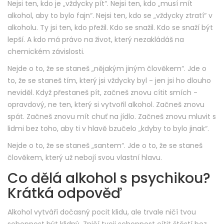
Nejsi ten, kdo je „vždycky pít“. Nejsi ten, kdo „musí mít
alkohol, aby to bylo fajn“. Nejsi ten, kdo se „vždycky ztratí“ v
alkoholu. Ty jsi ten, kdo přežil. Kdo se snažil. Kdo se snaží být
lepší. A kdo má právo na život, který nezakládáš na
chemickém závislosti.
Nejde o to, že se staneš „nějakým jiným člověkem“. Jde o
to, že se staneš tím, který jsi vždycky byl - jen jsi ho dlouho
neviděl. Když přestaneš pít, začneš znovu cítit smích -
opravdový, ne ten, který si vytvořil alkohol. Začneš znovu
spát. Začneš znovu mít chuť na jídlo. Začneš znovu mluvit s
lidmi bez toho, aby ti v hlavě bzučelo „kdyby to bylo jinak“.
Nejde o to, že se staneš „santem“. Jde o to, že se staneš
člověkem, který už nebojí svou vlastní hlavu.
Co dělá alkohol s psychikou?
Krátká odpověď
Alkohol vytváří dočasný pocit klidu, ale trvale ničí tvou