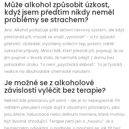
Může alkohol způsobit úzkost,
když jsem předtím nikdy neměl
problémy se strachem?
Ano. Alkohol potlačuje příliš aktivní nervový systém, ale když
přestaneš pít, mozek se snaží „vyrovnat“ - a to způsobí
přehřátí. Výsledek: zrychlený srdeční tep, potení, náhlé
úzkostné případy. Mnozí lidé, kteří přestali pít, popisují, že se
jim poprvé v životě stalo, že nemohli odejít z domu bez
panického útoku. To není „psychická slabost“. To je fyzická
reakce na dlouhodobé chemické narušení.
Je možné se z alkoholové
závislosti vyléčit bez terapie?
Někteří lidé přestanou pít sami - ale je to nebezpečné. Při
náhlém přerušení může dojít k závažným příznakům, jako
jsou křeče, halucinace nebo delirium tremens, které mohou
být životně ohrožující. Terapie není jen o „hovoru“. Je o
bezpečném odvykání, o podpoře, o naučení se, jak žít bez