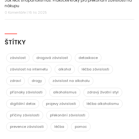
Jak léčit shopaholismus: Praktické kroky pro překonání závislosti na
nákupu
0 Komentáře | 16 lis 2025
ŠTÍTKY
závislost
drogová závislost
detoxikace
závislost na internetu
alkohol
léčba závislosti
zdraví
drogy
závislost na alkoholu
příznaky závislosti
alkoholismus
zdravý životní styl
digitální detox
projevy závislosti
léčba alkoholismu
příčiny závislosti
překonání závislosti
prevence závislosti
léčba
pomoc