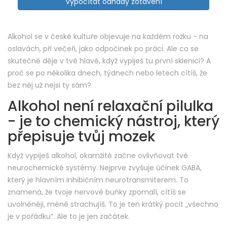
Vypočítat odhady zotavení
Alkohol se v české kultuře objevuje na každém rožku - na
oslavách, při večeři, jako odpočinek po práci. Ale co se
skutečně děje v tvé hlavě, když vypiješ tu první sklenici? A
proč se po několika dnech, týdnech nebo letech cítíš, že
bez něj už nejsi ty sám?
Alkohol není relaxační pilulka
- je to chemický nástroj, který
přepisuje tvůj mozek
Když vypiješ alkohol, okamžitě začne ovlivňovat tvé
neurochemické systémy. Nejprve zvyšuje účinek GABA,
který je hlavním inhibičním neurotransmiterem. To
znamená, že tvoje nervové buňky zpomalí, cítíš se
uvolněněji, méně strachujíš. To je ten krátký pocit „všechno
je v pořádku“. Ale to je jen začátek.