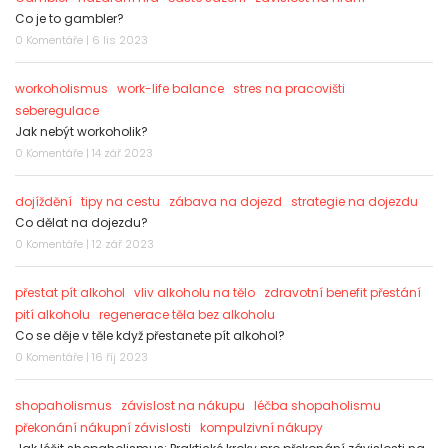
Co je to gambler?
0 Komentáře | 6 lis 2023
workoholismus
work-life balance
stres na pracovišti
seberegulace
Jak nebýt workoholik?
0 Komentáře | 14 zář 2023
dojíždění
tipy na cestu
zábava na dojezd
strategie na dojezdu
Co dělat na dojezdu?
0 Komentáře | 12 zář 2023
přestat pít alkohol
vliv alkoholu na tělo
zdravotní benefit přestání
pití alkoholu
regenerace těla bez alkoholu
Co se děje v těle když přestanete pít alkohol?
0 Komentáře | 16 říj 2023
shopaholismus
závislost na nákupu
léčba shopaholismu
překonání nákupní závislosti
kompulzivní nákupy