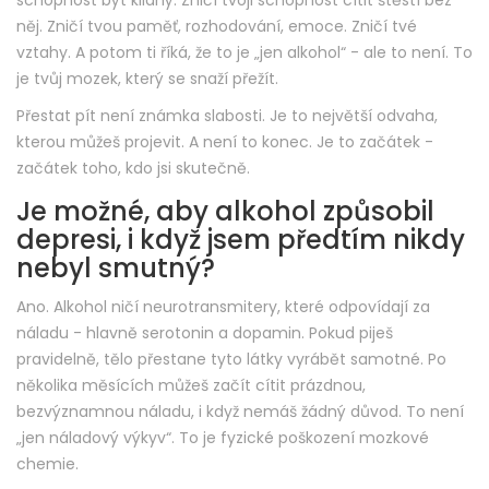
schopnost být klidný. Zničí tvoji schopnost cítit štěstí bez
něj. Zničí tvou paměť, rozhodování, emoce. Zničí tvé
vztahy. A potom ti říká, že to je „jen alkohol“ - ale to není. To
je tvůj mozek, který se snaží přežít.
Přestat pít není známka slabosti. Je to největší odvaha,
kterou můžeš projevit. A není to konec. Je to začátek -
začátek toho, kdo jsi skutečně.
Je možné, aby alkohol způsobil
depresi, i když jsem předtím nikdy
nebyl smutný?
Ano. Alkohol ničí neurotransmitery, které odpovídají za
náladu - hlavně serotonin a dopamin. Pokud piješ
pravidelně, tělo přestane tyto látky vyrábět samotné. Po
několika měsících můžeš začít cítit prázdnou,
bezvýznamnou náladu, i když nemáš žádný důvod. To není
„jen náladový výkyv“. To je fyzické poškození mozkové
chemie.