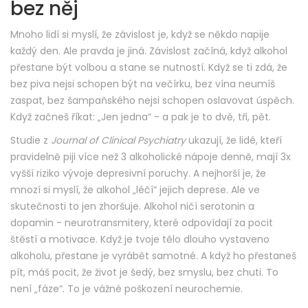
bez něj
Mnoho lidí si myslí, že závislost je, když se někdo napije
každý den. Ale pravda je jiná. Závislost začíná, když alkohol
přestane být volbou a stane se nutností. Když se ti zdá, že
bez piva nejsi schopen být na večírku, bez vína neumíš
zaspat, bez šampaňského nejsi schopen oslavovat úspěch.
Když začneš říkat: „Jen jedna“ - a pak je to dvě, tři, pět.
Studie z
Journal of Clinical Psychiatry
ukazují, že lidé, kteří
pravidelně piji více než 3 alkoholické nápoje denně, mají 3x
vyšší riziko vývoje depresivní poruchy. A nejhorší je, že
mnozí si myslí, že alkohol „léčí“ jejich deprese. Ale ve
skutečnosti to jen zhoršuje. Alkohol ničí serotonin a
dopamin - neurotransmitery, které odpovídají za pocit
štěstí a motivace. Když je tvoje tělo dlouho vystaveno
alkoholu, přestane je vyrábět samotné. A když ho přestaneš
pít, máš pocit, že život je šedý, bez smyslu, bez chuti. To
není „fáze“. To je vážné poškození neurochemie.