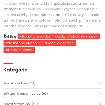
Korsakoffově syndromu, který způsobuje ztrátu paměti,
zmatenost a problémy s pohybem. I když se přestane pít,
některé účinky nejsou zpětně vratné. Čím dříve přestaneš,
tím větší je šance na zotavení. Ale i po letech pítí je možné
výrazné zlepšení - jen je potřeba čas a podpora.
Štítky:
alkohol a psychika
účinky alkoholu na mozek
závislost na alkoholu
alkohol a deprese
alkohol a úzkost
Kategorie
Zdraví a wellness
(64)
Závislost a duševní zdraví
(57)
Zdraví a životní styl
(28)