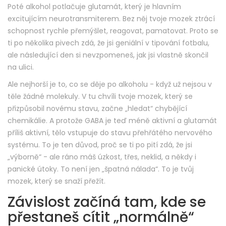
Poté alkohol potlačuje glutamát, který je hlavním
excitujícím neurotransmiterem. Bez něj tvoje mozek ztrácí
schopnost rychle přemýšlet, reagovat, pamatovat. Proto se
ti po několika pivech zdá, že jsi geniální v tipování fotbalu,
ale následující den si nevzpomeneš, jak jsi vlastně skončil
na ulici.
Ale nejhorší je to, co se děje po alkoholu - když už nejsou v
těle žádné molekuly. V tu chvíli tvoje mozek, který se
přizpůsobil novému stavu, začne „hledat“ chybějící
chemikálie. A protože GABA je teď méně aktivní a glutamát
příliš aktivní, tělo vstupuje do stavu přehřátého nervového
systému. To je ten důvod, proč se ti po pití zdá, že jsi
„výborně“ - ale ráno máš úzkost, třes, neklid, a někdy i
panické útoky. To není jen „špatná nálada“. To je tvůj
mozek, který se snaží přežít.
Závislost začíná tam, kde se
přestaneš cítit „normálně“