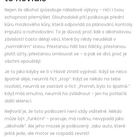
Nejen že alkohol způsobuje náladové výkyvy - ničí i tvou
schopnost přemýšlet. Dlouhodobé pítí poškozuje přední
kůru mozkového kůry, která odpovídá za plánování, kontroly
impulzů a rozhodování. To je důvod, proč lidé s alkoholovou
závislostí často dělají věci, které by nikdy neudělali v
„normálním“ stavu. Přestanou řídit bez řidičky, přestanou
platit účty, přestanou omlouvat se - a pak se diví, proč je
všichni opouštějí.
Je to jako kdyby se ti v hlavě ztratil vypínač. Když se něco
špatně děje, neumíš říct „stop“. Když se někdo na tebe
rozzlobí, neumíš se zastavit a říct: „Promiň, bylo to špatně.“
Když máš smutno, neumíš ho zvládnout - jen ho potlačíš
další sklenicí.
Nejhorší je, že toto poškození není vždy viditelné. Někdo
může být „funkční“ - pracuje, má rodinu, nevypadá jako
„alkoholik“. Ale jeho mozek je poškozený. Jako auto, které
ještě jede, ale motor se rozpadá zevnitř.