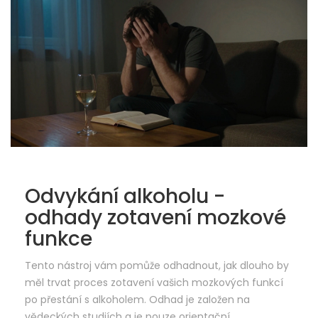
Odvykání alkoholu -
odhady zotavení mozkové
funkce
Tento nástroj vám pomůže odhadnout, jak dlouho by
měl trvat proces zotavení vašich mozkových funkcí
po přestání s alkoholem. Odhad je založen na
vědeckých studiích a je pouze orientační.