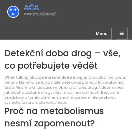
Menu
Detekční doba drog – vše,
co potřebujete vědět
When talking about
detekční doba drog
,
je to období po požití,
během kterého lze látku v těle detekovat pomocí laboratorních
testů
. Also known as
časové okno pro nález drog
, it determines,
jak dlouho zůstane drogy v krvi, moči nebo slinách. Bez jasné
představy o tomto okně není možné správně interpretovat
výsledky testů ani plánovat léčbu.
Proč na metabolismus
nesmí zapomenout?