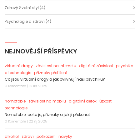
Zdravý životní styl
(4)
Psychologie a zdraví
(4)
NEJNOVĚJŠÍ PŘÍSPĚVKY
virtualní drogy
závislost na internetu
digitální závislost
psychika
a technologie
příznaky přetížení
Co jsou virtualní drogy a jak ovlivňují naši psychiku?
0 Komentáře | 16 lis 2025
nomofobie
závislost na mobilu
digitální detox
úzkost
technologie
Nomofobie: co to je, příznaky a jak ji překonat
0 Komentáře | 22 říj 2025
alkohol
zdraví
poškození
návyky