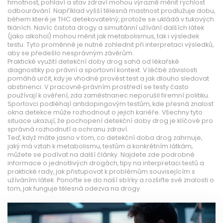
hmotnost, pohlaví a stav zdraví mohou výrazně měnit rychlost
odbourávání. Například vyšší tělesná mastnost prodlužuje dobu,
během které je THC detekovatelný, protože se ukládá v tukových
tkáních. Navíc čistota drogy a simultánní užívání dalších látek
(jako alkohol) mohou měnit jak metabolismus, tak i výsledek
testu. Tyto proměnné je nutné zohlednit při interpretaci výsledků,
aby se předešlo nesprávným závěrům.
Praktické využití detekční doby drog sahá od lékařské
diagnostiky po právní a sportovní kontext. V léčbě závislosti
pomáhá určit, kdy je vhodné provést test a jak dlouho sledovat
abstinenci. V pracovně‑právním prostředí se testy často
používají k ověření, zda zaměstnanec neporušil firemní politiku.
Sportovci podléhají antidopingovým testům, kde přesná znalost
okna detekce může rozhodnout o jejich kariéře. Všechny tyto
situace ukazují, že pochopení detekční doby drog je klíčové pro
správná rozhodnutí a ochranu zdraví.
Teď, když máte jasno v tom, co detekční doba drog zahrnuje,
jaký má vztah k metabolismu, testům a konkrétním látkám,
můžete se podívat na další články. Najdete zde podrobné
informace o jednotlivých drogách, tipy na interpretaci testů a
praktické rady, jak přistupovat k problémům souvisejícím s
užíváním látek. Ponořte se do naší sbírky a rozšiřte své znalosti o
tom, jak funguje tělesná odezva na drogy.