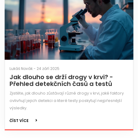
Lukáš Novák - 24 září 2025
Jak dlouho se drží drogy v krvi? -
Přehled detekčních časů a testů
Zjistěte, jak dlouho zůstávají různé drogy v krvi, jaké faktory
ovlivňují jejich detekci a které testy poskytují nejpřesnější
výsledky.
ČÍST VÍCE