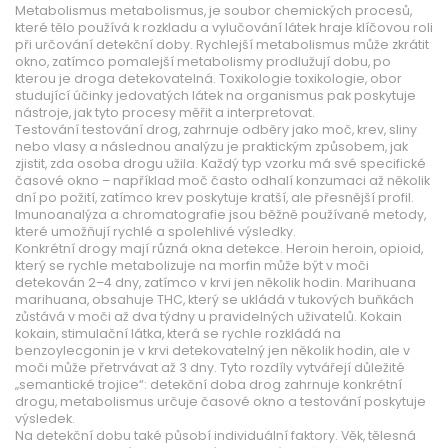
Metabolismus
metabolismus
,
je soubor chemických procesů,
které tělo používá k rozkladu a vylučování látek
hraje klíčovou roli
při určování detekční doby. Rychlejší metabolismus může zkrátit
okno, zatímco pomalejší metabolismy prodlužují dobu, po
kterou je droga detekovatelná. Toxikologie
toxikologie
,
obor
studující účinky jedovatých látek na organismus
pak poskytuje
nástroje, jak tyto procesy měřit a interpretovat.
Testování
testování drog
,
zahrnuje odběry jako moč, krev, sliny
nebo vlasy a následnou analýzu
je praktickým způsobem, jak
zjistit, zda osoba drogu užila. Každý typ vzorku má své specifické
časové okno – například moč často odhalí konzumaci až několik
dní po požití, zatímco krev poskytuje kratší, ale přesnější profil.
Imunoanalýza a chromatografie jsou běžně používané metody,
které umožňují rychlé a spolehlivé výsledky.
Konkrétní drogy mají různá okna detekce. Heroin
heroin
,
opioid,
který se rychle metabolizuje na morfin
může být v moči
detekován 2–4 dny, zatímco v krvi jen několik hodin. Marihuana
marihuana
,
obsahuje THC, který se ukládá v tukových buňkách
zůstává v moči až dva týdny u pravidelných uživatelů. Kokain
kokain
,
stimulační látka, která se rychle rozkládá na
benzoylecgonin
je v krvi detekovatelný jen několik hodin, ale v
moči může přetrvávat až 3 dny. Tyto rozdíly vytvářejí důležité
„semantické trojice“: detekční doba drog zahrnuje konkrétní
drogu, metabolismus určuje časové okno a testování poskytuje
výsledek.
Na detekční dobu také působí individuální faktory. Věk, tělesná