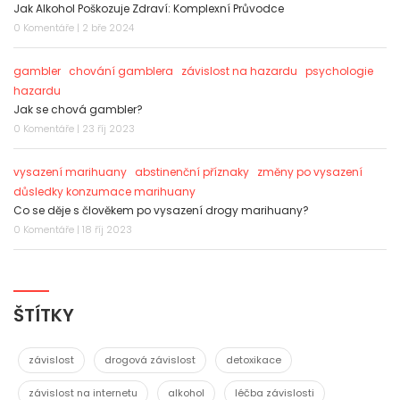
Jak Alkohol Poškozuje Zdraví: Komplexní Průvodce
0 Komentáře | 2 bře 2024
gambler
chování gamblera
závislost na hazardu
psychologie
hazardu
Jak se chová gambler?
0 Komentáře | 23 říj 2023
vysazení marihuany
abstinenční příznaky
změny po vysazení
důsledky konzumace marihuany
Co se děje s člověkem po vysazení drogy marihuany?
0 Komentáře | 18 říj 2023
ŠTÍTKY
závislost
drogová závislost
detoxikace
závislost na internetu
alkohol
léčba závislosti