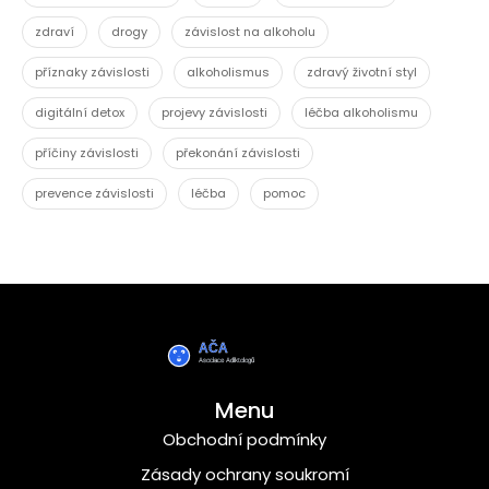
zdraví
drogy
závislost na alkoholu
příznaky závislosti
alkoholismus
zdravý životní styl
digitální detox
projevy závislosti
léčba alkoholismu
příčiny závislosti
překonání závislosti
prevence závislosti
léčba
pomoc
Menu
Obchodní podmínky
Zásady ochrany soukromí