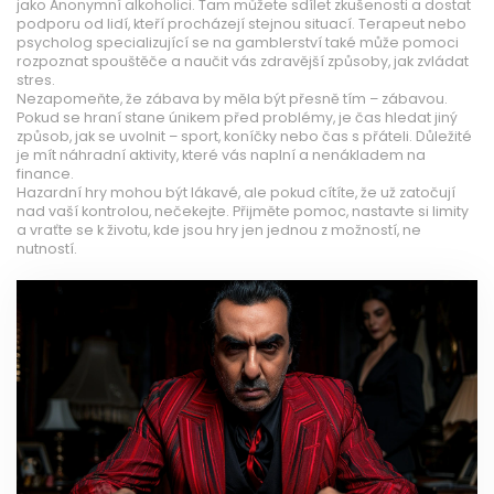
jako Anonymní alkoholici. Tam můžete sdílet zkušenosti a dostat
podporu od lidí, kteří procházejí stejnou situací. Terapeut nebo
psycholog specializující se na gamblerství také může pomoci
rozpoznat spouštěče a naučit vás zdravější způsoby, jak zvládat
stres.
Nezapomeňte, že zábava by měla být přesně tím – zábavou.
Pokud se hraní stane únikem před problémy, je čas hledat jiný
způsob, jak se uvolnit – sport, koníčky nebo čas s přáteli. Důležité
je mít náhradní aktivity, které vás naplní a nenákladem na
finance.
Hazardní hry mohou být lákavé, ale pokud cítíte, že už zatočují
nad vaší kontrolou, nečekejte. Přijměte pomoc, nastavte si limity
a vraťte se k životu, kde jsou hry jen jednou z možností, ne
nutností.