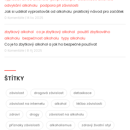
odvykání alkoholu
podpora při závislosti
Jak si udělat vyprostovák od alkoholu: praktický návod pro začátek
0 Komentáře | 14 lis 2025
zbytkový alkohol
co je zbytkový alkohol
použití zbytkového
alkoholu
bezpečnost alkoholu
typy alkoholu
Co je to zbytkový alkohol a jak ho bezpečně používat
0 Komentáře | 8 říj 2025
ŠTÍTKY
závislost
drogová závislost
detoxikace
závislost na internetu
alkohol
léčba závislosti
zdraví
drogy
závislost na alkoholu
příznaky závislosti
alkoholismus
zdravý životní styl