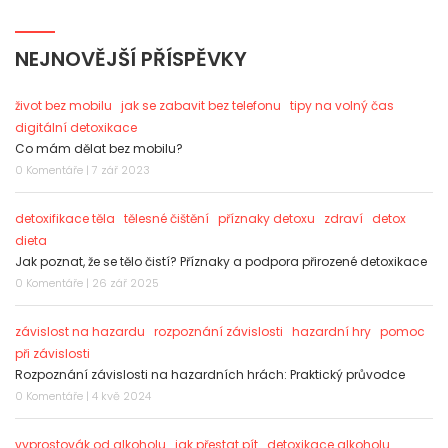
NEJNOVĚJŠÍ PŘÍSPĚVKY
život bez mobilu
jak se zabavit bez telefonu
tipy na volný čas
digitální detoxikace
Co mám dělat bez mobilu?
0 Komentáře | 7 zář 2023
detoxifikace těla
tělesné čištění
příznaky detoxu
zdraví
detox
dieta
Jak poznat, že se tělo čistí? Příznaky a podpora přirozené detoxikace
0 Komentáře | 26 zář 2025
závislost na hazardu
rozpoznání závislosti
hazardní hry
pomoc
při závislosti
Rozpoznání závislosti na hazardních hrách: Praktický průvodce
0 Komentáře | 4 kvě 2024
vyprostovák od alkoholu
jak přestat pít
detoxikace alkoholu