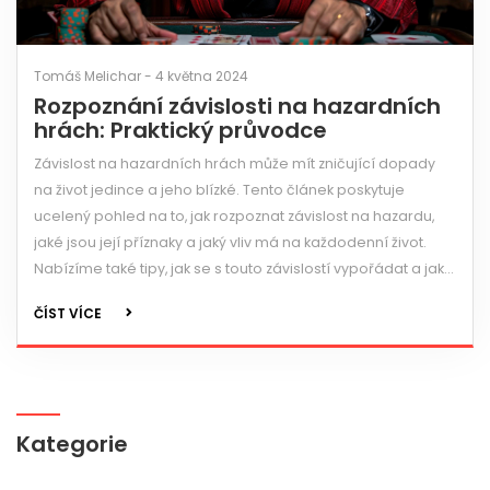
Tomáš Melichar - 4 května 2024
Rozpoznání závislosti na hazardních
hrách: Praktický průvodce
Závislost na hazardních hrách může mít zničující dopady
na život jedince a jeho blízké. Tento článek poskytuje
ucelený pohled na to, jak rozpoznat závislost na hazardu,
jaké jsou její příznaky a jaký vliv má na každodenní život.
Nabízíme také tipy, jak se s touto závislostí vypořádat a jaké
kroky můžete podniknout pro zotavení nebo pomoc
ČÍST VÍCE
blízkým.
Kategorie