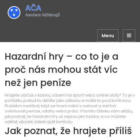
Menu
Hazardní hry – co to je a
proč nás mohou stát víc
než jen peníze
Hrajete občas v kasinu, sázení na sport nebo online sloty? To je v
pořádku, pokud to děláte jako zábavu a máte to pod kontrolou.
Problém nastává, když se hraní mění v nutnost a začíná
ovlivňovat peníze, vztahy nebo práci. V tomto článku vám ukážu,
jak poznat, že hazardní hry už nejsou jen hobby, a co můžete
udělat, abyste získali zpět kontrolu.
Jak poznat, že hrajete příliš