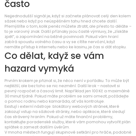
často
Nejjednodušší signál je, když si začnete plánovat celý den kolem
sázek nebo když po neúspěšném tahu hned chcete další.
Přemýšlíte o tom, kolik peněz můžete ztratit, ale přesto to děláte –
to je varovný znak. Další příznaky jsou časté výmluvy, že „získáte
zpět“, a zapomínání na běžné povinnosti. Pokud vám hraní
zabírá spoustu volného času a vy se cítíte nervózní, když
nemáte přístup k internetu nebo ke kasinu, je čas si dát stopku.
Co dělat, když se vám
hazard vymyká
Prvním krokem je přiznat si, že něco není v pořádku. To může být
nejtěžší, ale bez toho se nic nezmění. Další krok – nastavit si
pevný rozpočet a časový limit. Například jen 100 Kč a maximálně
30 minut týdně. Pokud máte problém se sami omezit, požádejte
o pomoc rodinu nebo kamaráda, ať vás kontroluje.
Existují i externí nástroje: blokátory webových stránek, které
zakazují vstup na sázkové stránky, nebo aplikace, které sledují
čas strávený hraním. Pokud už máte finanční problémy,
kontaktujte poradenské služby, které vám pomohou vytvořit plán
splátek a zamezit dalším úvěrům.
V mnoha městech fungují skupinové setkání pro hráče, podobně