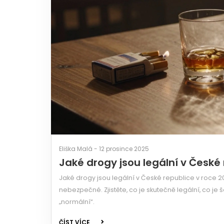
Eliška Malá - 12 prosince 2025
Jaké drogy jsou legální v České
Jaké drogy jsou legální v České republice v roce 202
nebezpečné. Zjistěte, co je skutečně legální, co je
„normální“.
ČÍST VÍCE