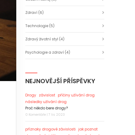
Zdraví
(6)
Technologie
(5)
Zdravý životní styl
(4)
Psychologie a zdraví
(4)
NEJNOVĚJŠÍ PŘÍSPĚVKY
Drogy
závislost
příčiny užívání drog
následky užívání drog
Proč někdo bere drogy?
0 Komentáře | 7 lis 2023
příznaky drogové závislosti
jak poznat