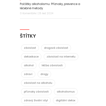
Počátky alkoholismu: Příznaky, prevence a
léčebné metody
0 Komentáře | 25 led 2024
ŠTÍTKY
závislost
drogová závislost
detoxikace
závislost na internetu
alkohol
léčba závislosti
zdraví
drogy
závislost na alkoholu
příznaky závislosti
alkoholismus
zdravý životní styl
digitální detox