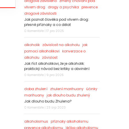
drogově závislého
změny chování pod
vlivem drog
drogy a psychika
prevence
drogové závislosti
Jak poznat člověka pod vlivem drog:
přesné příznaky a co dělat
0 Komentáře | 17 pro 2025
alkoholik
závislost na alkoholu
jak
pomoci alkoholikovi
konverzace o
alkoholu
závislost
Jak říct alkoholikovi, že je alkoholik:
praktický návod bez kritiky a obvinění
0 Komentáře | 9 pro 2025
doba zhulení
zhulení marihuany
účinky
marihuany
jak dlouho budu zhulený
Jak dlouho budu Zhulena?
0 Komentáře | 23 srp 2023
alkoholismus
příznaky alkoholismu
prevence alkoholismu
léčba alkoholismu