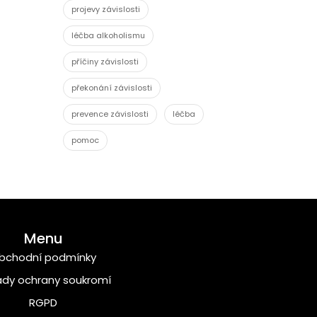
projevy závislosti
léčba alkoholismu
příčiny závislosti
překonání závislosti
prevence závislosti
léčba
pomoc
Menu
bchodní podmínky
dy ochrany soukromí
RGPD