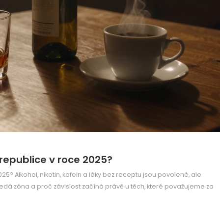
 republice v roce 2025?
5? Alkohol, nikotin, kofein a léky bez receptu jsou povolené, ale
 šedá zóna a proč závislost začíná právě u těch, které považujeme za