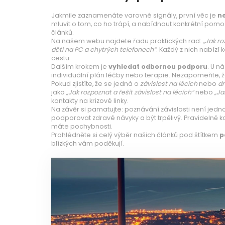
Jakmile zaznamenáte varovné signály, první věc je
ne
mluvit o tom, co ho trápí, a nabídnout konkrétní pomo
článků.
Na našem webu najdete řadu praktických rad:
„Jak r
dětí na PC a chytrých telefonech“
. Každý z nich nabízí 
cestu.
Dalším krokem je
vyhledat odbornou podporu
. U n
individuální plán léčby nebo terapie. Nezapomeňte, ž
Pokud zjistíte, že se jedná o
závislost na lécích
nebo
d
jako
„Jak rozpoznat a řešit závislost na lécích“
nebo
„Ja
kontakty na krizové linky.
Na závěr si pamatujte: poznávání závislosti není jed
podporovat zdravé návyky a být trpělivý. Pravidelně ko
máte pochybnosti.
Prohlédněte si celý výběr našich článků pod štítkem
p
blízkých vám poděkují.