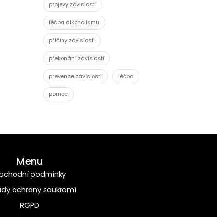
projevy závislosti
léčba alkoholismu
příčiny závislosti
překonání závislosti
prevence závislosti
léčba
pomoc
Menu
bchodní podmínky
dy ochrany soukromí
RGPD