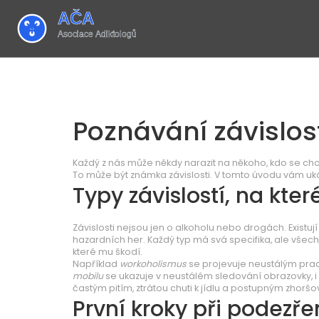
Poznávání závislos
Každý z nás může někdy narazit na někoho, kdo se chov
To může být známka závislosti. V tomto úvodu vám ukáž
Typy závislostí, na kter
Závislosti nejsou jen o alkoholu nebo drogách. Existují
hazardních her. Každý typ má svá specifika, ale všechn
které mu škodí.
Například
workoholismus
se projevuje neustálým pr
mobilu
se ukazuje v neustálém sledování obrazovky, i 
častým pitím, ztrátou chuti k jídlu a postupným zhorš
První kroky při podezře