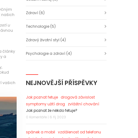
otyčným
Zdraví
(6)
z našich
osti u
Technologie
(5)
právnou
Zdravý životní styl
(4)
a články
Psychologie a zdraví
(4)
py a
y,
pokud
NEJNOVĚJŠÍ PŘÍSPĚVKY
í vašich
Jak poznat fetuje
drogová závislost
symptomy užití drog
zvláštní chování
Jak poznat že někdo fetuje?
0 Komentáře | 6 říj 2023
spánek a mobil
vzdálenost od telefonu