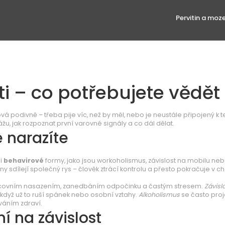
Pervitin a moz
ti – co potřebujete vědět
á podivně – třeba pije víc, než by měl, nebo je neustále připojený k t
u, jak rozpoznat první varovné signály a co dál dělat.
é narazíte
 i
behavirové
formy, jako jsou workoholismus, závislost na mobilu neb
y sdílejí společný rys – člověk ztrácí kontrolu a přesto pokračuje v ch
acovním nasazením, zanedbáním odpočinku a častým stresem.
Závisl
když už to ruší spánek nebo osobní vztahy.
Alkoholismus
se často proj
ováním zdraví.
ní na závislost