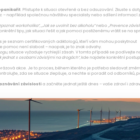
panikařit
. Přistupte k situaci otevřeně a bez odsuzování. Zkuste s d
c – například společnou návštěvu specialisty nebo sdílení informací 
ozpoznat workoholika“
,
„Jak se uvolnit bez alkoholu“
nebo
„Prevence závisl
konkrétní tipy, jak situaci řešit a jak pomoci postiženému vrátit se na s
ás je seznam certifikovaných adiktologů, kteří vám mohou poskytnout
e pomoc není slabost – naopak, je to znak odvahy.
rogu
, situace vyžaduje rychlejší zásah. V tomto případě se podívejte n
k jednat s osobami závislými na drogách“
, kde najdete konkrétní postu
norázová akce. Je to proces, během kterého je potřeba sledovat změn
ntrolujte, zda se situace zlepšuje, a nechte si poradit od odborníků, 
oznávání závislosti
a začněte jednat ještě dnes – vaše zdraví i zdrav