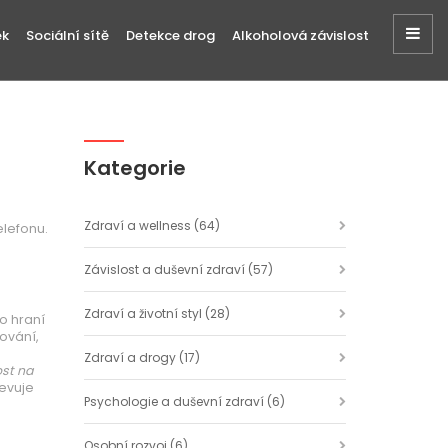
ek
Sociální sítě
Detekce drog
Alkoholová závislost
Kategorie
Zdraví a wellness
(64)
elefonu.
Závislost a duševní zdraví
(57)
Zdraví a životní styl
(28)
o hraní
ování,
Zdraví a drogy
(17)
ost na
evuje
Psychologie a duševní zdraví
(6)
Osobní rozvoj
(6)