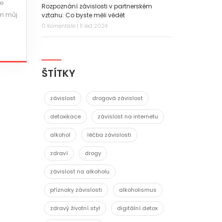
je
Rozpoznání závislosti v partnerském
ám můj
vztahu: Co byste měli vědět
0 Komentáře | 11 led 2024
ŠTÍTKY
závislost
drogová závislost
detoxikace
závislost na internetu
alkohol
léčba závislosti
zdraví
drogy
závislost na alkoholu
příznaky závislosti
alkoholismus
zdravý životní styl
digitální detox