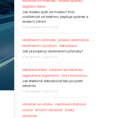
závislost na internetu
kvalita spánku
digitální detox
Jak daleko spát od mobilu? Proč
vzdálenost od telefonu zlepšuje spánek a
duševní zdraví
0 Komentáře | 18 lis 2025
abstinenční příznaky
projevy abstinence
abstinenční syndrom
detoxikace
Jak se projevují abstinenční příznaky?
0 Komentáře | 2 pro 2023
detoxikace těla
zotavení po alkoholu
regenerace organismu
boj s kocovinou
Jak efektivně detoxikovat tělo po požití
alkoholu
0 Komentáře | 14 pro 2023
závislost ve vztahu
nezdravé vztahové
vzorce
emoční závislost
znaky
závislosti