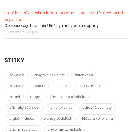
hraní her
závislost na hrách
dopamin
motivační faktory
herní
psychika
Co způsobuje hraní her? Příčiny, motivace a dopady
0 Komentáře | 3 říj 2025
ŠTÍTKY
závislost
drogová závislost
detoxikace
závislost na internetu
alkohol
léčba závislosti
zdraví
drogy
závislost na alkoholu
příznaky závislosti
alkoholismus
zdravý životní styl
digitální detox
projevy závislosti
léčba alkoholismu
příčiny závislosti
překonání závislosti