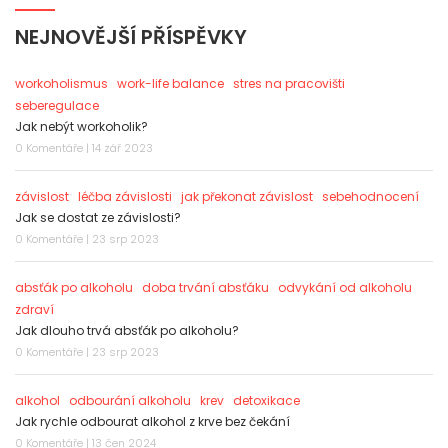
NEJNOVĚJŠÍ PŘÍSPĚVKY
workoholismus
work-life balance
stres na pracovišti
seberegulace
Jak nebýt workoholik?
0 Komentáře | 14 zář 2023
závislost
léčba závislosti
jak překonat závislost
sebehodnocení
Jak se dostat ze závislosti?
0 Komentáře | 23 srp 2023
absťák po alkoholu
doba trvání absťáku
odvykání od alkoholu
zdraví
Jak dlouho trvá absťák po alkoholu?
0 Komentáře | 23 srp 2023
alkohol
odbourání alkoholu
krev
detoxikace
Jak rychle odbourat alkohol z krve bez čekání
0 Komentáře | 13 čen 2024