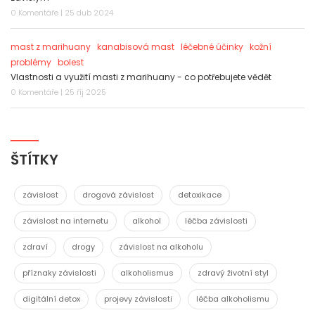
0 Komentáře | 25 dub 2024
mast z marihuany
kanabisová mast
léčebné účinky
kožní
problémy
bolest
Vlastnosti a využití masti z marihuany - co potřebujete vědět
0 Komentáře | 25 říj 2025
ŠTÍTKY
závislost
drogová závislost
detoxikace
závislost na internetu
alkohol
léčba závislosti
zdraví
drogy
závislost na alkoholu
příznaky závislosti
alkoholismus
zdravý životní styl
digitální detox
projevy závislosti
léčba alkoholismu