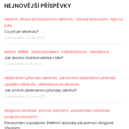
NEJNOVĚJŠÍ PŘÍSPĚVKY
alkohol
strava při konzumaci alkoholu
zdravé stravování
tipy na
jídlo
Co jíst při alkoholu?
0 Komentáře | 19 zář 2023
extáze
MDMA
doba působení
metabolismus
detoxikace
Jak dlouho zůstává extáze v těle?
0 Komentáře | 6 říj 2025
abstinenční příznaky alkoholu
jak zmírnit abstinenční příznaky
opuštění alkoholu
detoxikace od alkoholu
Jak zmírnit abstinenční příznaky alkohol?
0 Komentáře | 23 srp 2023
drogová závislost
pomoc závislým
porozumění závislosti
podpora závislých
Porozumění a podpora: Efektivní způsoby jak pomoci drogově
závislým