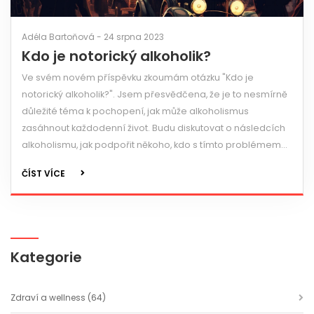
Adéla Bartoňová - 24 srpna 2023
Kdo je notorický alkoholik?
Ve svém novém příspěvku zkoumám otázku "Kdo je
notorický alkoholik?". Jsem přesvědčena, že je to nesmírně
důležité téma k pochopení, jak může alkoholismus
zasáhnout každodenní život. Budu diskutovat o následcích
alkoholismu, jak podpořit někoho, kdo s tímto problémem
bojuje a jak by se měl člověk postavit ke svému vlastnímu
ČÍST VÍCE
chování vůči alkoholu. Připomeňme si, že porozumění a
empatie jsou klíčem k řešení těchto obtížných situací.
Kategorie
Zdraví a wellness
(64)