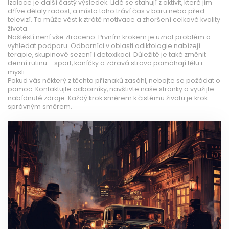
Izolace je další častý výsledek. Lidé se stahují z aktivit, které jim
dříve dělaly radost, a místo toho tráví čas v baru nebo před
televizí. To může vést k ztrátě motivace a zhoršení celkové kvality
života.
Naštěstí není vše ztraceno. Prvním krokem je uznat problém a
vyhledat podporu. Odborníci v oblasti adiktologie nabízejí
terapie, skupinové sezení i detoxikaci. Důležité je také změnit
denní rutinu – sport, koníčky a zdravá strava pomáhají tělu i
mysli.
Pokud vás některý z těchto příznaků zasáhl, nebojte se požádat o
pomoc. Kontaktujte odborníky, navštivte naše stránky a využijte
nabídnuté zdroje. Každý krok směrem k čistému životu je krok
správným směrem.