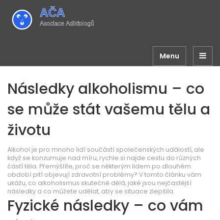
Menu
Následky alkoholismu – co
se může stát vašemu tělu a
životu
Alkohol je pro mnoho lidí součástí společenských událostí, ale
když se konzumuje nad míru, rychle si najde cestu do různých
částí těla. Přemýšlíte, proč se některým lidem po dlouhém
období pití objevují zdravotní problémy? V tomto článku vám
ukážu, co alkoholismus skutečně dělá, jaké jsou nejčastější
následky a co můžete udělat, aby se situace zlepšila.
Fyzické následky – co vám