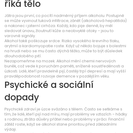
říká tělo
Játra jsou první, co pocítí nadměrný příjem alkoholu. Postupně
se může vyvinout tuková infiltrace, zánět (alkoholová hepatitida)
a nakonec i jaterní cirhóza. Každý, kdo pije denně, by měl
sledovat únavu, žloutnutí kůže a neobvyklé otoky – jsou to
varovné signály.
Alkohol také poškozuje srdce. Riziko vysokého krevního tlaku,
arytmií a kardiomyopatie roste. Když už někdo bojuje s bolestmi
na hrudi nebo se mu často dýchá těžko, může to být důsledek
dlouhodobého pití.
Nezapomeňme na mozek. Alkohol mění chemii nervových
buněk, což vede k poruchám paměti, snížené soustředěnosti a
úzkosti. Lidé, kteří pravidelně pijí, častěji trpí depresí a mají vyšší
pravděpodobnost rozvoje demence v pozdějším věku.
Psychické a sociální
dopady
Psychické zdraví je úzce svázáno s tělem. Často se setkáme s
tím, že lidé, kteří pijí nad míru, mají problémy ve vztazích – hádky
s rodinou, ztráta důvěry přátel nebo problémy v práci. Finanční
zátěž roste, když se alkohol stane prioritou před základními
výdaji.