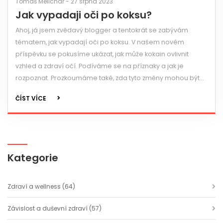
Tomáš Melichar - 27 srpna 2023
Jak vypadaji oči po koksu?
Ahoj, já jsem zvědavý blogger a tentokrát se zabývám
tématem, jak vypadají oči po koksu. V našem novém
příspěvku se pokusíme ukázat, jak může kokain ovlivnit
vzhled a zdraví očí. Podíváme se na příznaky a jak je
rozpoznat. Prozkoumáme také, zda tyto změny mohou být
dočasné, nebo zda mohou mít dlouhodobé následky.
ČÍST VÍCE
Nepropásněte to!
Kategorie
Zdraví a wellness
(64)
Závislost a duševní zdraví
(57)