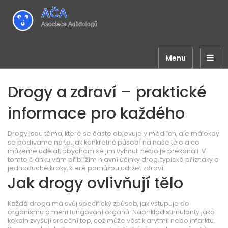
Menu
Drogy a zdraví – praktické
informace pro každého
Drogy jsou téma, které se často objevuje v médiích, ale málokdy
se podíváme na to, jak konkrétně působí na naše tělo a co
můžeme udělat, abychom se jim vyhnuli nebo je překonali. V
tomto článku vám přiblížím hlavní účinky drog, typické příznaky a
jednoduché kroky, které pomůžou udržet zdraví.
Jak drogy ovlivňují tělo
Každá droga má svůj specifický způsob, jak vstupuje do
organismu a mění fungování orgánů. Například stimulanty jako
kokain zvyšují srdeční tep, což může vést k arytmii nebo infarktu.