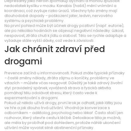
Depresanty jako heroin zpomalují dýchání a mohou způsobit
nedostatek kyslíku v mozku. Kanabis (hašiš) mění vnímání a
koordinaci, což zvyšuje riziko úrazů. Všechny tyto změny mají
dlouhodobé dopady – poškození jater, ledvin, nervového
systému a psychické problémy.
Na první pohled může být účinek drogy pozitivní (např. euforie),
ale po několika hodinách se objevují negativní následky: úzkost,
nespavost, ztráta chuti k jídlu a slabost. Tělo se rychle adaptuje a
vyžaduje stále vyšší dávky, což vede k závislosti.
Jak chránit zdraví před
drogami
Prevence začíná u informovanosti. Pokud znáte typické příznaky
– časté změny nálady, ztráta zájmu o koníčky, problémy ve
vztazích – můžete včas reagovat. Důležitý je také zdravý životní
styl: pravidelný spánek, vyvážená strava a fyzická aktivita
pomáhají tělu odolávat stresu, který často vede k
experimentování s drogami.
Pokud už někdo užívá drogy, první krok je odhalit, jaké látky jsou
ve hře a jak dlouho trvá užívání. Vhodná je konverzace s
odborníkem – adiktolog, psycholog nebo lékař. Často stačí jen
rozhovor, který otevře cestu k léčbě. Detoxikace těla je možná,
ale měla by probíhat pod dohledem, protože náhlé ukončení
užívání může vyvolat silné abstinenční příznaky.