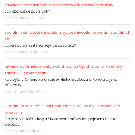
závislost
poradenství
cesta k zotavení
zdravý životní styl
Jak skončit se závislosti?
0 Komentáře | 7 lis 2023
sociální sítě
počet uživatelů
nejvíce uživatelů
srovnání sociálních
sítí
Jaká sociální síť má nejvíce uživatelů?
0 Komentáře | 23 srp 2023
prohibice v Americe
zákaz alkoholu
USA prohibice
alkoholový
zákaz
18. amendmán
Kdy byla v Americe prohibice? Historie zákazu alkoholu a jeho
důsledky
0 Komentáře | 6 lis 2025
virtuální droga
závislost na internetu
online hry
sociální sítě
dopamin
Co je to virtuální droga? Kompletní průvodce pojmem a jeho
dopady
0 Komentáře | 16 říj 2025