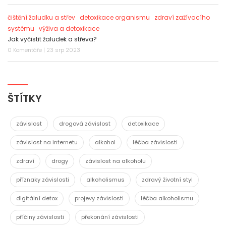
čištění žaludku a střev
detoxikace organismu
zdraví zažívacího
systému
výživa a detoxikace
Jak vyčistit žaludek a střeva?
0 Komentáře | 23 srp 2023
ŠTÍTKY
závislost
drogová závislost
detoxikace
závislost na internetu
alkohol
léčba závislosti
zdraví
drogy
závislost na alkoholu
příznaky závislosti
alkoholismus
zdravý životní styl
digitální detox
projevy závislosti
léčba alkoholismu
příčiny závislosti
překonání závislosti