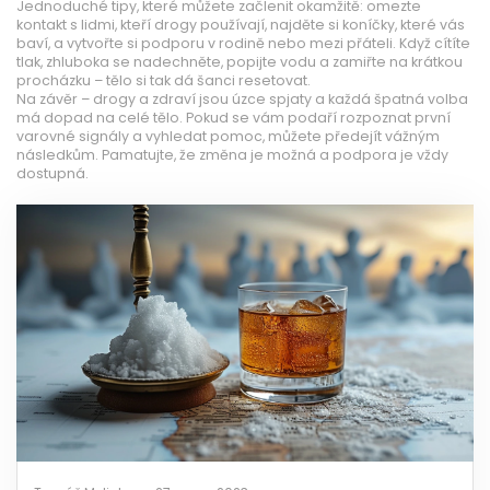
Jednoduché tipy, které můžete začlenit okamžitě: omezte
kontakt s lidmi, kteří drogy používají, najděte si koníčky, které vás
baví, a vytvořte si podporu v rodině nebo mezi přáteli. Když cítíte
tlak, zhluboka se nadechněte, popijte vodu a zamiřte na krátkou
procházku – tělo si tak dá šanci resetovat.
Na závěr – drogy a zdraví jsou úzce spjaty a každá špatná volba
má dopad na celé tělo. Pokud se vám podaří rozpoznat první
varovné signály a vyhledat pomoc, můžete předejít vážným
následkům. Pamatujte, že změna je možná a podpora je vždy
dostupná.