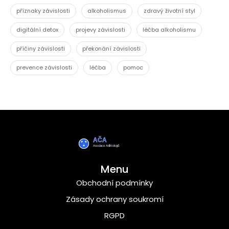
příznaky závislosti
alkoholismus
zdravý životní styl
digitální detox
projevy závislosti
léčba alkoholismu
příčiny závislosti
překonání závislosti
prevence závislosti
léčba
pomoc
Menu
Obchodní podmínky
Zásady ochrany soukromí
RGPD