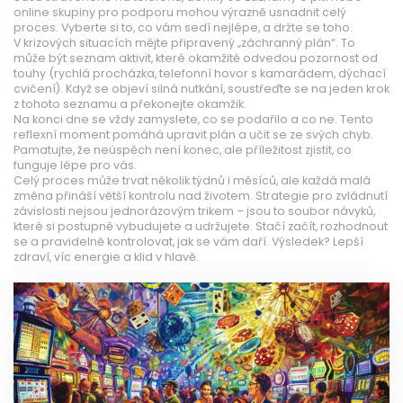
online skupiny pro podporu mohou výrazně usnadnit celý
proces. Vyberte si to, co vám sedí nejlépe, a držte se toho.
V krizových situacích mějte připravený „záchranný plán“. To
může být seznam aktivit, které okamžitě odvedou pozornost od
touhy (rychlá procházka, telefonní hovor s kamarádem, dýchací
cvičení). Když se objeví silná nutkání, soustřeďte se na jeden krok
z tohoto seznamu a překonejte okamžik.
Na konci dne se vždy zamyslete, co se podařilo a co ne. Tento
reflexní moment pomáhá upravit plán a učit se ze svých chyb.
Pamatujte, že neúspěch není konec, ale příležitost zjistit, co
funguje lépe pro vás.
Celý proces může trvat několik týdnů i měsíců, ale každá malá
změna přináší větší kontrolu nad životem. Strategie pro zvládnutí
závislosti nejsou jednorázovým trikem – jsou to soubor návyků,
které si postupně vybudujete a udržujete. Stačí začít, rozhodnout
se a pravidelně kontrolovat, jak se vám daří. Výsledek? Lepší
zdraví, víc energie a klid v hlavě.