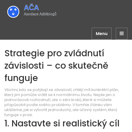
Menu
Strategie pro zvládnutí
závislosti – co skutečně
funguje
Všichni, kdo se potýkají se závislostí, chtějí mít konkrétní plán,
který jim pomůže vrátit se k normálnímu životu. Nejde jen o
jednorázové rozhodnutí, ale o sérii kroků, které si můžete
přizpůsobit podle svého problému. V tomhle článku vám
ukážeme, jak si vytvořit jednoduchý, ale účinný systém, který
funguje v praxi.
1. Nastavte si realistický cíl