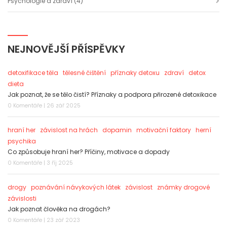
Psychologie a zdraví
(4)
NEJNOVĚJŠÍ PŘÍSPĚVKY
detoxifikace těla
tělesné čištění
příznaky detoxu
zdraví
detox
dieta
Jak poznat, že se tělo čistí? Příznaky a podpora přirozené detoxikace
0 Komentáře | 26 zář 2025
hraní her
závislost na hrách
dopamin
motivační faktory
herní
psychika
Co způsobuje hraní her? Příčiny, motivace a dopady
0 Komentáře | 3 říj 2025
drogy
poznávání návykových látek
závislost
známky drogové
závislosti
Jak poznat člověka na drogách?
0 Komentáře | 23 zář 2023