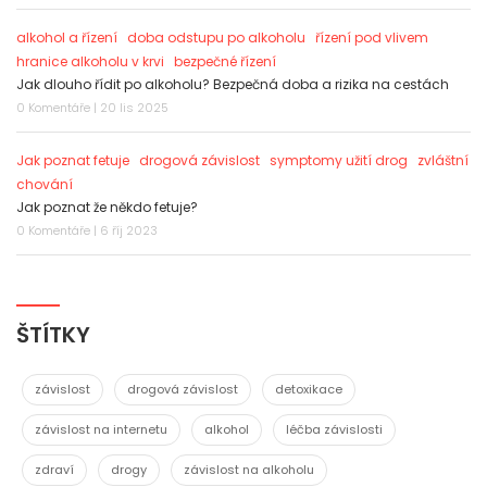
alkohol a řízení
doba odstupu po alkoholu
řízení pod vlivem
hranice alkoholu v krvi
bezpečné řízení
Jak dlouho řídit po alkoholu? Bezpečná doba a rizika na cestách
0 Komentáře | 20 lis 2025
Jak poznat fetuje
drogová závislost
symptomy užití drog
zvláštní
chování
Jak poznat že někdo fetuje?
0 Komentáře | 6 říj 2023
ŠTÍTKY
závislost
drogová závislost
detoxikace
závislost na internetu
alkohol
léčba závislosti
zdraví
drogy
závislost na alkoholu