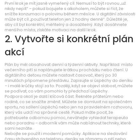
První krok je mít jasně vymeřený cíl. Nemusí to být rovnou „už
nikdy nepít“ – pokud bojujete s alkoholem, můžete si říct, že
snížíte konzumaci o polovinu během měsíce. U digitální závislosti
může být cíl „používat telefon jen 2 hodiny denně“. Důležité je,
aby cíl byl konkrétní, měřitelný a dosažitelný. Když dosáhnete
menšího místa, získáte motivaci na další krok.
2. Vytvořte si konkrétní plán
akcí
Plán by měl obsahovat denní a týdenní aktivity. Například: místo
večerního pití si naplánujete krátkou procházku nebo čtení. U
digitálního detoxu můžete nastavit časovač, který po 30
minutách připomene přestávku. Zapisujte si úspěchy do deníku
– i malé krůčky stojí za to. Později, když se objeví slabost, můžete
se podívat, co vám pomohlo ty předchozí úspěchy.
Podpora okolí je další klíčová část. Řekněte přátelům nebo
rodině, co se snažíte změnit. Můžete se domluvit na společném
sportu, na sdílení úspěchů nebo jen na pravidelném rozhovoru,
který vás udrží na správné cestě. Pokud máte pocit, že
potřebuete odbornou pomoc, neváhejte vyhledat terapeuta
nebo poradnu – odborník vám může nabídnout techniky, které
sami neznáte.
Nebojte se použít i moderní pomůcky. Aplikace na sledování
času stráveného na telefonu, deníky se záznamy o pití nebo